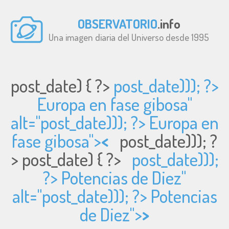
OBSERVATORIO
.info
Una imagen diaria del Universo desde 1995
post_date) { ?>
post_date))); ?>
Europa en fase gibosa"
alt="
post_date))); ?> Europa en
fase gibosa">
<
post_date))); ?
>
post_date) { ?>
post_date)));
?> Potencias de Diez"
alt="
post_date))); ?> Potencias
de Diez">
>