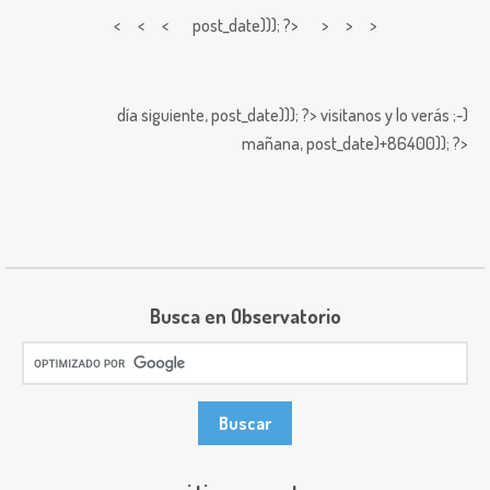
< < <
post_date))); ?> > > >
día siguiente,
post_date))); ?>
visitanos y lo verás ;-)
mañana,
post_date)+86400)); ?>
Busca en Observatorio