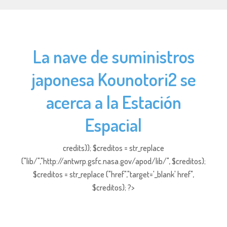
La nave de suministros
japonesa Kounotori2 se
acerca a la Estación
Espacial
credits)); $creditos = str_replace
("lib/","http://antwrp.gsfc.nasa.gov/apod/lib/", $creditos);
$creditos = str_replace ("href","target='_blank' href",
$creditos); ?>