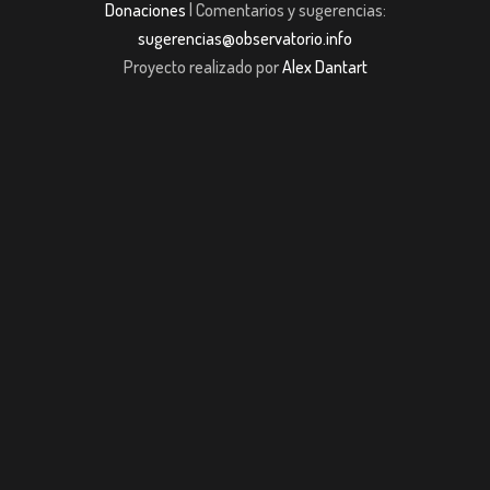
Donaciones
| Comentarios y sugerencias:
sugerencias@observatorio.info
Proyecto realizado por
Alex Dantart
m giriş
casibom giriş
Jojobet
casibom giriş