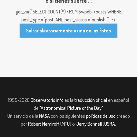
o si tienes suerte ...
get_var("SELECT COUNT(*) FROM $wpdb->posts WHERE
post_type = 'post' AND post_status = 'publish'"); ?>
Saltar aleatoriamente a una de las fotos
1995-2026
Observatorio.info
es la
traducción oficial
en español
de
"Astronomical Picture of the Day"
.
Un servicio de la
NASA
con los siguientes
políticas de uso
creado
por
Robert Nemiroff
(
MTU
) &
Jerry Bonnell
(
USRA
)