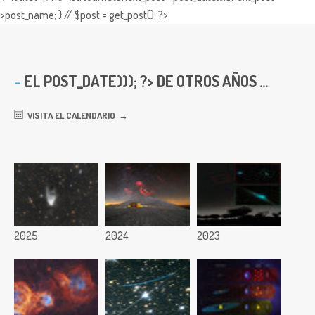
>post_name; } // $post = get_post(); ?>
EL
POST_DATE))); ?> DE OTROS AÑOS ...
VISITA EL CALENDARIO
2025
2024
2023