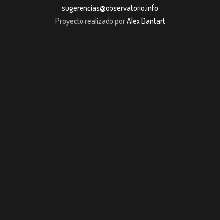
sugerencias@observatorio.info
Proyecto realizado por
Alex Dantart
Giriş
jojobet giriş
casibom giriş
casibom
Grandpashabet
JOJOBET
casibom