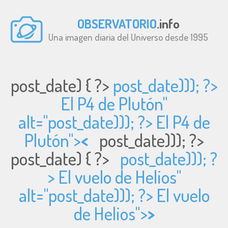
OBSERVATORIO
.info
Una imagen diaria del Universo desde 1995
post_date) { ?>
post_date))); ?>
El P4 de Plutón"
alt="
post_date))); ?> El P4 de
Plutón">
<
post_date))); ?>
post_date) { ?>
post_date))); ?
> El vuelo de Helios"
alt="
post_date))); ?> El vuelo
de Helios">
>