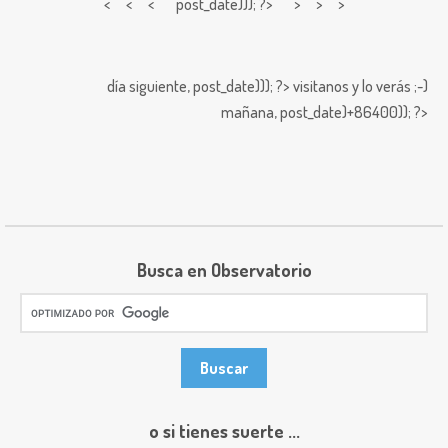
< < <
post_date))); ?> > > >
día siguiente,
post_date))); ?>
visitanos y lo verás ;-)
mañana,
post_date)+86400)); ?>
Busca en Observatorio
o si tienes suerte ...