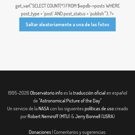
get_var("SELECT COUNT(*) FROM $wpdb->posts WHERE
post_type = 'post' AND post_status = 'publish'"); ?>
Saltar aleatoriamente a una de las fotos
1995-2026
Observatorio.info
es la
traducción oficial
en español
de
"Astronomical Picture of the Day"
.
Un servicio de la
NASA
con los siguientes
políticas de uso
creado
por
Robert Nemiroff
(
MTU
) &
Jerry Bonnell
(
USRA
)
Donaciones
| Comentarios y sugerencias: