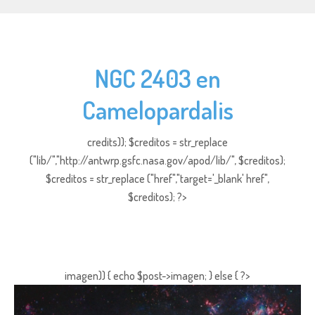
NGC 2403 en
Camelopardalis
credits)); $creditos = str_replace
("lib/","http://antwrp.gsfc.nasa.gov/apod/lib/", $creditos);
$creditos = str_replace ("href","target='_blank' href",
$creditos); ?>
imagen)) { echo $post->imagen; } else { ?>