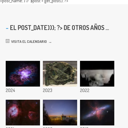
>post_name; } // $post = get_post(); ?>
EL
POST_DATE))); ?> DE OTROS AÑOS ...
VISITA EL CALENDARIO
2024
2023
2022