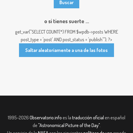
o si tienes suerte ...
get_var("SELECT COUNT(*) FROM $wpdb->posts WHERE
post_type = 'post' AND post_status = 'publish'"); ?>
Saltar aleatoriamente a una de las fotos
1995-2026
Observatorio.info
es la
traducción oficial
en español
de
"Astronomical Picture of the Day"
.
Un servicio de la
NASA
con los siguientes
políticas de uso
creado