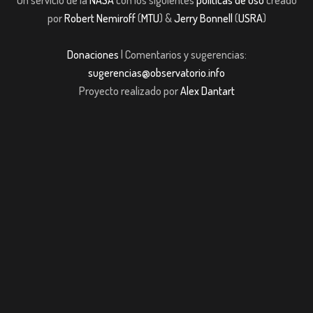
por
Robert Nemiroff
(
MTU
) &
Jerry Bonnell
(
USRA
)
Donaciones
| Comentarios y sugerencias:
sugerencias@observatorio.info
Proyecto realizado por
Alex Dantart
pashabet
JOJOBET
casibom