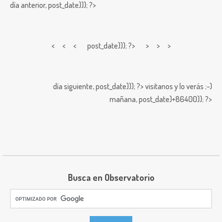
día anterior,
post_date))); ?>
< < <
post_date))); ?> > > >
día siguiente,
post_date))); ?>
visitanos y lo verás ;-)
mañana,
post_date)+86400)); ?>
Busca en Observatorio