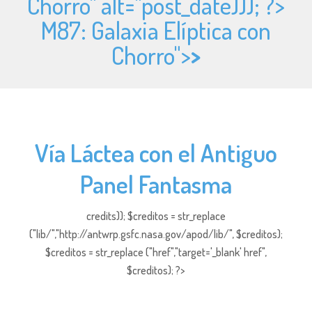
Chorro" alt="
post_date))); ?>
M87: Galaxia Elíptica con
Chorro">
>
Vía Láctea con el Antiguo
Panel Fantasma
credits)); $creditos = str_replace
("lib/","http://antwrp.gsfc.nasa.gov/apod/lib/", $creditos);
$creditos = str_replace ("href","target='_blank' href",
$creditos); ?>