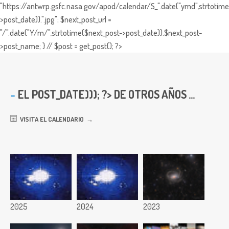
"https://antwrp.gsfc.nasa.gov/apod/calendar/S_".date("ymd",strtotime
>post_date)).".jpg"; $next_post_url =
"/".date("Y/m/",strtotime($next_post->post_date)).$next_post-
>post_name; } // $post = get_post(); ?>
EL
POST_DATE))); ?> DE OTROS AÑOS ...
VISITA EL CALENDARIO
2025
2024
2023