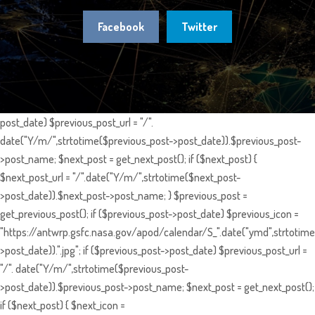
Facebook
Twitter
post_date) $previous_post_url = "/".
date("Y/m/",strtotime($previous_post->post_date)).$previous_post-
>post_name; $next_post = get_next_post(); if ($next_post) {
$next_post_url = "/".date("Y/m/",strtotime($next_post-
>post_date)).$next_post->post_name; } $previous_post =
get_previous_post(); if ($previous_post->post_date) $previous_icon =
"https://antwrp.gsfc.nasa.gov/apod/calendar/S_".date("ymd",strtotime
>post_date)).".jpg"; if ($previous_post->post_date) $previous_post_url =
"/". date("Y/m/",strtotime($previous_post-
>post_date)).$previous_post->post_name; $next_post = get_next_post();
if ($next_post) { $next_icon =