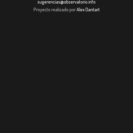
sugerencias@observatorio.info
Proyecto realizado por
Alex Dantart
m giriş
casibom giriş
Jojobet
casibom giriş