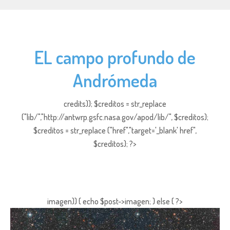
EL campo profundo de
Andrómeda
credits)); $creditos = str_replace
("lib/","http://antwrp.gsfc.nasa.gov/apod/lib/", $creditos);
$creditos = str_replace ("href","target='_blank' href",
$creditos); ?>
imagen)) { echo $post->imagen; } else { ?>