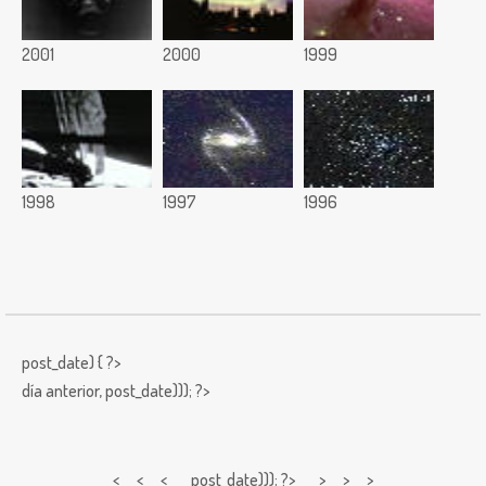
2001
2000
1999
1998
1997
1996
post_date) { ?>
día anterior,
post_date))); ?>
< < <
post_date))); ?> > > >