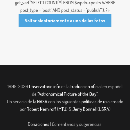
get_var("SELECT COUNT(*) FROM $wpdb->posts WHERE
post_type = 'post' AND post_status = 'publish'"); ?>
Saltar aleatoriamente a una de las fotos
1995-2026
Observatorio.info
es la
traducción oficial
en español
de
"Astronomical Picture of the Day"
.
Un servicio de la
NASA
con los siguientes
políticas de uso
creado
por
Robert Nemiroff
(
MTU
) &
Jerry Bonnell
(
USRA
)
Donaciones
| Comentarios y sugerencias: