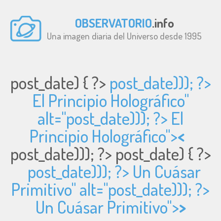
OBSERVATORIO
.info
Una imagen diaria del Universo desde 1995
post_date) { ?>
post_date))); ?>
El Principio Holográfico"
alt="
post_date))); ?> El
Principio Holográfico">
<
post_date))); ?>
post_date) { ?>
post_date))); ?> Un Cuásar
Primitivo" alt="
post_date))); ?>
Un Cuásar Primitivo">
>