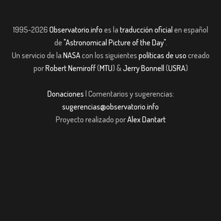
1995-2026
Observatorio.info
es la
traducción oficial
en español
de
"Astronomical Picture of the Day"
.
Un servicio de la
NASA
con los siguientes
políticas de uso
creado
por
Robert Nemiroff
(
MTU
) &
Jerry Bonnell
(
USRA
)
Donaciones
| Comentarios y sugerencias:
sugerencias@observatorio.info
Proyecto realizado por
Alex Dantart
riş
casibom giriş
casibom giriş
Jojobet
casibom giriş