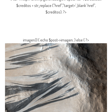
$creditos = str_replace ("href","target='_blank' href",
$creditos); ?>
imagen)) { echo $post->imagen; } else { ?>