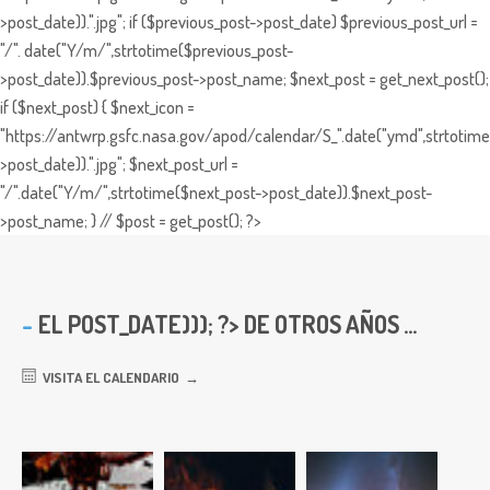
>post_date)).".jpg"; if ($previous_post->post_date) $previous_post_url =
"/". date("Y/m/",strtotime($previous_post-
>post_date)).$previous_post->post_name; $next_post = get_next_post();
if ($next_post) { $next_icon =
"https://antwrp.gsfc.nasa.gov/apod/calendar/S_".date("ymd",strtotime
>post_date)).".jpg"; $next_post_url =
"/".date("Y/m/",strtotime($next_post->post_date)).$next_post-
>post_name; } // $post = get_post(); ?>
EL
POST_DATE))); ?> DE OTROS AÑOS ...
VISITA EL CALENDARIO