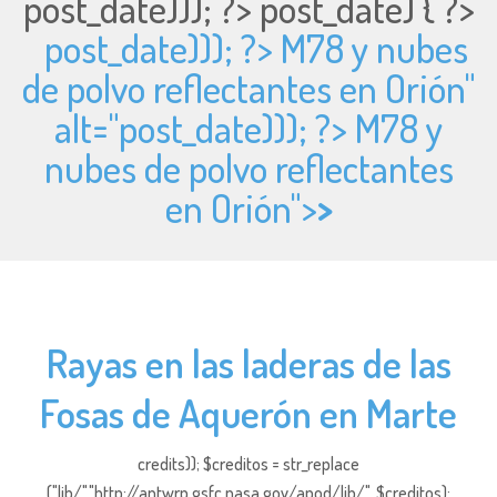
post_date))); ?>
post_date) { ?>
post_date))); ?> M78 y nubes
de polvo reflectantes en Orión"
alt="
post_date))); ?> M78 y
nubes de polvo reflectantes
en Orión">
>
Rayas en las laderas de las
Fosas de Aquerón en Marte
credits)); $creditos = str_replace
("lib/","http://antwrp.gsfc.nasa.gov/apod/lib/", $creditos);