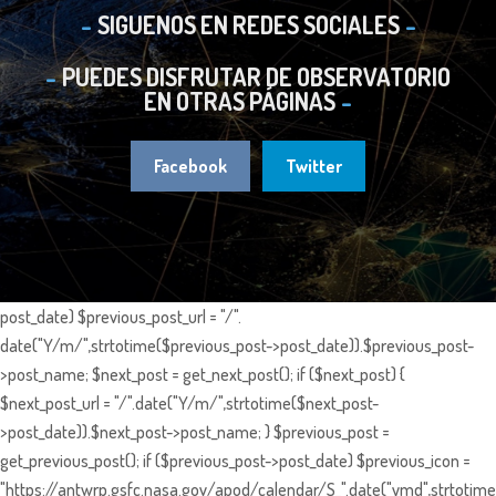
SIGUENOS EN REDES SOCIALES
PUEDES DISFRUTAR DE OBSERVATORIO
EN OTRAS PÁGINAS
Facebook
Twitter
post_date) $previous_post_url = "/".
date("Y/m/",strtotime($previous_post->post_date)).$previous_post-
>post_name; $next_post = get_next_post(); if ($next_post) {
$next_post_url = "/".date("Y/m/",strtotime($next_post-
>post_date)).$next_post->post_name; } $previous_post =
get_previous_post(); if ($previous_post->post_date) $previous_icon =
"https://antwrp.gsfc.nasa.gov/apod/calendar/S_".date("ymd",strtotime