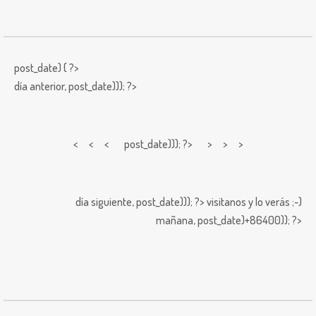
post_date) { ?>
día anterior,
post_date))); ?>
< < <
post_date))); ?> > > >
día siguiente,
post_date))); ?>
visitanos y lo verás ;-)
mañana,
post_date)+86400)); ?>