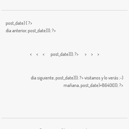
post_date) { ?>
día anterior,
post_date))); ?>
< < <
post_date))); ?> > > >
día siguiente,
post_date))); ?>
visitanos y lo verás ;-)
mañana,
post_date)+86400)); ?>