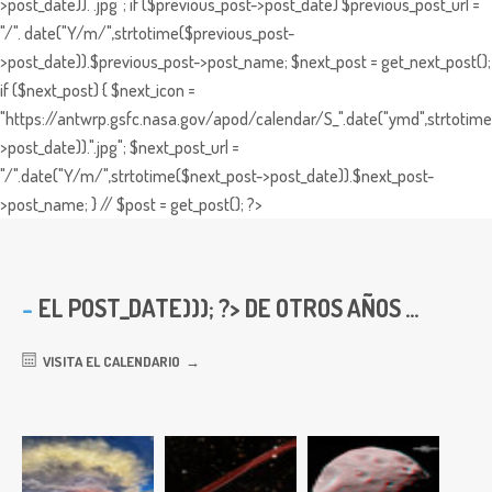
>post_date)).".jpg"; if ($previous_post->post_date) $previous_post_url =
"/". date("Y/m/",strtotime($previous_post-
>post_date)).$previous_post->post_name; $next_post = get_next_post();
if ($next_post) { $next_icon =
"https://antwrp.gsfc.nasa.gov/apod/calendar/S_".date("ymd",strtotime
>post_date)).".jpg"; $next_post_url =
"/".date("Y/m/",strtotime($next_post->post_date)).$next_post-
>post_name; } // $post = get_post(); ?>
EL
POST_DATE))); ?> DE OTROS AÑOS ...
VISITA EL CALENDARIO