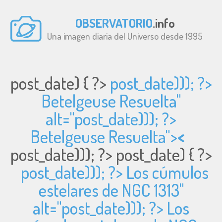
OBSERVATORIO
.info
Una imagen diaria del Universo desde 1995
post_date) { ?>
post_date))); ?>
Betelgeuse Resuelta"
alt="
post_date))); ?>
Betelgeuse Resuelta">
<
post_date))); ?>
post_date) { ?>
post_date))); ?> Los cúmulos
estelares de NGC 1313"
alt="
post_date))); ?> Los