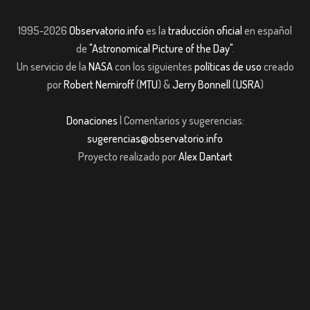
1995-2026
Observatorio.info
es la
traducción oficial
en español
de
"Astronomical Picture of the Day"
.
Un servicio de la
NASA
con los siguientes
políticas de uso
creado
por
Robert Nemiroff
(
MTU
) &
Jerry Bonnell
(
USRA
)
Donaciones
| Comentarios y sugerencias:
sugerencias@observatorio.info
Proyecto realizado por
Alex Dantart
pashabet
Casibom