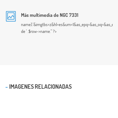
Más multimedia de NGC 7331
name).'&imgtbs=z&hl=es&um=1&as_epq=&as_oq=&as_eq=&i
de ' .$row->name.'' ?>
IMAGENES RELACIONADAS