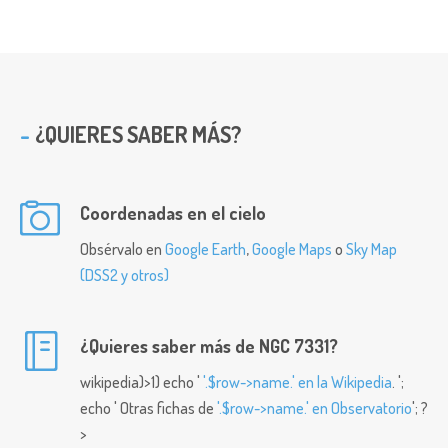
¿QUIERES SABER MÁS?
Coordenadas en el cielo
Obsérvalo en
Google Earth
,
Google Maps
o
Sky Map
(DSS2 y otros)
¿Quieres saber más de NGC 7331?
wikipedia)>1) echo '
'.$row->name.' en la Wikipedia
. ';
echo ' Otras fichas de
'.$row->name.' en Observatorio
'; ?
>