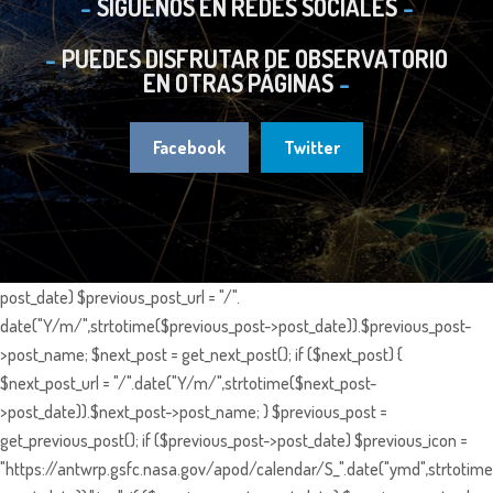
SIGUENOS EN REDES SOCIALES
PUEDES DISFRUTAR DE OBSERVATORIO
EN OTRAS PÁGINAS
Facebook
Twitter
post_date) $previous_post_url = "/".
date("Y/m/",strtotime($previous_post->post_date)).$previous_post-
>post_name; $next_post = get_next_post(); if ($next_post) {
$next_post_url = "/".date("Y/m/",strtotime($next_post-
>post_date)).$next_post->post_name; } $previous_post =
get_previous_post(); if ($previous_post->post_date) $previous_icon =
"https://antwrp.gsfc.nasa.gov/apod/calendar/S_".date("ymd",strtotime