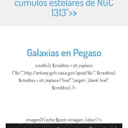
cúmulos estelares de NGC
1313">
>
Galaxias en Pegaso
credits)); $creditos = str_replace
("lib/","http://antwrp.gsfc.nasa.gov/apod/lib/", $creditos);
$creditos = str_replace ("href","target='_blank' href",
$creditos); ?>
imagen)) { echo $post->imagen; } else { ?>