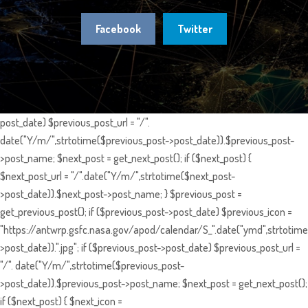
Facebook
Twitter
post_date) $previous_post_url = "/".
date("Y/m/",strtotime($previous_post->post_date)).$previous_post-
>post_name; $next_post = get_next_post(); if ($next_post) {
$next_post_url = "/".date("Y/m/",strtotime($next_post-
>post_date)).$next_post->post_name; } $previous_post =
get_previous_post(); if ($previous_post->post_date) $previous_icon =
"https://antwrp.gsfc.nasa.gov/apod/calendar/S_".date("ymd",strtotime
>post_date)).".jpg"; if ($previous_post->post_date) $previous_post_url =
"/". date("Y/m/",strtotime($previous_post-
>post_date)).$previous_post->post_name; $next_post = get_next_post();
if ($next_post) { $next_icon =