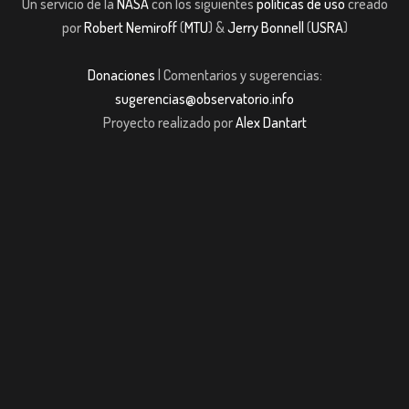
Un servicio de la
NASA
con los siguientes
políticas de uso
creado
por
Robert Nemiroff
(
MTU
) &
Jerry Bonnell
(
USRA
)
Donaciones
| Comentarios y sugerencias:
sugerencias@observatorio.info
Proyecto realizado por
Alex Dantart
bom giriş
casibom giriş
Jojobet
casibom giriş