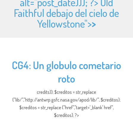
alt="
post_date))); ?> Old
Faithful debajo del cielo de
Yellowstone">
>
CG4: Un globulo cometario
roto
credits)); $creditos = str_replace
("lib/","http://antwrp.gsfc.nasa.gov/apod/lib/", $creditos);
$creditos = str_replace ("href","target='_blank' href",
$creditos); ?>