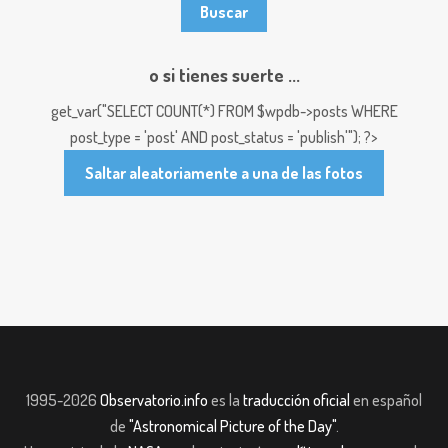
o si tienes suerte ...
get_var("SELECT COUNT(*) FROM $wpdb->posts WHERE
post_type = 'post' AND post_status = 'publish'"); ?>
Saltar aleatoriamente a una de las fotos
1995-2026
Observatorio.info
es la
traducción oficial
en español
de
"Astronomical Picture of the Day"
.