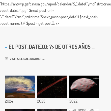
"https://antwrp.gsfc.nasa.gov/apod/calendar/S_".date("ymd",strtotime
>post_date)).".jpg"; $next_post_url =
"/".date("Y/m/",strtotime($next_post->post_date)).$next_post-
>post_name; } // $post = get_post(); ?>
EL
POST_DATE))); ?> DE OTROS AÑOS ...
VISITA EL CALENDARIO
2024
2023
2022