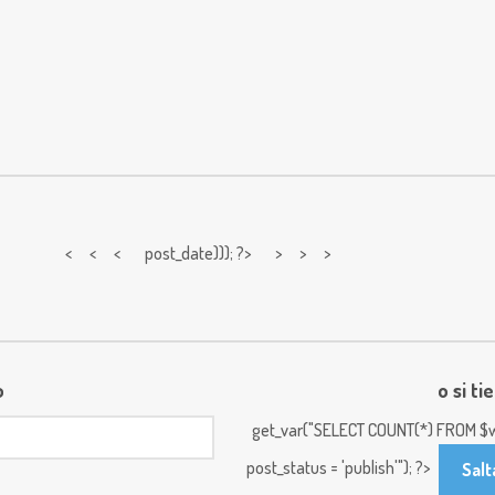
< < <
post_date))); ?> > > >
o
o si ti
get_var("SELECT COUNT(*) FROM $w
post_status = 'publish'"); ?>
Salt