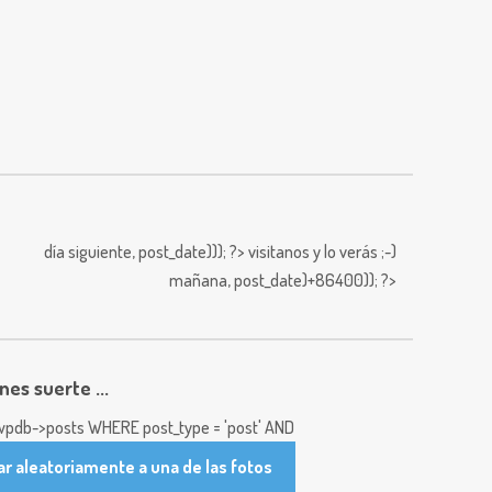
día siguiente,
post_date))); ?>
visitanos y lo verás ;-)
mañana,
post_date)+86400)); ?>
enes suerte ...
pdb->posts WHERE post_type = 'post' AND
ar aleatoriamente a una de las fotos