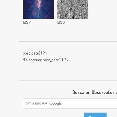
1997
1996
post_date) { ?>
día anterior,
post_date))); ?>
Busca en Observatori