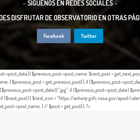
SIGUENOS EN REDES SOCIALES
DES DISFRUTAR DE OBSERVATORIO EN OTRAS PÁG
Facebook
Twitter
st->post_date)).$previous_post->post_name; $next_post = get_next_post()
e; } $previous_post = get_previous_post(); if ($previous_post->post_da
previous_post->post_date)).".jpg"; if ($previous_post->post_date) $prev
if ($next_post) { $next_icon = "https://antwrp.gsfc.nasa.gov/apod/calen
t_post->post_name; } // $post = get_post(); ?>