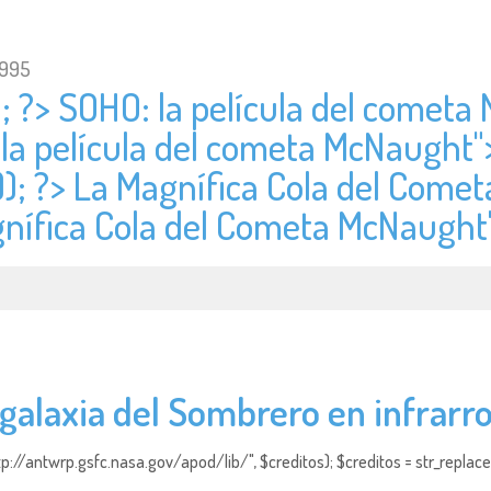
1995
); ?> SOHO: la película del comet
 la película del cometa McNaught"
)); ?> La Magnífica Cola del Come
agnífica Cola del Cometa McNaught
 galaxia del Sombrero en infrarro
http://antwrp.gsfc.nasa.gov/apod/lib/", $creditos); $creditos = str_replace (