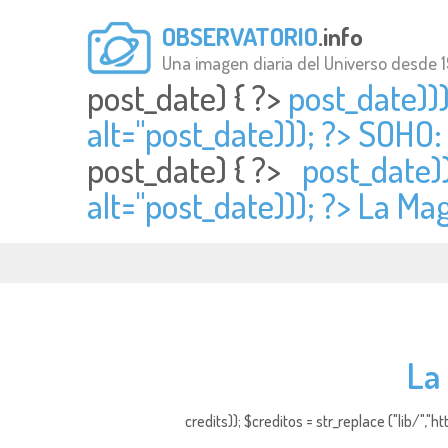
OBSERVATORIO
.info
Una imagen diaria del Universo desde 
post_date) { ?>
post_date))
alt="
post_date))); ?> SOHO:
post_date) { ?>
post_date)
alt="
post_date))); ?> La M
La
credits)); $creditos = str_replace ("lib/","