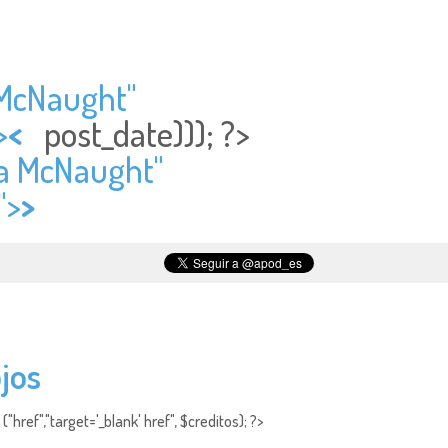
a McNaught"
>
<
post_date))); ?>
ta McNaught"
">
>
jos
"href","target='_blank' href", $creditos); ?>