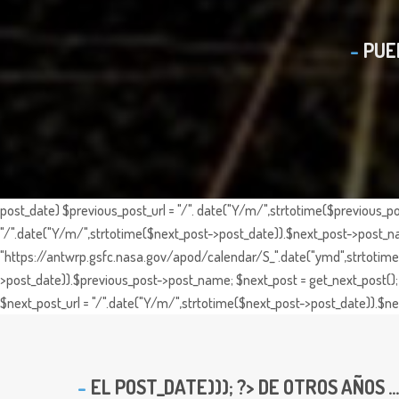
PUE
post_date) $previous_post_url = "/". date("Y/m/",strtotime($previous_po
"/".date("Y/m/",strtotime($next_post->post_date)).$next_post->post_nam
"https://antwrp.gsfc.nasa.gov/apod/calendar/S_".date("ymd",strtotime($
>post_date)).$previous_post->post_name; $next_post = get_next_post(); 
$next_post_url = "/".date("Y/m/",strtotime($next_post->post_date)).$nex
EL
POST_DATE))); ?> DE OTROS AÑOS ...