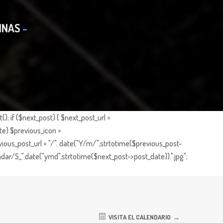
INAS
; if ($next_post) { $next_post_url =
te) $previous_icon =
ious_post_url = "/". date("Y/m/",strtotime($previous_post-
dar/S_".date("ymd",strtotime($next_post->post_date)).".jpg";
VISITA EL CALENDARIO