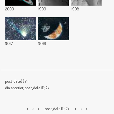
2000
1999
1998
1997
1996
post_date) { ?>
día anterior,
post_date))); ?>
< < <
post_date))); ?> > > >