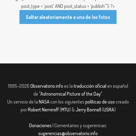
post_type = 'post' AND post_status = 'publish'"); ?>
Saltar aleatoriamente a una de las fotos
1995-2026
Observatorio.info
es la
traducción oficial
en español
de
"Astronomical Picture of the Day"
.
Un servicio de la
NASA
con los siguientes
políticas de uso
creado
por
Robert Nemiroff
(
MTU
) &
Jerry Bonnell
(
USRA
)
Donaciones
| Comentarios y sugerencias:
sugerencias@observatorio.info