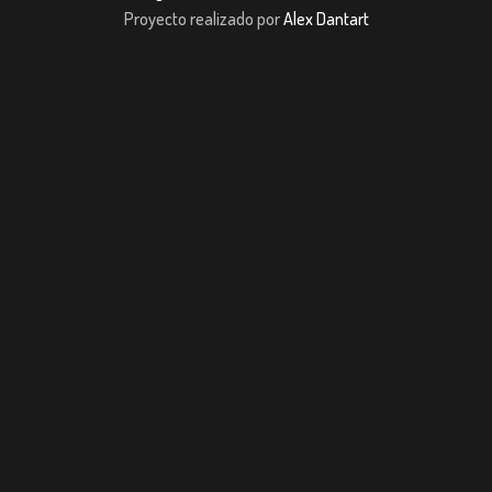
Proyecto realizado por
Alex Dantart
obet Giriş
jojobet giriş
casibom giriş
casibom giriş
casibom
Grandpashabet