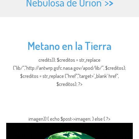
Nebulosa de Orión">
>
Metano en la Tierra
credits)); $creditos = str_replace
("lib/","http://antwrp.gsfc.nasa.gov/apod/lib/", $creditos);
$creditos = str_replace ("href","target='_blank' href",
$creditos); ?>
imagen)) { echo $post->imagen; } else { ?>