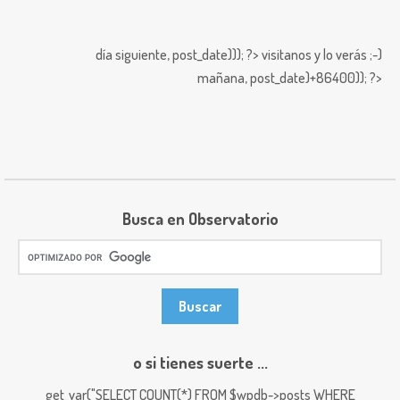
día siguiente,
post_date))); ?>
visitanos y lo verás ;-)
mañana,
post_date)+86400)); ?>
Busca en Observatorio
o si tienes suerte ...
get_var("SELECT COUNT(*) FROM $wpdb->posts WHERE