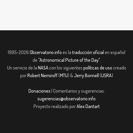
1995-2026
Observatorio.info
es la
traducción oficial
en español
de
"Astronomical Picture of the Day"
.
Un servicio de la
NASA
con los siguientes
políticas de uso
creado
por
Robert Nemiroff
(
MTU
) &
Jerry Bonnell
(
USRA
)
Donaciones
| Comentarios y sugerencias:
sugerencias@observatorio.info
Proyecto realizado por
Alex Dantart
et giriş
casibom giriş
Jojobet
casibom giriş
Jojobet
casibom