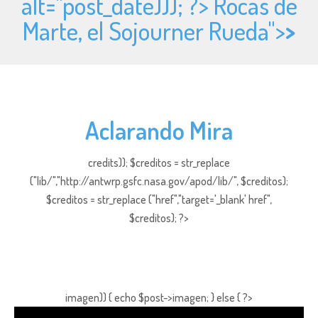
alt="
post_date))); ?> Rocas de
Marte, el Sojourner Rueda">
>
Aclarando Mira
credits)); $creditos = str_replace
("lib/","http://antwrp.gsfc.nasa.gov/apod/lib/", $creditos);
$creditos = str_replace ("href","target='_blank' href",
$creditos); ?>
imagen)) { echo $post->imagen; } else { ?>