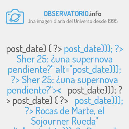
OBSERVATORIO
.info
Una imagen diaria del Universo desde 1995
post_date) { ?>
post_date))); ?>
Sher 25: ¿una supernova
pendiente?" alt="
post_date)));
?> Sher 25: ¿una supernova
pendiente?">
<
post_date))); ?
>
post_date) { ?>
post_date)));
?> Rocas de Marte, el
Sojourner Rueda"