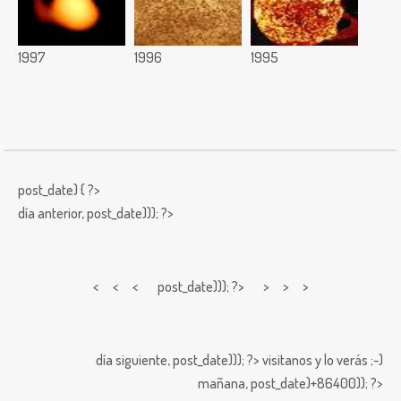
1997
1996
1995
post_date) { ?>
día anterior,
post_date))); ?>
< < <
post_date))); ?> > > >
día siguiente,
post_date))); ?>
visitanos y lo verás ;-)
mañana,
post_date)+86400)); ?>