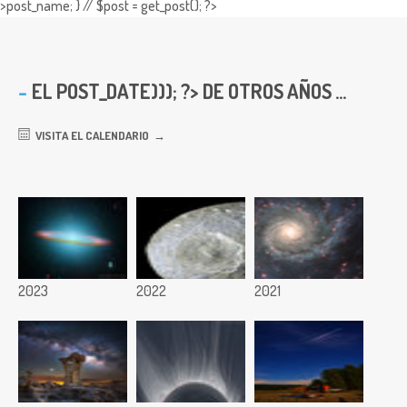
>post_name; } // $post = get_post(); ?>
EL
POST_DATE))); ?> DE OTROS AÑOS ...
VISITA EL CALENDARIO
2023
2022
2021