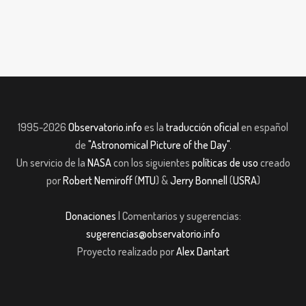
1995-2026
Observatorio.info
es la
traducción oficial
en español
de
"Astronomical Picture of the Day"
.
Un servicio de la
NASA
con los siguientes
políticas de uso
creado
por
Robert Nemiroff
(
MTU
) &
Jerry Bonnell
(
USRA
)
Donaciones
| Comentarios y sugerencias:
sugerencias@observatorio.info
Proyecto realizado por
Alex Dantart
 giriş