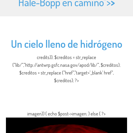
Hale-Bopp en camino">
>
Un cielo lleno de hidrógeno
credits)); $creditos = str_replace
("lib/","http://antwrp.gsfc.nasa.gov/apod/lib/", $creditos);
$creditos = str_replace ("href","target='_blank' href",
$creditos); ?>
imagen)) { echo $post->imagen; } else { ?>