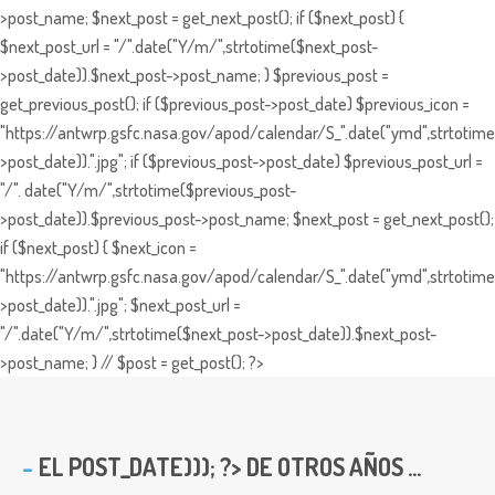
>post_name; $next_post = get_next_post(); if ($next_post) {
$next_post_url = "/".date("Y/m/",strtotime($next_post-
>post_date)).$next_post->post_name; } $previous_post =
get_previous_post(); if ($previous_post->post_date) $previous_icon =
"https://antwrp.gsfc.nasa.gov/apod/calendar/S_".date("ymd",strtotime
>post_date)).".jpg"; if ($previous_post->post_date) $previous_post_url =
"/". date("Y/m/",strtotime($previous_post-
>post_date)).$previous_post->post_name; $next_post = get_next_post();
if ($next_post) { $next_icon =
"https://antwrp.gsfc.nasa.gov/apod/calendar/S_".date("ymd",strtotime
>post_date)).".jpg"; $next_post_url =
"/".date("Y/m/",strtotime($next_post->post_date)).$next_post-
>post_name; } // $post = get_post(); ?>
EL
POST_DATE))); ?> DE OTROS AÑOS ...