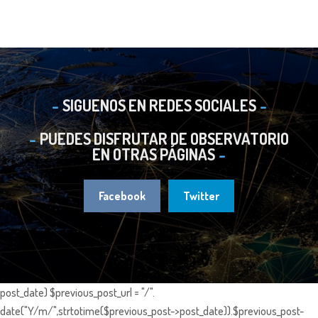
SIGUENOS EN REDES SOCIALES
PUEDES DISFRUTAR DE OBSERVATORIO
EN OTRAS PÁGINAS
Facebook
Twitter
post_date) $previous_post_url = "/".
date("Y/m/",strtotime($previous_post->post_date)).$previous_post-