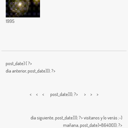
1995
post_date) { ?>
día anterior,
post_date))); ?>
< < <
post_date))); ?> > > >
día siguiente,
post_date))); ?>
visitanos y lo verás ;-)
mañana,
post_date)+86400)); ?>