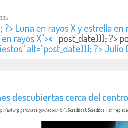
1995
; ?> Luna en rayos X y estrella en r
a en rayos X">
<
post_date))); ?>
po
iestos" alt="
post_date))); ?> Julio 
es descubiertas cerca del centro
http://antwrp.gsfc.nasa.gov/apod/lib/", $creditos); $creditos = str_replace (