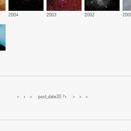
2004
2003
2002
200
< < <
post_date))); ?> > > >