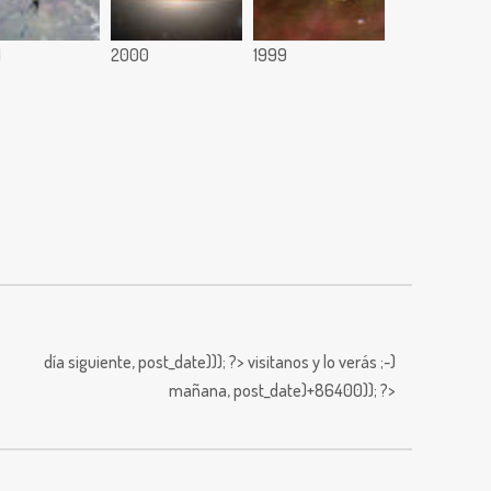
1
2000
1999
día siguiente,
post_date))); ?>
visitanos y lo verás ;-)
mañana,
post_date)+86400)); ?>