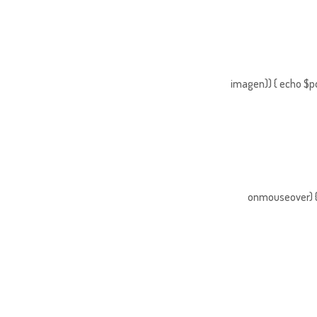
imagen)) { echo $po
onmouseover) { 