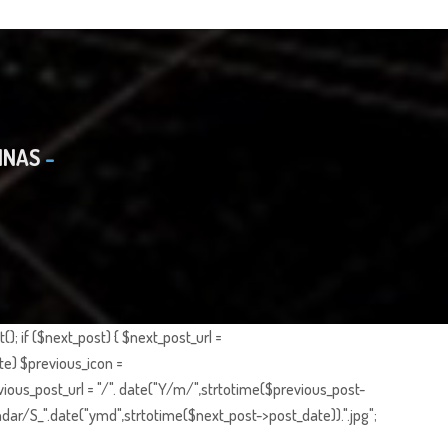
INAS
; if ($next_post) { $next_post_url =
te) $previous_icon =
ious_post_url = "/". date("Y/m/",strtotime($previous_post-
dar/S_".date("ymd",strtotime($next_post->post_date)).".jpg";