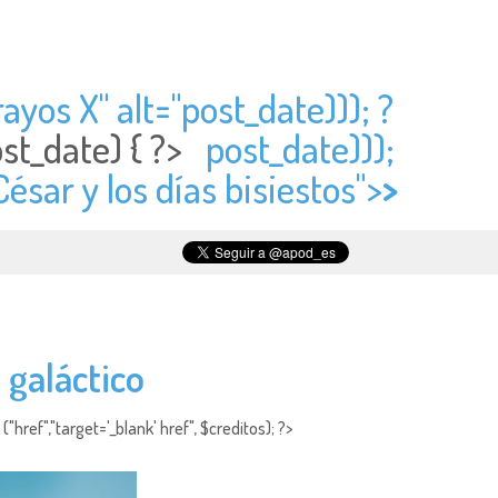
ayos X" alt="
post_date))); ?
st_date) { ?>
post_date)));
César y los días bisiestos">
>
 galáctico
"href","target='_blank' href", $creditos); ?>