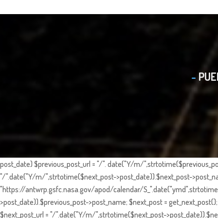
PUE
post_date) $previous_post_url = "/". date("Y/m/",strtotime($previous_po
"/".date("Y/m/",strtotime($next_post->post_date)).$next_post->post_nam
"https://antwrp.gsfc.nasa.gov/apod/calendar/S_".date("ymd",strtotime($
>post_date)).$previous_post->post_name; $next_post = get_next_post(); 
$next_post_url = "/".date("Y/m/",strtotime($next_post->post_date)).$nex