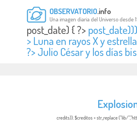
OBSERVATORIO
.info
Una imagen diaria del Universo desde 
post_date) { ?>
post_date)))
> Luna en rayos X y estrell
?> Julio César y los días bis
Explosion
credits)); $creditos = str_replace ("lib/","