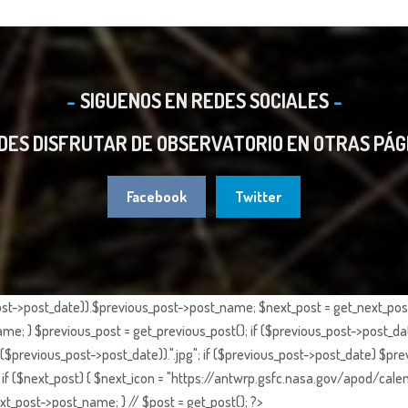
SIGUENOS EN REDES SOCIALES
DES DISFRUTAR DE OBSERVATORIO EN OTRAS PÁG
Facebook
Twitter
st->post_date)).$previous_post->post_name; $next_post = get_next_post()
e; } $previous_post = get_previous_post(); if ($previous_post->post_da
previous_post->post_date)).".jpg"; if ($previous_post->post_date) $prev
if ($next_post) { $next_icon = "https://antwrp.gsfc.nasa.gov/apod/calen
t_post->post_name; } // $post = get_post(); ?>