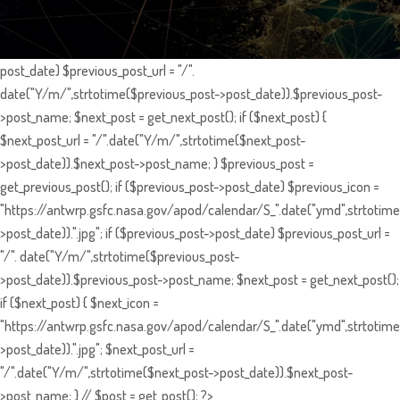
post_date) $previous_post_url = "/".
date("Y/m/",strtotime($previous_post->post_date)).$previous_post-
>post_name; $next_post = get_next_post(); if ($next_post) {
$next_post_url = "/".date("Y/m/",strtotime($next_post-
>post_date)).$next_post->post_name; } $previous_post =
get_previous_post(); if ($previous_post->post_date) $previous_icon =
"https://antwrp.gsfc.nasa.gov/apod/calendar/S_".date("ymd",strtotime
>post_date)).".jpg"; if ($previous_post->post_date) $previous_post_url =
"/". date("Y/m/",strtotime($previous_post-
>post_date)).$previous_post->post_name; $next_post = get_next_post();
if ($next_post) { $next_icon =
"https://antwrp.gsfc.nasa.gov/apod/calendar/S_".date("ymd",strtotime
>post_date)).".jpg"; $next_post_url =
"/".date("Y/m/",strtotime($next_post->post_date)).$next_post-
>post_name; } // $post = get_post(); ?>