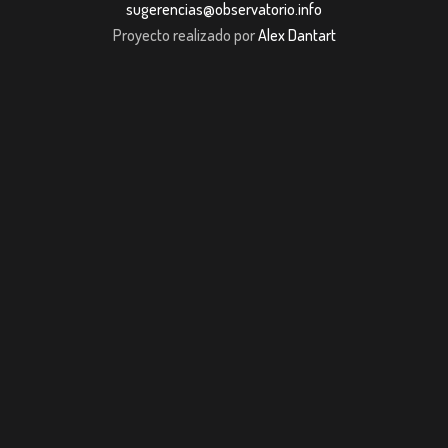
sugerencias@observatorio.info
Proyecto realizado por
Alex Dantart
pashabet
Casibom