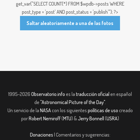
get_var("SELECT COUNT(*) FROM $wpdb->posts WHERE
post_type = 'post' AND post_status = 'publish'"); ?>
Saltar aleatoriamente a una de las fotos
1995-2026
Observatorio.info
es la
traducción oficial
en español
de
"Astronomical Picture of the Day"
.
Un servicio de la
NASA
con los siguientes
políticas de uso
creado
por
Robert Nemiroff
(
MTU
) &
Jerry Bonnell
(
USRA
)
Donaciones
| Comentarios y sugerencias: