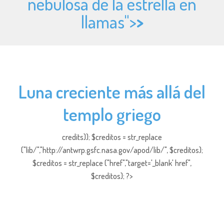
nebulosa de la estrella en
llamas">
>
Luna creciente más allá del
templo griego
credits)); $creditos = str_replace
("lib/","http://antwrp.gsfc.nasa.gov/apod/lib/", $creditos);
$creditos = str_replace ("href","target='_blank' href",
$creditos); ?>