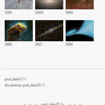
2001
2000
1999
1998
1997
1996
post_date) { ?>
día anterior,
post_date))); ?>
< < <
post_date))); ?> > > >