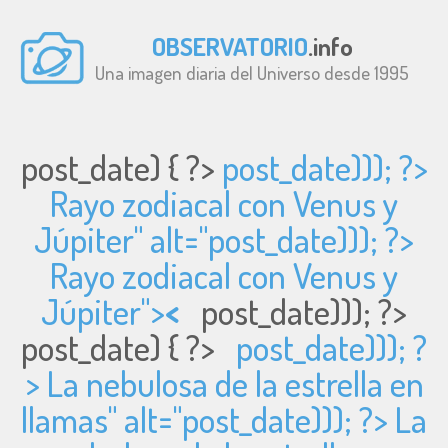
OBSERVATORIO
.info
Una imagen diaria del Universo desde 1995
post_date) { ?>
post_date))); ?>
Rayo zodiacal con Venus y
Júpiter" alt="
post_date))); ?>
Rayo zodiacal con Venus y
Júpiter">
<
post_date))); ?>
post_date) { ?>
post_date))); ?
> La nebulosa de la estrella en
llamas" alt="
post_date))); ?> La