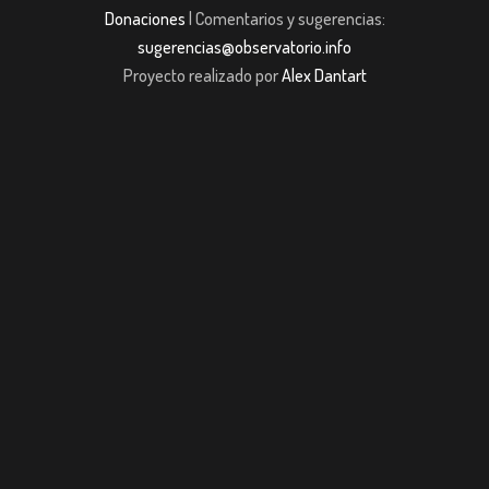
Donaciones
| Comentarios y sugerencias:
sugerencias@observatorio.info
Proyecto realizado por
Alex Dantart
iş
casibom giriş
casibom giriş
Jojobet
casibom giriş