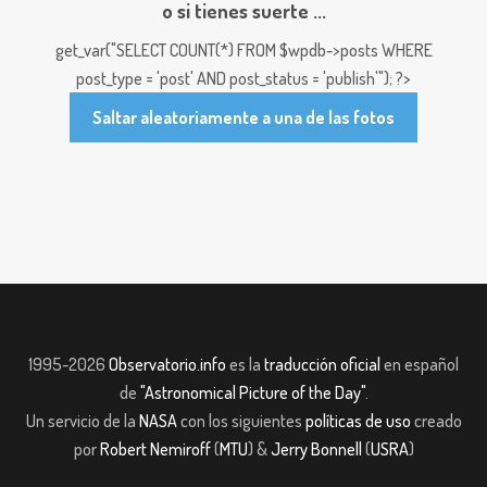
o si tienes suerte ...
get_var("SELECT COUNT(*) FROM $wpdb->posts WHERE
post_type = 'post' AND post_status = 'publish'"); ?>
Saltar aleatoriamente a una de las fotos
1995-2026
Observatorio.info
es la
traducción oficial
en español
de
"Astronomical Picture of the Day"
.
Un servicio de la
NASA
con los siguientes
políticas de uso
creado
por
Robert Nemiroff
(
MTU
) &
Jerry Bonnell
(
USRA
)