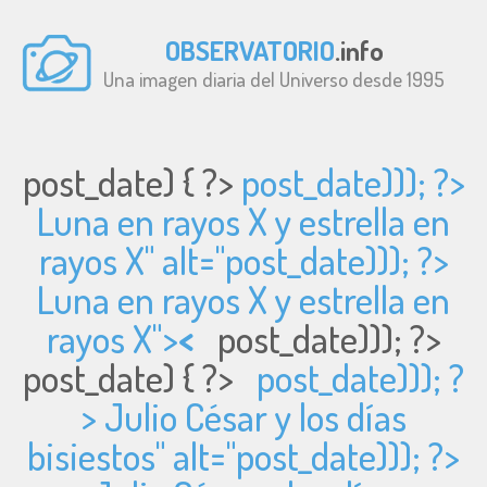
OBSERVATORIO
.info
Una imagen diaria del Universo desde 1995
post_date) { ?>
post_date))); ?>
Luna en rayos X y estrella en
rayos X" alt="
post_date))); ?>
Luna en rayos X y estrella en
rayos X">
<
post_date))); ?>
post_date) { ?>
post_date))); ?
> Julio César y los días
bisiestos" alt="
post_date))); ?>