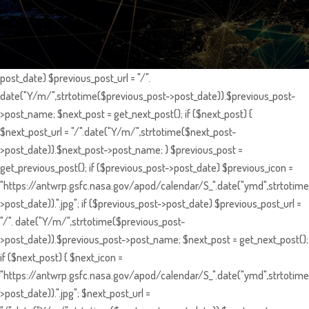
post_date) $previous_post_url = "/".
date("Y/m/",strtotime($previous_post->post_date)).$previous_post-
>post_name; $next_post = get_next_post(); if ($next_post) {
$next_post_url = "/".date("Y/m/",strtotime($next_post-
>post_date)).$next_post->post_name; } $previous_post =
get_previous_post(); if ($previous_post->post_date) $previous_icon =
"https://antwrp.gsfc.nasa.gov/apod/calendar/S_".date("ymd",strtotime
>post_date)).".jpg"; if ($previous_post->post_date) $previous_post_url =
"/". date("Y/m/",strtotime($previous_post-
>post_date)).$previous_post->post_name; $next_post = get_next_post();
if ($next_post) { $next_icon =
"https://antwrp.gsfc.nasa.gov/apod/calendar/S_".date("ymd",strtotime
>post_date)).".jpg"; $next_post_url =