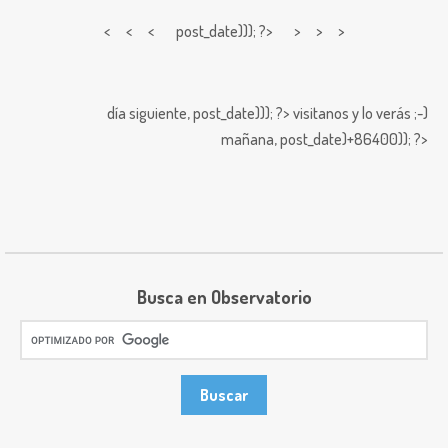
< < <
post_date))); ?> > > >
día siguiente,
post_date))); ?>
visitanos y lo verás ;-)
mañana,
post_date)+86400)); ?>
Busca en Observatorio