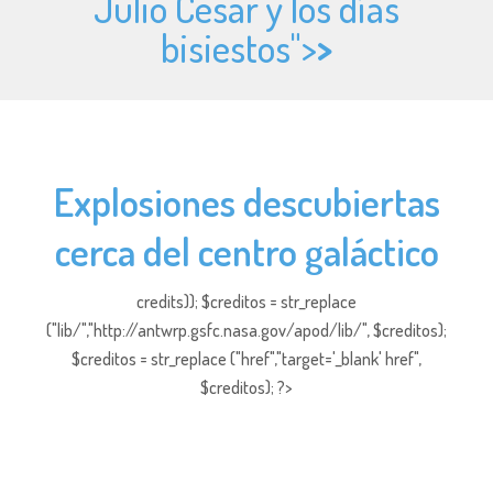
Julio César y los días
bisiestos">
>
Explosiones descubiertas
cerca del centro galáctico
credits)); $creditos = str_replace
("lib/","http://antwrp.gsfc.nasa.gov/apod/lib/", $creditos);
$creditos = str_replace ("href","target='_blank' href",
$creditos); ?>