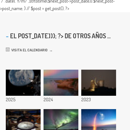
"/".date("Y/m/",strtotime($next_post->post_date)).$next_post-
>post_name; } // $post = get_post(); ?>
EL
POST_DATE))); ?> DE OTROS AÑOS ...
VISITA EL CALENDARIO
2025
2024
2023