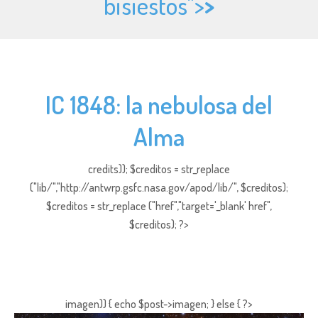
bisiestos">
>
IC 1848: la nebulosa del
Alma
credits)); $creditos = str_replace
("lib/","http://antwrp.gsfc.nasa.gov/apod/lib/", $creditos);
$creditos = str_replace ("href","target='_blank' href",
$creditos); ?>
imagen)) { echo $post->imagen; } else { ?>