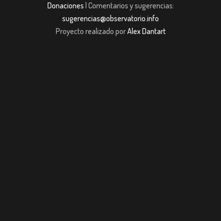
Donaciones
| Comentarios y sugerencias:
sugerencias@observatorio.info
Proyecto realizado por
Alex Dantart
casibom giriş
casibom giriş
Jojobet
casibom giriş