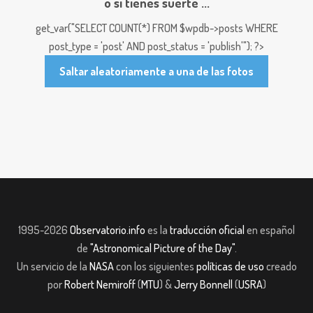
o si tienes suerte ...
get_var("SELECT COUNT(*) FROM $wpdb->posts WHERE
post_type = 'post' AND post_status = 'publish'"); ?>
Saltar aleatoriamente a una de las fotos
1995-2026
Observatorio.info
es la
traducción oficial
en español
de
"Astronomical Picture of the Day"
.
Un servicio de la
NASA
con los siguientes
políticas de uso
creado
por
Robert Nemiroff
(
MTU
) &
Jerry Bonnell
(
USRA
)