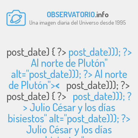
OBSERVATORIO
.info
Una imagen diaria del Universo desde 1995
post_date) { ?>
post_date))); ?>
Al norte de Plutón"
alt="
post_date))); ?> Al norte
de Plutón">
<
post_date))); ?>
post_date) { ?>
post_date))); ?
> Julio César y los días
bisiestos" alt="
post_date))); ?>
Julio César y los días