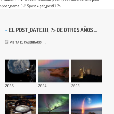
>post_name; } // $post = get_post(); ?>
EL
POST_DATE))); ?> DE OTROS AÑOS ...
VISITA EL CALENDARIO
2025
2024
2023