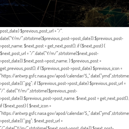
post_date) $previous_post_url = "/".
date("Y/m/",strtotime($previous_post->post_date)).$previous_post-
>post_name; $next_post = get_next_post(); if ($next_post) {
$next_post_url = "/".date("Y/m/",strtotime($next_post-
>post_date)).$next_post->post_name; } $previous_post =
get_previous_post(); if ($previous_post->post_date) $previous_icon =
"https://antwrp.gsfc.nasa.gov/apod/calendar/S_".date("ymd",strtotime
>post_date)).".jpg"; if ($previous_post->post_date) $previous_post_url =
"/". date("Y/m/",strtotime($previous_post-
>post_date)).$previous_post->post_name; $next_post = get_next_post();
if ($next_post) { $next_icon =
"https://antwrp.gsfc.nasa.gov/apod/calendar/S_".date("ymd",strtotime
>post_date)).".jpg"; $next_post_url =
"/".date("Y/m/",strtotime($next_post->post_date)).$next_post-