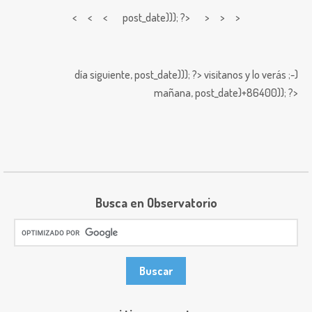
< < <
post_date))); ?> > > >
día siguiente,
post_date))); ?>
visitanos y lo verás ;-)
mañana,
post_date)+86400)); ?>
Busca en Observatorio