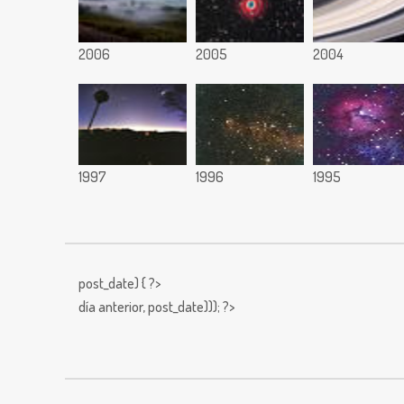
2006
2005
2004
1997
1996
1995
post_date) { ?>
día anterior,
post_date))); ?>