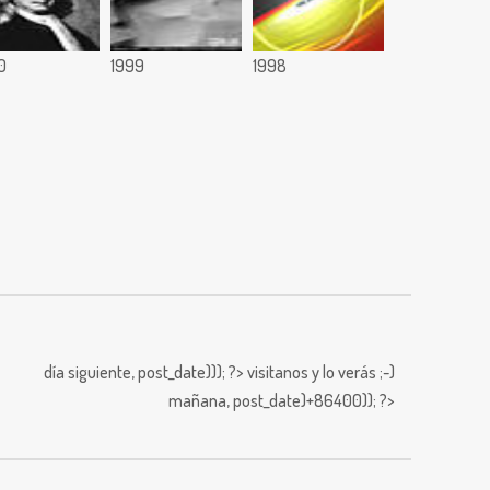
0
1999
1998
día siguiente,
post_date))); ?>
visitanos y lo verás ;-)
mañana,
post_date)+86400)); ?>