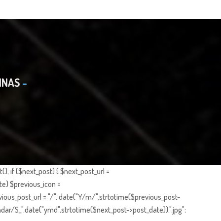
INAS
; if ($next_post) { $next_post_url =
te) $previous_icon =
ious_post_url = "/". date("Y/m/",strtotime($previous_post-
dar/S_".date("ymd",strtotime($next_post->post_date)).".jpg";