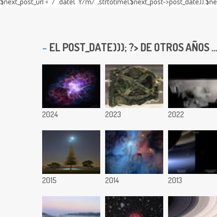
$next_post_url = "/".date("Y/m/",strtotime($next_post->post_date)).$nex
EL
POST_DATE))); ?> DE OTROS AÑOS ...
2024
2023
2022
2015
2014
2013