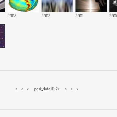
2003
2002
2001
200
< < <
post_date))); ?> > > >