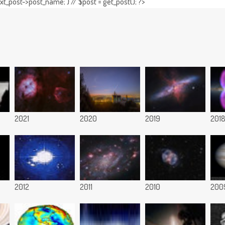
t_post->post_name; } // $post = get_post(); ?>
2021
2020
2019
201
2012
2011
2010
200