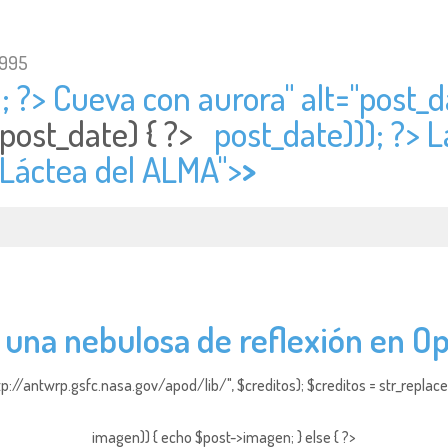
1995
; ?> Cueva con aurora" alt="
post_d
post_date) { ?>
post_date))); ?> 
a Láctea del ALMA">
>
 una nebulosa de reflexión en O
http://antwrp.gsfc.nasa.gov/apod/lib/", $creditos); $creditos = str_replace (
imagen)) { echo $post->imagen; } else { ?>