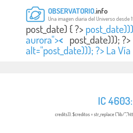
OBSERVATORIO
.info
Una imagen diaria del Universo desde 
post_date) { ?>
post_date)))
aurora">
<
post_date))); ?>
alt="
post_date))); ?> La Ví
IC 4603:
credits)); $creditos = str_replace ("lib/","