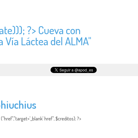
ate))); ?> Cueva con
La Vía Láctea del ALMA"
phiuchius
"href","target='_blank' href", $creditos); ?>