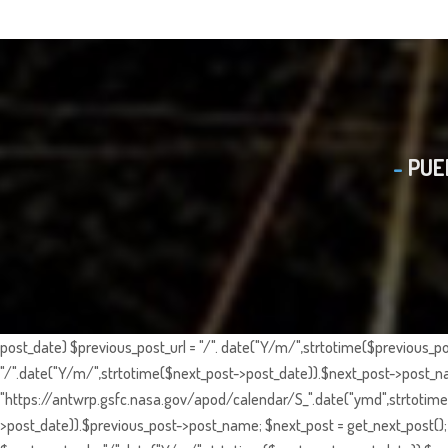
PUE
post_date) $previous_post_url = "/". date("Y/m/",strtotime($previous_po
"/".date("Y/m/",strtotime($next_post->post_date)).$next_post->post_nam
"https://antwrp.gsfc.nasa.gov/apod/calendar/S_".date("ymd",strtotime($
>post_date)).$previous_post->post_name; $next_post = get_next_post(); 