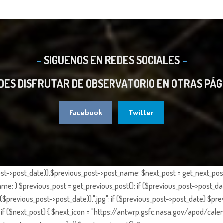
SIGUENOS EN REDES SOCIALES
DES DISFRUTAR DE OBSERVATORIO EN OTRAS PÁG
Facebook
Twitter
st->post_date)).$previous_post->post_name; $next_post = get_next_post()
e; } $previous_post = get_previous_post(); if ($previous_post->post_da
previous_post->post_date)).".jpg"; if ($previous_post->post_date) $prev
if ($next_post) { $next_icon = "https://antwrp.gsfc.nasa.gov/apod/calen