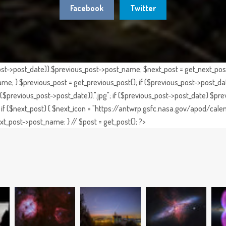
Facebook
Twitter
st->post_date)).$previous_post->post_name; $next_post = get_next_post()
e; } $previous_post = get_previous_post(); if ($previous_post->post_da
previous_post->post_date)).".jpg"; if ($previous_post->post_date) $prev
if ($next_post) { $next_icon = "https://antwrp.gsfc.nasa.gov/apod/calen
t_post->post_name; } // $post = get_post(); ?>