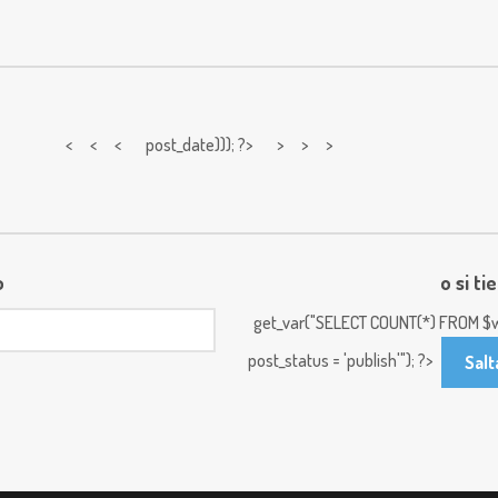
< < <
post_date))); ?> > > >
o
o si ti
get_var("SELECT COUNT(*) FROM $w
post_status = 'publish'"); ?>
Salt