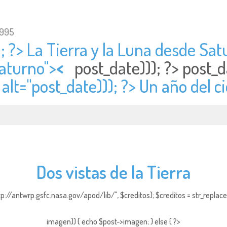
1995
; ?> La Tierra y la Luna desde Satu
Saturno">
<
post_date))); ?>
post_d
 alt="
post_date))); ?> Un año del ci
Dos vistas de la Tierra
http://antwrp.gsfc.nasa.gov/apod/lib/", $creditos); $creditos = str_replace (
imagen)) { echo $post->imagen; } else { ?>