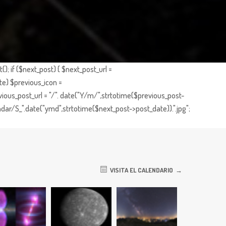
; if ($next_post) { $next_post_url =
te) $previous_icon =
ious_post_url = "/". date("Y/m/",strtotime($previous_post-
dar/S_".date("ymd",strtotime($next_post->post_date)).".jpg";
VISITA EL CALENDARIO