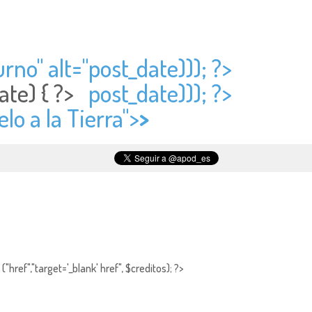
rno" alt="
post_date))); ?>
ate) { ?>
post_date))); ?>
elo a la Tierra">
>
"href","target='_blank' href", $creditos); ?>