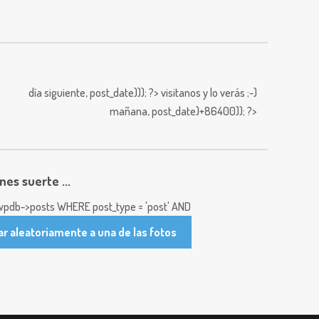
día siguiente,
post_date))); ?>
visitanos y lo verás ;-)
mañana,
post_date)+86400)); ?>
enes suerte ...
pdb->posts WHERE post_type = 'post' AND
ar aleatoriamente a una de las fotos