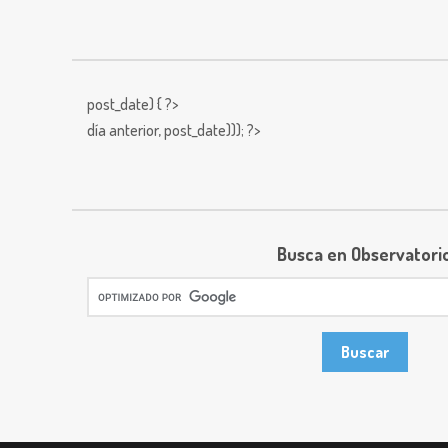
post_date) { ?>
día anterior,
post_date))); ?>
Busca en Observatori