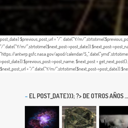
post_date) $previous_post_url = "/". date("Y/m/",strtotime($previous_po
"/".date("Y/m/",strtotime($next_post->post_date)).$next_post->post_nam
"https://antwrp.gsfc.nasa.gov/apod/calendar/S_".date("ymd",strtotime($
>post_date)).$previous_post->post_name; $next_post = get_next_post(); 
$next_post_url = "/".date("Y/m/",strtotime($next_post->post_date)).$nex
EL
POST_DATE))); ?> DE OTROS AÑOS ...