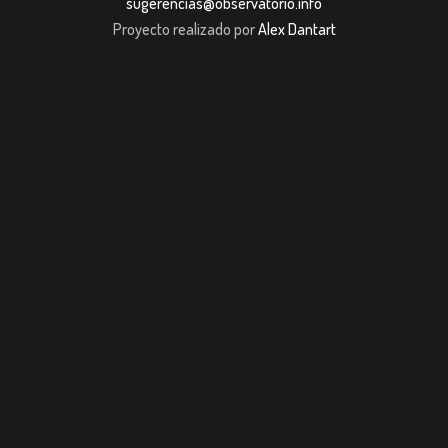
sugerencias@observatorio.info
Proyecto realizado por
Alex Dantart
dpashabet
Casibom