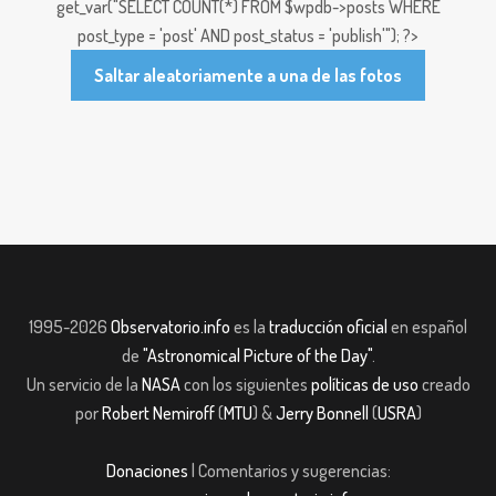
get_var("SELECT COUNT(*) FROM $wpdb->posts WHERE
post_type = 'post' AND post_status = 'publish'"); ?>
Saltar aleatoriamente a una de las fotos
1995-2026
Observatorio.info
es la
traducción oficial
en español
de
"Astronomical Picture of the Day"
.
Un servicio de la
NASA
con los siguientes
políticas de uso
creado
por
Robert Nemiroff
(
MTU
) &
Jerry Bonnell
(
USRA
)
Donaciones
| Comentarios y sugerencias: