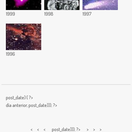
1999
1998
1997
1996
post_date) { ?>
día anterior,
post_date))); ?>
< < <
post_date))); ?> > > >