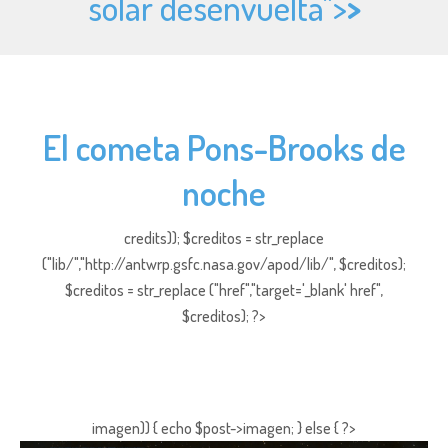
solar desenvuelta">
>
El cometa Pons-Brooks de
noche
credits)); $creditos = str_replace
("lib/","http://antwrp.gsfc.nasa.gov/apod/lib/", $creditos);
$creditos = str_replace ("href","target='_blank' href",
$creditos); ?>
imagen)) { echo $post->imagen; } else { ?>