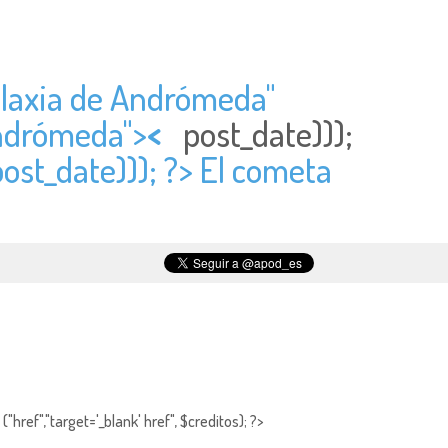
alaxia de Andrómeda"
Andrómeda">
<
post_date)));
post_date))); ?> El cometa
"href","target='_blank' href", $creditos); ?>