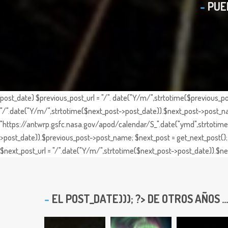
PUE
post_date) $previous_post_url = "/". date("Y/m/",strtotime($previous_po
"/".date("Y/m/",strtotime($next_post->post_date)).$next_post->post_nam
"https://antwrp.gsfc.nasa.gov/apod/calendar/S_".date("ymd",strtotime($
>post_date)).$previous_post->post_name; $next_post = get_next_post(); 
$next_post_url = "/".date("Y/m/",strtotime($next_post->post_date)).$nex
EL
POST_DATE))); ?> DE OTROS AÑOS ...