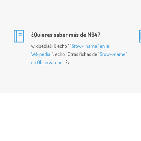
¿Quieres saber más de M64?
wikipedia)>1) echo '
'.$row->name.' en la
Wikipedia
. '; echo ' Otras fichas de
'.$row->name.'
en Observatorio
'; ?>