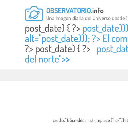
OBSERVATORIO
.info
Una imagen diaria del Universo desde 
post_date) { ?>
post_date))
alt="
post_date))); ?> El c
?>
post_date) { ?>
post_dat
del norte">
>
credits)); $creditos = str_replace ("lib/","