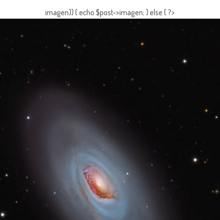
imagen)) { echo $post->imagen; } else { ?>