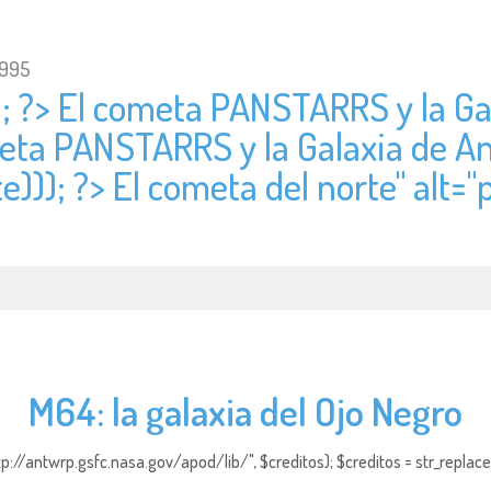
1995
); ?> El cometa PANSTARRS y la G
ometa PANSTARRS y la Galaxia de 
e))); ?> El cometa del norte" alt="
M64: la galaxia del Ojo Negro
http://antwrp.gsfc.nasa.gov/apod/lib/", $creditos); $creditos = str_replace (