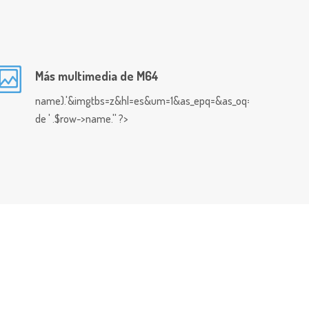
Más multimedia de M64
name).'&imgtbs=z&hl=es&um=1&as_epq=&as_oq=&as_eq=&imgty
de ' .$row->name.'' ?>