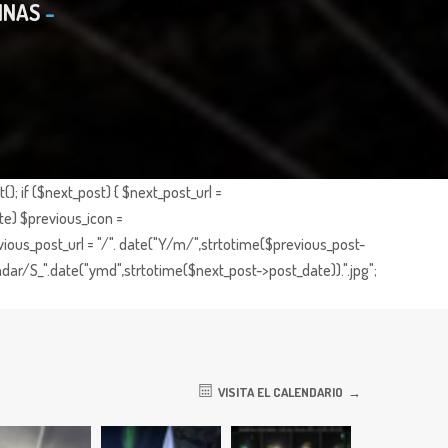
INAS
; if ($next_post) { $next_post_url =
te) $previous_icon =
ious_post_url = "/". date("Y/m/",strtotime($previous_post-
dar/S_".date("ymd",strtotime($next_post->post_date)).".jpg";
VISITA EL CALENDARIO