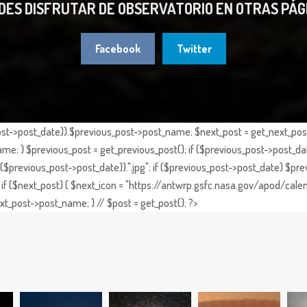
DES DISFRUTAR DE OBSERVATORIO EN OTRAS PÁG
Facebook
Twitter
st->post_date)).$previous_post->post_name; $next_post = get_next_post()
e; } $previous_post = get_previous_post(); if ($previous_post->post_da
previous_post->post_date)).".jpg"; if ($previous_post->post_date) $prev
if ($next_post) { $next_icon = "https://antwrp.gsfc.nasa.gov/apod/calen
t_post->post_name; } // $post = get_post(); ?>