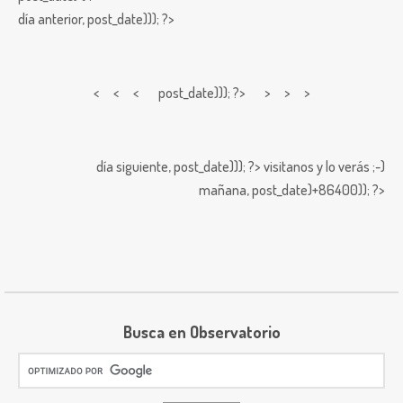
día anterior,
post_date))); ?>
< < <
post_date))); ?> > > >
día siguiente,
post_date))); ?>
visitanos y lo verás ;-)
mañana,
post_date)+86400)); ?>
Busca en Observatorio