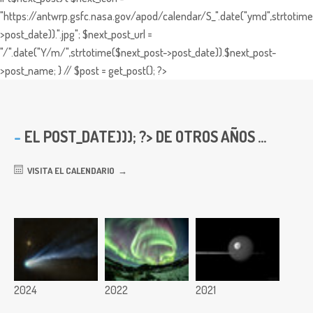
"https://antwrp.gsfc.nasa.gov/apod/calendar/S_".date("ymd",strtotime
>post_date)).".jpg"; $next_post_url =
"/".date("Y/m/",strtotime($next_post->post_date)).$next_post-
>post_name; } // $post = get_post(); ?>
EL
POST_DATE))); ?> DE OTROS AÑOS ...
VISITA EL CALENDARIO
2024
2022
2021