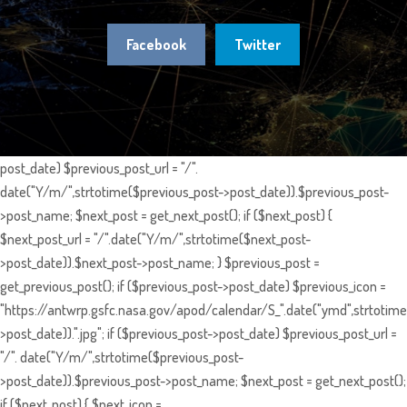
Facebook
Twitter
post_date) $previous_post_url = "/".
date("Y/m/",strtotime($previous_post->post_date)).$previous_post-
>post_name; $next_post = get_next_post(); if ($next_post) {
$next_post_url = "/".date("Y/m/",strtotime($next_post-
>post_date)).$next_post->post_name; } $previous_post =
get_previous_post(); if ($previous_post->post_date) $previous_icon =
"https://antwrp.gsfc.nasa.gov/apod/calendar/S_".date("ymd",strtotime
>post_date)).".jpg"; if ($previous_post->post_date) $previous_post_url =
"/". date("Y/m/",strtotime($previous_post-
>post_date)).$previous_post->post_name; $next_post = get_next_post();
if ($next_post) { $next_icon =