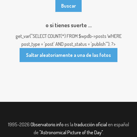
o si tienes suerte ...
get_var("SELECT COUNT(*) FROM $wpdb->posts WHERE
post_type = 'post' AND post_status = 'publish'"); ?>
Saltar aleatoriamente a una de las fotos
1995-2026
Observatorio.info
es la
traducción oficial
en español
de
"Astronomical Picture of the Day"
.