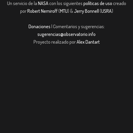
Un servicio de la
NASA
con los siguientes
políticas de uso
creado
por
Robert Nemiroff
(
MTU
) &
Jerry Bonnell
(
USRA
)
Donaciones
| Comentarios y sugerencias:
sugerencias@observatorio.info
Proyecto realizado por
Alex Dantart
asibom giriş
casibom giriş
Jojobet
casibom giriş