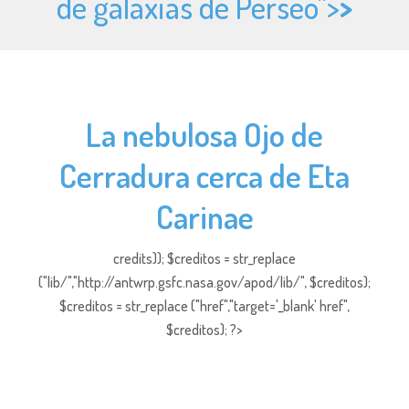
de galaxias de Perseo">
>
La nebulosa Ojo de
Cerradura cerca de Eta
Carinae
credits)); $creditos = str_replace
("lib/","http://antwrp.gsfc.nasa.gov/apod/lib/", $creditos);
$creditos = str_replace ("href","target='_blank' href",
$creditos); ?>