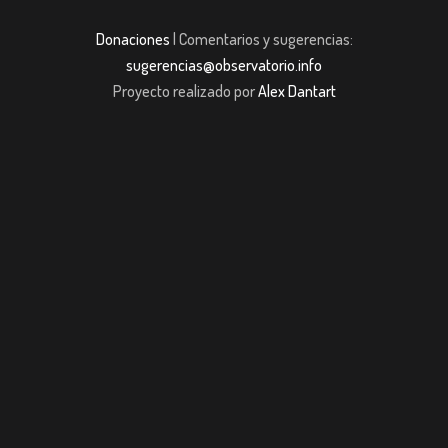
Donaciones
| Comentarios y sugerencias:
sugerencias@observatorio.info
Proyecto realizado por
Alex Dantart
casibom giriş
casibom giriş
Jojobet
casibom giriş