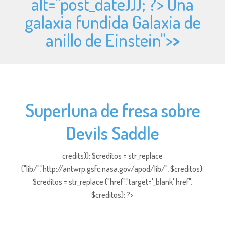
alt="
post_date))); ?> Una
galaxia fundida Galaxia de
anillo de Einstein">
>
Superluna de fresa sobre
Devils Saddle
credits)); $creditos = str_replace
("lib/","http://antwrp.gsfc.nasa.gov/apod/lib/", $creditos);
$creditos = str_replace ("href","target='_blank' href",
$creditos); ?>