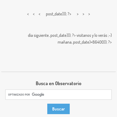
< < <
post_date))); ?> > > >
día siguiente,
post_date))); ?>
visitanos y lo verás ;-)
mañana,
post_date)+86400)); ?>
Busca en Observatorio