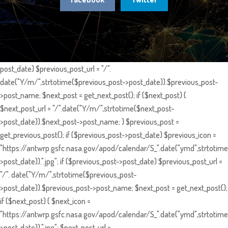
post_date) $previous_post_url = "/".
date("Y/m/",strtotime($previous_post->post_date)).$previous_post-
>post_name; $next_post = get_next_post(); if ($next_post) {
$next_post_url = "/".date("Y/m/",strtotime($next_post-
>post_date)).$next_post->post_name; } $previous_post =
get_previous_post(); if ($previous_post->post_date) $previous_icon =
"https://antwrp.gsfc.nasa.gov/apod/calendar/S_".date("ymd",strtotime
>post_date)).".jpg"; if ($previous_post->post_date) $previous_post_url =
"/". date("Y/m/",strtotime($previous_post-
>post_date)).$previous_post->post_name; $next_post = get_next_post();
if ($next_post) { $next_icon =
"https://antwrp.gsfc.nasa.gov/apod/calendar/S_".date("ymd",strtotime
>post_date)).".jpg"; $next_post_url =