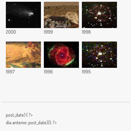
2000
1999
1998
1997
1996
1995
post_date) { ?>
día anterior,
post_date))); ?>