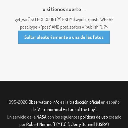
o si tienes suerte ...
get_var("SELECT COUNT(*) FROM $wpdb->posts WHERE
post_type = 'post' AND post_status = 'publish'"); ?>
Saltar aleatoriamente a una de las fotos
1995-2026
Observatorio.info
es la
traducción oficial
en español
de
"Astronomical Picture of the Day"
.
Un servicio de la
NASA
con los siguientes
políticas de uso
creado
por
Robert Nemiroff
(
MTU
) &
Jerry Bonnell
(
USRA
)