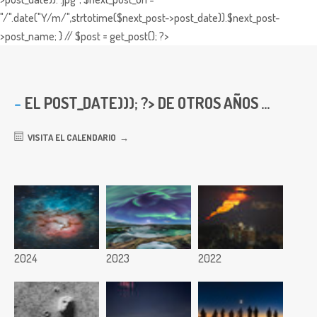
"/".date("Y/m/",strtotime($next_post->post_date)).$next_post-
>post_name; } // $post = get_post(); ?>
EL
POST_DATE))); ?> DE OTROS AÑOS ...
VISITA EL CALENDARIO
2024
2023
2022