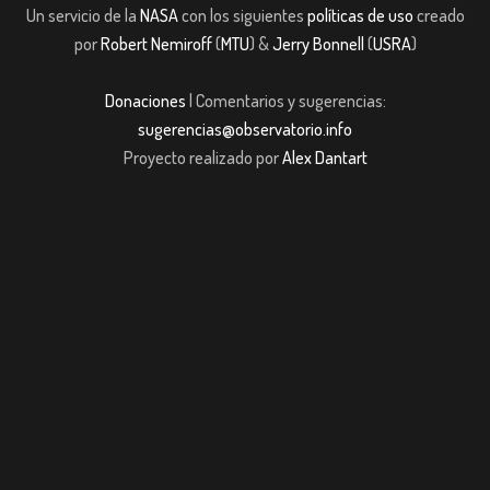
Un servicio de la
NASA
con los siguientes
políticas de uso
creado
por
Robert Nemiroff
(
MTU
) &
Jerry Bonnell
(
USRA
)
Donaciones
| Comentarios y sugerencias:
sugerencias@observatorio.info
Proyecto realizado por
Alex Dantart
dpashabet
Casibom