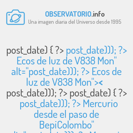
OBSERVATORIO
.info
Una imagen diaria del Universo desde 1995
post_date) { ?>
post_date))); ?>
Ecos de luz de V838 Mon"
alt="
post_date))); ?> Ecos de
luz de V838 Mon">
<
post_date))); ?>
post_date) { ?>
post_date))); ?> Mercurio
desde el paso de
BepiColombo"