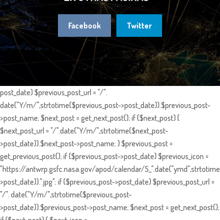
Facebook
Twitter
post_date) $previous_post_url = "/".
date("Y/m/",strtotime($previous_post->post_date)).$previous_post-
>post_name; $next_post = get_next_post(); if ($next_post) {
$next_post_url = "/".date("Y/m/",strtotime($next_post-
>post_date)).$next_post->post_name; } $previous_post =
get_previous_post(); if ($previous_post->post_date) $previous_icon =
"https://antwrp.gsfc.nasa.gov/apod/calendar/S_".date("ymd",strtotime
>post_date)).".jpg"; if ($previous_post->post_date) $previous_post_url =
"/". date("Y/m/",strtotime($previous_post-
>post_date)).$previous_post->post_name; $next_post = get_next_post();