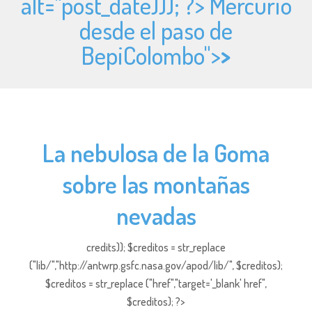
alt="
post_date))); ?> Mercurio
desde el paso de
BepiColombo">
>
La nebulosa de la Goma
sobre las montañas
nevadas
credits)); $creditos = str_replace
("lib/","http://antwrp.gsfc.nasa.gov/apod/lib/", $creditos);
$creditos = str_replace ("href","target='_blank' href",
$creditos); ?>