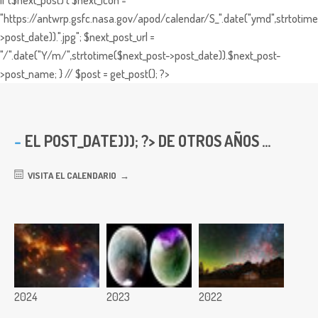
if ($next_post) { $next_icon =
"https://antwrp.gsfc.nasa.gov/apod/calendar/S_".date("ymd",strtotime
>post_date)).".jpg"; $next_post_url =
"/".date("Y/m/",strtotime($next_post->post_date)).$next_post-
>post_name; } // $post = get_post(); ?>
EL
POST_DATE))); ?> DE OTROS AÑOS ...
VISITA EL CALENDARIO
2024
2023
2022