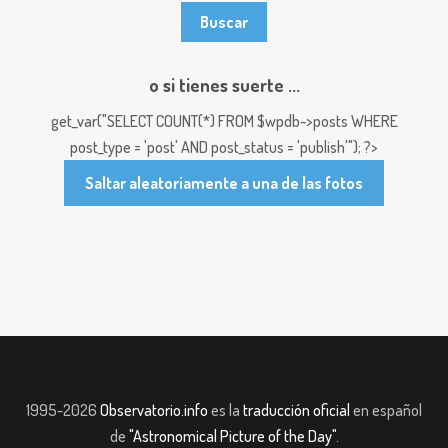
o si tienes suerte ...
get_var("SELECT COUNT(*) FROM $wpdb->posts WHERE
post_type = 'post' AND post_status = 'publish'"); ?>
Saltar aleatoriamente a una de las fotos
1995-2026
Observatorio.info
es la
traducción oficial
en español
de
"Astronomical Picture of the Day"
.