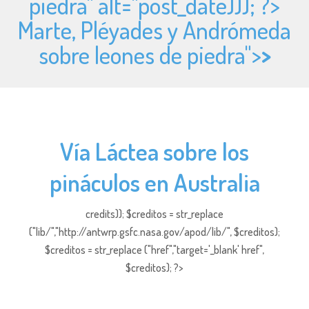
piedra" alt="
post_date))); ?>
Marte, Pléyades y Andrómeda
sobre leones de piedra">
>
Vía Láctea sobre los
pináculos en Australia
credits)); $creditos = str_replace
("lib/","http://antwrp.gsfc.nasa.gov/apod/lib/", $creditos);
$creditos = str_replace ("href","target='_blank' href",
$creditos); ?>