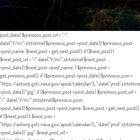
post_date) $previous_post_url = "/".
date("Y/m/",strtotime($previous_post->post_date)).$previous_post-
>post_name; $next_post = get_next_post(); if ($next_post) {
$next_post_url = "/".date("Y/m/",strtotime($next_post-
>post_date)).$next_post->post_name; } $previous_post =
get_previous_post(); if ($previous_post->post_date) $previous_icon =
"https://antwrp.gsfc.nasa.gov/apod/calendar/S_".date("ymd",strtotime
>post_date)).".jpg"; if ($previous_post->post_date) $previous_post_url =
"/". date("Y/m/",strtotime($previous_post-
>post_date)).$previous_post->post_name; $next_post = get_next_post();
if ($next_post) { $next_icon =
"https://antwrp.gsfc.nasa.gov/apod/calendar/S_".date("ymd",strtotime
>post_date)).".jpg"; $next_post_url =