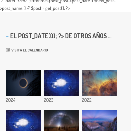
"/".date("Y/m/",strtotime($next_post->post_date)).$next_post-
>post_name; } // $post = get_post(); ?>
EL
POST_DATE))); ?> DE OTROS AÑOS ...
VISITA EL CALENDARIO
2024
2023
2022