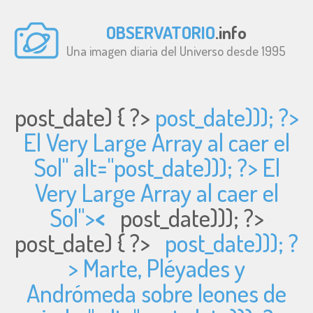
OBSERVATORIO
.info
Una imagen diaria del Universo desde 1995
post_date) { ?>
post_date))); ?>
El Very Large Array al caer el
Sol" alt="
post_date))); ?> El
Very Large Array al caer el
Sol">
<
post_date))); ?>
post_date) { ?>
post_date))); ?
> Marte, Pléyades y
Andrómeda sobre leones de