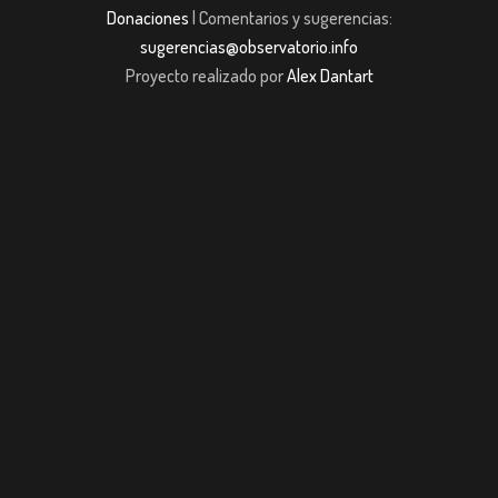
Donaciones
| Comentarios y sugerencias:
sugerencias@observatorio.info
Proyecto realizado por
Alex Dantart
casibom giriş
Jojobet
casibom giriş
Jojobet
casibom