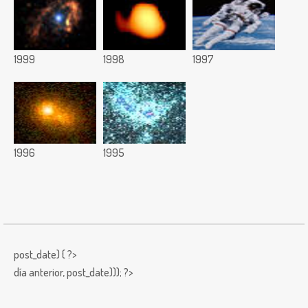
1999
1998
1997
1996
1995
post_date) { ?>
día anterior,
post_date))); ?>