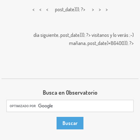
< < <
post_date))); ?> > > >
día siguiente,
post_date))); ?>
visitanos y lo verás ;-)
mañana,
post_date)+86400)); ?>
Busca en Observatorio