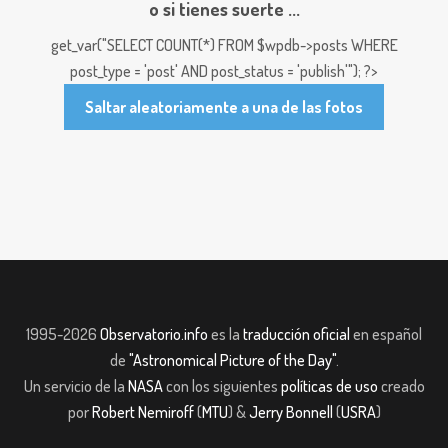
o si tienes suerte ...
get_var("SELECT COUNT(*) FROM $wpdb->posts WHERE
post_type = 'post' AND post_status = 'publish'"); ?>
Saltar aleatoriamente a una de las fotos
1995-2026
Observatorio.info
es la
traducción oficial
en español
de
"Astronomical Picture of the Day"
.
Un servicio de la
NASA
con los siguientes
políticas de uso
creado
por
Robert Nemiroff
(
MTU
) &
Jerry Bonnell
(
USRA
)