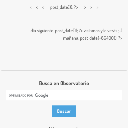
< < <
post_date))); ?> > > >
día siguiente,
post_date))); ?>
visitanos y lo verás ;-)
mañana,
post_date)+86400)); ?>
Busca en Observatorio