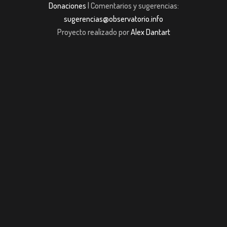
Donaciones
| Comentarios y sugerencias:
sugerencias@observatorio.info
Proyecto realizado por
Alex Dantart
sibom giriş
casibom giriş
Jojobet
casibom giriş