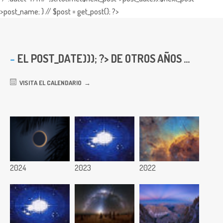
>post_name; } // $post = get_post(); ?>
EL
POST_DATE))); ?> DE OTROS AÑOS ...
VISITA EL CALENDARIO
2024
2023
2022