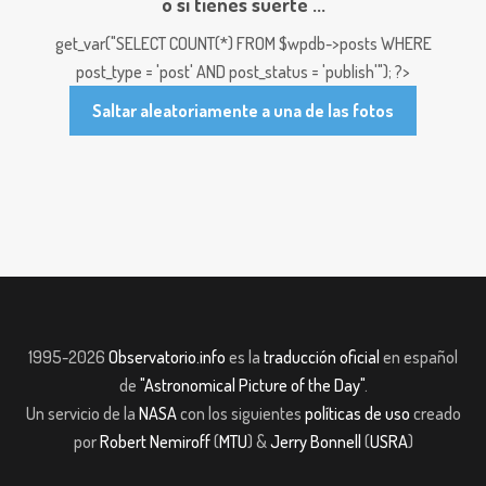
o si tienes suerte ...
get_var("SELECT COUNT(*) FROM $wpdb->posts WHERE
post_type = 'post' AND post_status = 'publish'"); ?>
Saltar aleatoriamente a una de las fotos
1995-2026
Observatorio.info
es la
traducción oficial
en español
de
"Astronomical Picture of the Day"
.
Un servicio de la
NASA
con los siguientes
políticas de uso
creado
por
Robert Nemiroff
(
MTU
) &
Jerry Bonnell
(
USRA
)