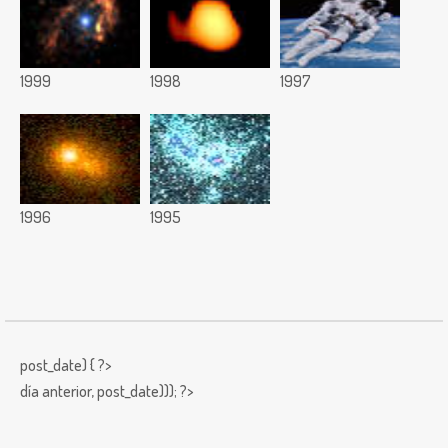
1999
1998
1997
1996
1995
post_date) { ?>
día anterior,
post_date))); ?>