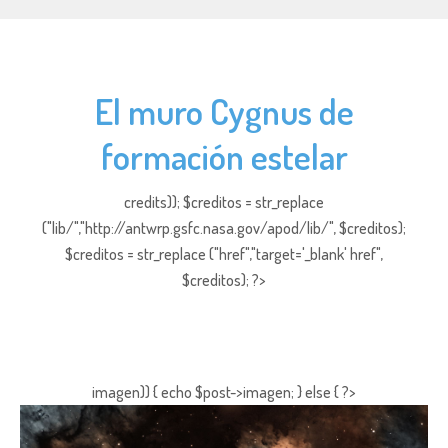
El muro Cygnus de
formación estelar
credits)); $creditos = str_replace
("lib/","http://antwrp.gsfc.nasa.gov/apod/lib/", $creditos);
$creditos = str_replace ("href","target='_blank' href",
$creditos); ?>
imagen)) { echo $post->imagen; } else { ?>