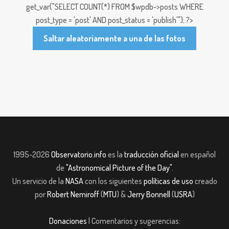
get_var("SELECT COUNT(*) FROM $wpdb->posts WHERE
post_type = 'post' AND post_status = 'publish'"); ?>
Saltar aleatoriamente a una de las fotos
1995-2026
Observatorio.info
es la
traducción oficial
en español
de
"Astronomical Picture of the Day"
.
Un servicio de la
NASA
con los siguientes
políticas de uso
creado
por
Robert Nemiroff
(
MTU
) &
Jerry Bonnell
(
USRA
)
Donaciones
| Comentarios y sugerencias: