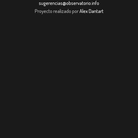
sugerencias@observatorio.info
Proyecto realizado por
Alex Dantart
ibom giriş
casibom giriş
Jojobet
casibom giriş