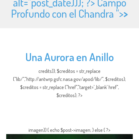
alt="
post_date))); ?> Campo
Profundo con el Chandra ">
>
Una Aurora en Anillo
credits)); $creditos = str_replace
("lib/","http://antwrp.gsfc.nasa.gov/apod/lib/", $creditos);
$creditos = str_replace ("href","target='_blank' href",
$creditos); ?>
imagen)) { echo $post->imagen; } else { ?>