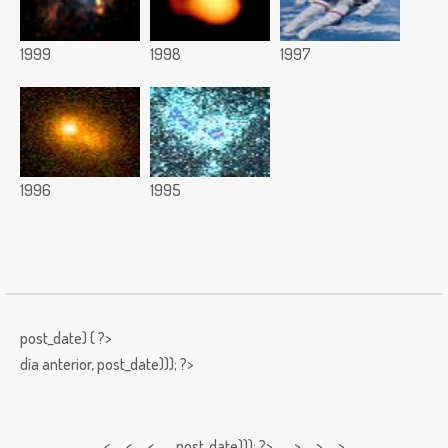
1999
1998
1997
1996
1995
post_date) { ?>
día anterior,
post_date))); ?>
< < <
post_date))); ?> > > >