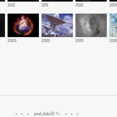
2012
2011
2010
200
2003
2002
2001
200
< < <
post_date))); ?> > > >