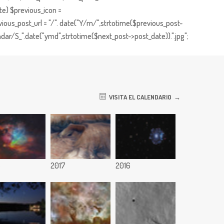
te) $previous_icon =
ious_post_url = "/". date("Y/m/",strtotime($previous_post-
dar/S_".date("ymd",strtotime($next_post->post_date)).".jpg";
VISITA EL CALENDARIO
8
2017
2016