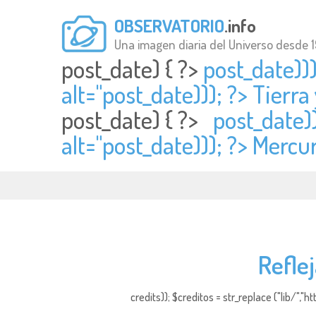
OBSERVATORIO
.info
Una imagen diaria del Universo desde 
post_date) { ?>
post_date)))
alt="
post_date))); ?> Tierra
post_date) { ?>
post_date)
alt="
post_date))); ?> Mercu
Reflej
credits)); $creditos = str_replace ("lib/","