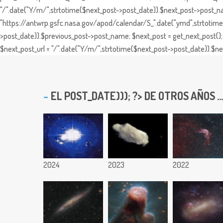
"/".date("Y/m/",strtotime($next_post->post_date)).$next_post->post_nam
"https://antwrp.gsfc.nasa.gov/apod/calendar/S_".date("ymd",strtotime($
>post_date)).$previous_post->post_name; $next_post = get_next_post(); 
$next_post_url = "/".date("Y/m/",strtotime($next_post->post_date)).$nex
EL
POST_DATE))); ?> DE OTROS AÑOS ...
2024
2023
2022