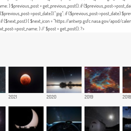
e; } $previous_post = get_previous_post(); if ($previous_post->post_da
previous_post->post_date)).".jpg"; if ($previous_post->post_date) $prev
if ($next_post) { $next_icon = "https://antwrp.gsfc.nasa.gov/apod/calen
t_post->post_name; } // $post = get_post(); ?>
2021
2020
2019
201