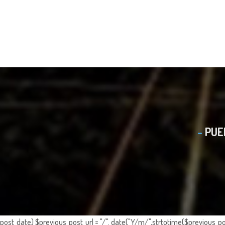
PUE
post_date) $previous_post_url = "/". date("Y/m/",strtotime($previous_po