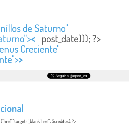
anillos de Saturno"
Saturno">
<
post_date))); ?>
Venus Creciente"
nte">
>
acional
"href","target='_blank' href", $creditos); ?>