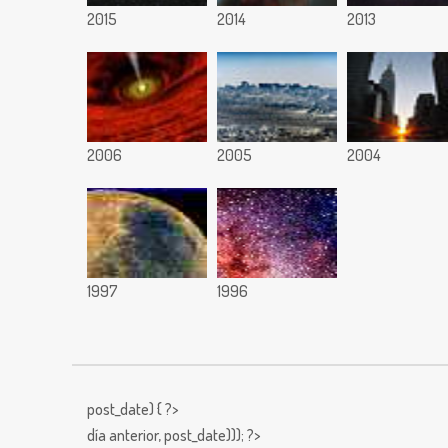
2015
2014
2013
2006
2005
2004
1997
1996
post_date) { ?>
día anterior,
post_date))); ?>