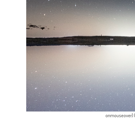
onmouseover) { 