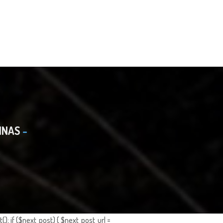
INAS
; if ($next_post) { $next_post_url =