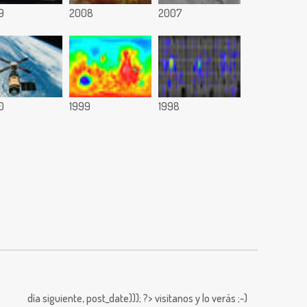
9
2008
2007
0
1999
1998
día siguiente,
post_date))); ?>
visitanos y lo verás ;-)