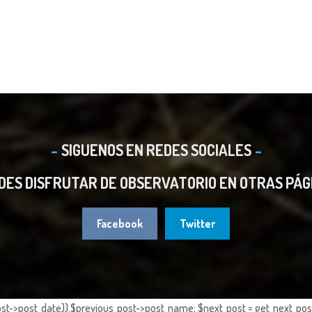
SIGUENOS EN REDES SOCIALES
DES DISFRUTAR DE OBSERVATORIO EN OTRAS PÁG
Facebook
Twitter
st->post_date)).$previous_post->post_name; $next_post = get_next_post()