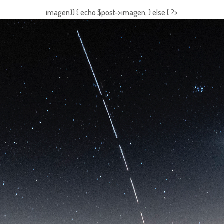
imagen)) { echo $post->imagen; } else { ?>