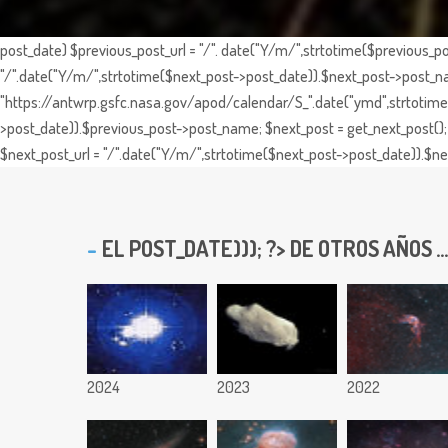
post_date) $previous_post_url = "/". date("Y/m/",strtotime($previous_po
"/".date("Y/m/",strtotime($next_post->post_date)).$next_post->post_nam
"https://antwrp.gsfc.nasa.gov/apod/calendar/S_".date("ymd",strtotime($
>post_date)).$previous_post->post_name; $next_post = get_next_post(); 
$next_post_url = "/".date("Y/m/",strtotime($next_post->post_date)).$nex
EL
POST_DATE))); ?> DE OTROS AÑOS ...
2024
2023
2022