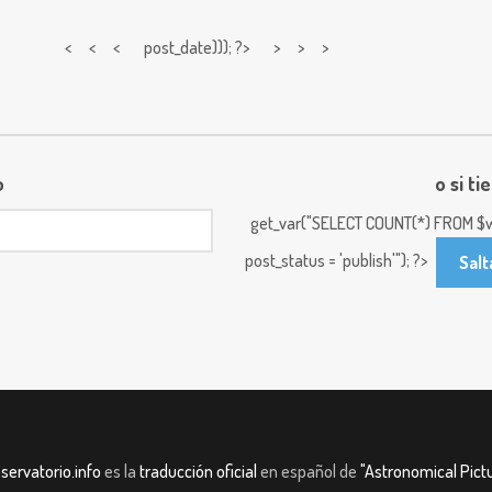
< < <
post_date))); ?> > > >
o
o si ti
get_var("SELECT COUNT(*) FROM $w
post_status = 'publish'"); ?>
Salt
servatorio.info
es la
traducción oficial
en español de
"Astronomical Pictu