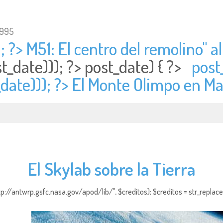
1995
; ?> M51: El centro del remolino" al
t_date))); ?>
post_date) { ?>
post
date))); ?> El Monte Olimpo en Ma
El Skylab sobre la Tierra
http://antwrp.gsfc.nasa.gov/apod/lib/", $creditos); $creditos = str_replace (