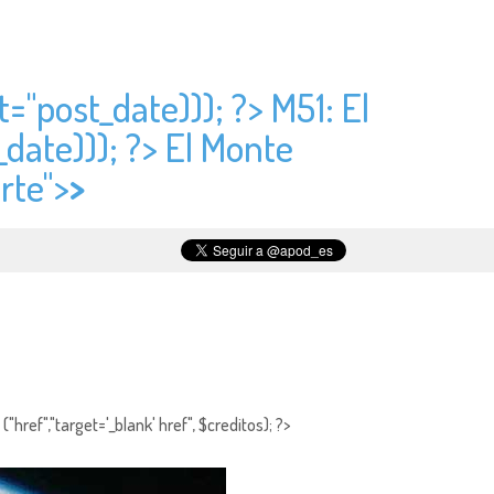
t="
post_date))); ?> M51: El
_date))); ?> El Monte
rte">
>
"href","target='_blank' href", $creditos); ?>