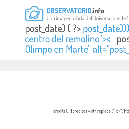
OBSERVATORIO
.info
Una imagen diaria del Universo desde 
post_date) { ?>
post_date)))
centro del remolino">
<
pos
Olimpo en Marte" alt="
post_
credits)); $creditos = str_replace ("lib/","