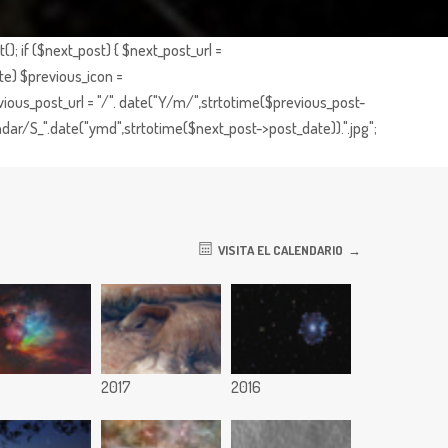
; if ($next_post) { $next_post_url =
te) $previous_icon =
ious_post_url = "/". date("Y/m/",strtotime($previous_post-
dar/S_".date("ymd",strtotime($next_post->post_date)).".jpg";
VISITA EL CALENDARIO
8
2017
2016