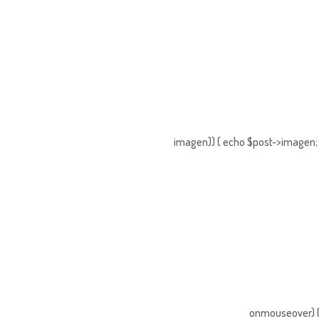
imagen)) { echo $post->imagen; }
onmouseover) { 