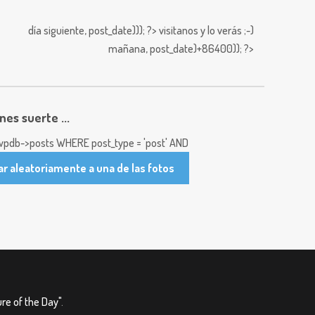
día siguiente,
post_date))); ?>
visitanos y lo verás ;-)
mañana,
post_date)+86400)); ?>
enes suerte ...
pdb->posts WHERE post_type = 'post' AND
ar aleatoriamente a una de las fotos
re of the Day"
.