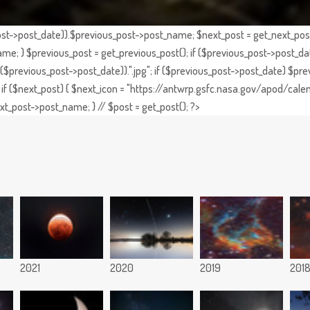
st->post_date)).$previous_post->post_name; $next_post = get_next_post()
e; } $previous_post = get_previous_post(); if ($previous_post->post_da
previous_post->post_date)).".jpg"; if ($previous_post->post_date) $prev
if ($next_post) { $next_icon = "https://antwrp.gsfc.nasa.gov/apod/calen
t_post->post_name; } // $post = get_post(); ?>
2021
2020
2019
201