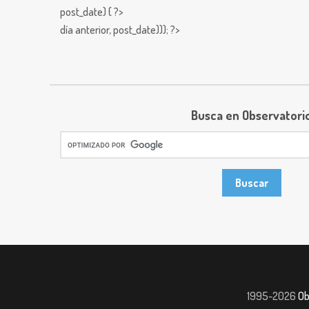
post_date) { ?>
día anterior,
post_date))); ?>
Busca en Observatori
1995-2026
Ob