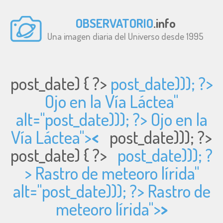
OBSERVATORIO
.info
Una imagen diaria del Universo desde 1995
post_date) { ?>
post_date))); ?>
Ojo en la Vía Láctea"
alt="
post_date))); ?> Ojo en la
Vía Láctea">
<
post_date))); ?>
post_date) { ?>
post_date))); ?
> Rastro de meteoro lírida"
alt="
post_date))); ?> Rastro de
meteoro lírida">
>