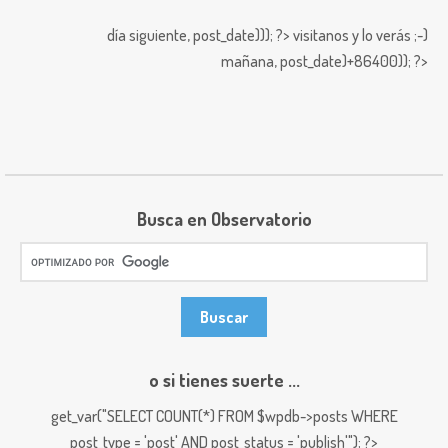
día siguiente,
post_date))); ?>
visitanos y lo verás ;-)
mañana,
post_date)+86400)); ?>
Busca en Observatorio
o si tienes suerte ...
get_var("SELECT COUNT(*) FROM $wpdb->posts WHERE
post_type = 'post' AND post_status = 'publish'"); ?>