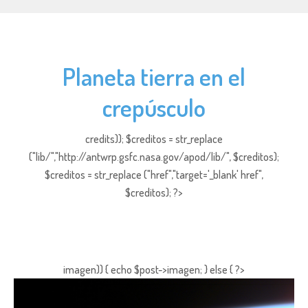
Planeta tierra en el
crepúsculo
credits)); $creditos = str_replace
("lib/","http://antwrp.gsfc.nasa.gov/apod/lib/", $creditos);
$creditos = str_replace ("href","target='_blank' href",
$creditos); ?>
imagen)) { echo $post->imagen; } else { ?>