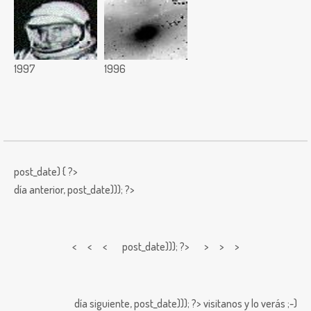
1997
1996
post_date) { ?>
día anterior,
post_date))); ?>
< < <
post_date))); ?> > > >
día siguiente,
post_date))); ?>
visitanos y lo verás ;-)