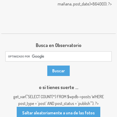
mañana,
post_date)+86400)); ?>
Busca en Observatorio
o si tienes suerte ...
get_var("SELECT COUNT(*) FROM $wpdb->posts WHERE
post_type = 'post' AND post_status = 'publish'"); ?>
Saltar aleatoriamente a una de las fotos