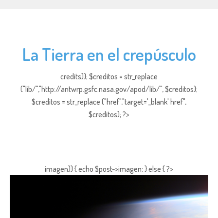
La Tierra en el crepúsculo
credits)); $creditos = str_replace
("lib/","http://antwrp.gsfc.nasa.gov/apod/lib/", $creditos);
$creditos = str_replace ("href","target='_blank' href",
$creditos); ?>
imagen)) { echo $post->imagen; } else { ?>