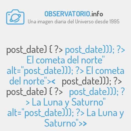
OBSERVATORIO
.info
Una imagen diaria del Universo desde 1995
post_date) { ?>
post_date))); ?>
El cometa del norte"
alt="
post_date))); ?> El cometa
del norte">
<
post_date))); ?>
post_date) { ?>
post_date))); ?
> La Luna y Saturno"
alt="
post_date))); ?> La Luna y
Saturno">
>