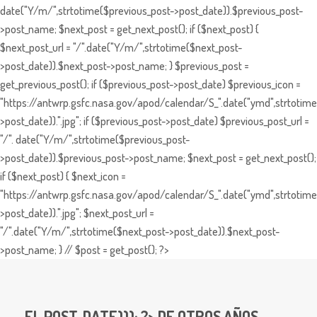
date("Y/m/",strtotime($previous_post->post_date)).$previous_post-
>post_name; $next_post = get_next_post(); if ($next_post) {
$next_post_url = "/".date("Y/m/",strtotime($next_post-
>post_date)).$next_post->post_name; } $previous_post =
get_previous_post(); if ($previous_post->post_date) $previous_icon =
"https://antwrp.gsfc.nasa.gov/apod/calendar/S_".date("ymd",strtotime
>post_date)).".jpg"; if ($previous_post->post_date) $previous_post_url =
"/". date("Y/m/",strtotime($previous_post-
>post_date)).$previous_post->post_name; $next_post = get_next_post();
if ($next_post) { $next_icon =
"https://antwrp.gsfc.nasa.gov/apod/calendar/S_".date("ymd",strtotime
>post_date)).".jpg"; $next_post_url =
"/".date("Y/m/",strtotime($next_post->post_date)).$next_post-
>post_name; } // $post = get_post(); ?>
EL
POST_DATE))); ?> DE OTROS AÑOS ...