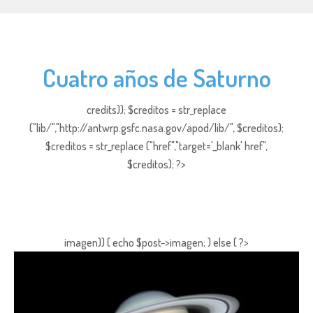
Cuatro años de Saturno
credits)); $creditos = str_replace
("lib/","http://antwrp.gsfc.nasa.gov/apod/lib/", $creditos);
$creditos = str_replace ("href","target='_blank' href",
$creditos); ?>
imagen)) { echo $post->imagen; } else { ?>