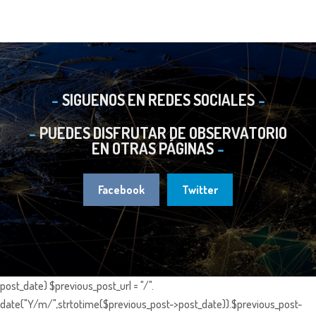
SIGUENOS EN REDES SOCIALES
PUEDES DISFRUTAR DE OBSERVATORIO
EN OTRAS PÁGINAS
Facebook
Twitter
post_date) $previous_post_url = "/".
date("Y/m/",strtotime($previous_post->post_date)).$previous_post-