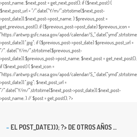
>post_name; $next_post = get_next_post(); if ($next_post) {
$next_post_url = "/".date("Y/m/",strtotime($next_post-
>post_date)).$next_post->post_name; } $previous_post =
get_previous_post(); if ($previous_post->post_date) $previous_icon =
"https://antwrp.gsfc.nasa.gov/apod/calendar/S_".date("ymd",strtotime
>post_date)).".jpg"; if ($previous_post->post_date) $previous_post_url =
"/". date("Y/m/",strtotime($previous_post-
>post_date)).$previous_post->post_name; $next_post = get_next_post();
if ($next_post) { $next_icon =
"https://antwrp.gsfc.nasa.gov/apod/calendar/S_".date("ymd",strtotime
>post_date)).".jpg"; $next_post_url =
"/".date("Y/m/",strtotime($next_post->post_date)).$next_post-
>post_name; } // $post = get_post(); ?>
EL
POST_DATE))); ?> DE OTROS AÑOS ...