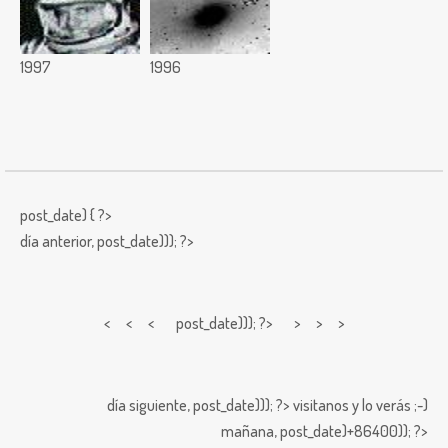
1997
1996
post_date) { ?>
día anterior,
post_date))); ?>
< < <
post_date))); ?> > > >
día siguiente,
post_date))); ?>
visitanos y lo verás ;-)
mañana,
post_date)+86400)); ?>