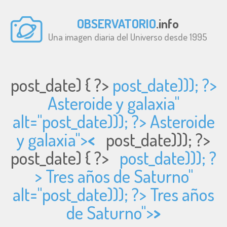
OBSERVATORIO
.info
Una imagen diaria del Universo desde 1995
post_date) { ?>
post_date))); ?>
Asteroide y galaxia"
alt="
post_date))); ?> Asteroide
y galaxia">
<
post_date))); ?>
post_date) { ?>
post_date))); ?
> Tres años de Saturno"
alt="
post_date))); ?> Tres años
de Saturno">
>