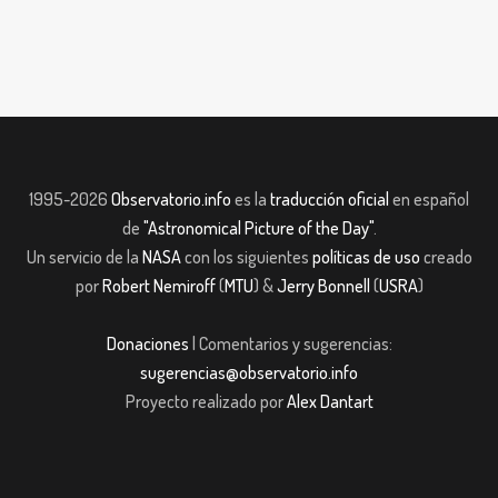
1995-2026
Observatorio.info
es la
traducción oficial
en español
de
"Astronomical Picture of the Day"
.
Un servicio de la
NASA
con los siguientes
políticas de uso
creado
por
Robert Nemiroff
(
MTU
) &
Jerry Bonnell
(
USRA
)
Donaciones
| Comentarios y sugerencias:
sugerencias@observatorio.info
Proyecto realizado por
Alex Dantart
t
Casibom