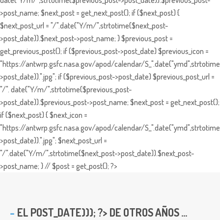
date("Y/m/",strtotime($previous_post->post_date)).$previous_post-
>post_name; $next_post = get_next_post(); if ($next_post) {
$next_post_url = "/".date("Y/m/",strtotime($next_post-
>post_date)).$next_post->post_name; } $previous_post =
get_previous_post(); if ($previous_post->post_date) $previous_icon =
"https://antwrp.gsfc.nasa.gov/apod/calendar/S_".date("ymd",strtotime
>post_date)).".jpg"; if ($previous_post->post_date) $previous_post_url =
"/". date("Y/m/",strtotime($previous_post-
>post_date)).$previous_post->post_name; $next_post = get_next_post();
if ($next_post) { $next_icon =
"https://antwrp.gsfc.nasa.gov/apod/calendar/S_".date("ymd",strtotime
>post_date)).".jpg"; $next_post_url =
"/".date("Y/m/",strtotime($next_post->post_date)).$next_post-
>post_name; } // $post = get_post(); ?>
EL
POST_DATE))); ?> DE OTROS AÑOS ...