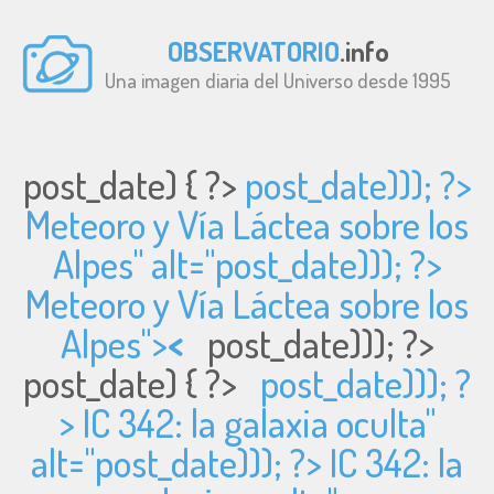
OBSERVATORIO
.info
Una imagen diaria del Universo desde 1995
post_date) { ?>
post_date))); ?>
Meteoro y Vía Láctea sobre los
Alpes" alt="
post_date))); ?>
Meteoro y Vía Láctea sobre los
Alpes">
<
post_date))); ?>
post_date) { ?>
post_date))); ?
> IC 342: la galaxia oculta"
alt="
post_date))); ?> IC 342: la