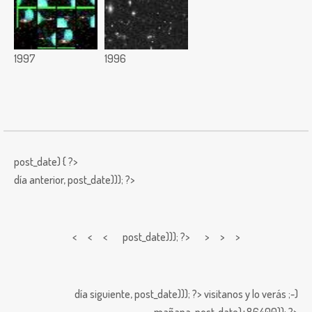
1997
1996
post_date) { ?>
día anterior,
post_date))); ?>
< < <
post_date))); ?> > > >
día siguiente,
post_date))); ?>
visitanos y lo verás ;-)