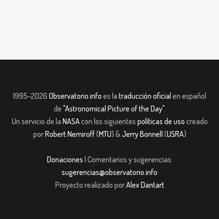
1995-2026
Observatorio.info
es la
traducción oficial
en español
de
"Astronomical Picture of the Day"
.
Un servicio de la
NASA
con los siguientes
políticas de uso
creado
por
Robert Nemiroff
(
MTU
) &
Jerry Bonnell
(
USRA
)
Donaciones
| Comentarios y sugerencias:
sugerencias@observatorio.info
Proyecto realizado por
Alex Dantart
asibom giriş
casibom giriş
Jojobet
casibom giriş