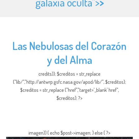
galaxia oculta">
>
Las Nebulosas del Corazón
y del Alma
credits)); $creditos = str_replace
("lib/","http://antwrp.gsfc.nasa.gov/apod/lib/", $creditos);
$creditos = str_replace ("href","target='_blank' href",
$creditos); ?>
imagen)) { echo $post->imagen; } else { ?>