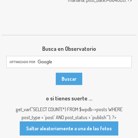
mañana,
post_date)+86400)); ?>
Busca en Observatorio
o si tienes suerte ...
get_var("SELECT COUNT(*) FROM $wpdb->posts WHERE
post_type = 'post' AND post_status = 'publish'"); ?>
Saltar aleatoriamente a una de las fotos