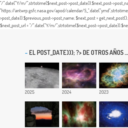
"/".date("Y/m/",strtotime($next_post->post_date)).$next_post->post_nam
"https://antwrp.gsfc.nasa.gov/apod/calendar/S_".date("ymd",strtotime($
>post_date)).$previous_post->post_name; $next_post = get_next_post(); 
$next_post_url = "/".date("Y/m/",strtotime($next_post->post_date)).$nex
EL
POST_DATE))); ?> DE OTROS AÑOS ...
2025
2024
2023