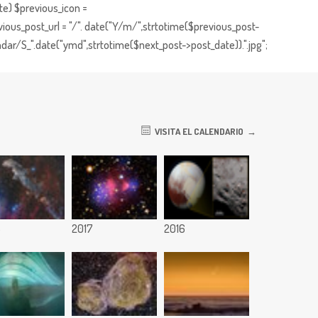
te) $previous_icon =
ious_post_url = "/". date("Y/m/",strtotime($previous_post-
dar/S_".date("ymd",strtotime($next_post->post_date)).".jpg";
VISITA EL CALENDARIO
8
2017
2016