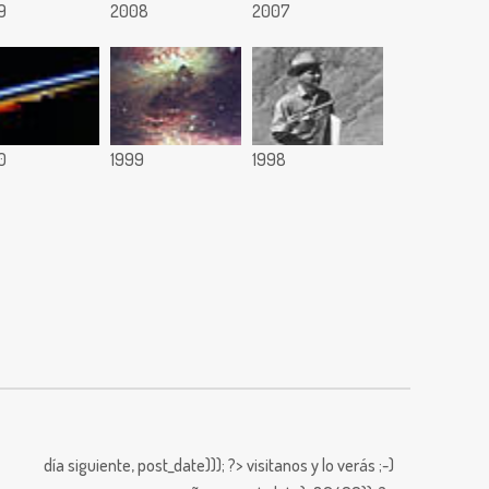
9
2008
2007
0
1999
1998
día siguiente,
post_date))); ?>
visitanos y lo verás ;-)