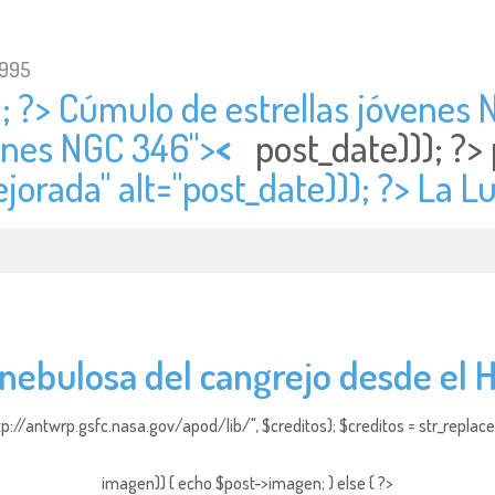
1995
; ?> Cúmulo de estrellas jóvenes 
venes NGC 346">
<
post_date))); ?>
jorada" alt="
post_date))); ?> La 
a nebulosa del cangrejo desde el 
http://antwrp.gsfc.nasa.gov/apod/lib/", $creditos); $creditos = str_replace (
imagen)) { echo $post->imagen; } else { ?>