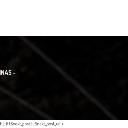
INAS
; if ($next_post) { $next_post_url =