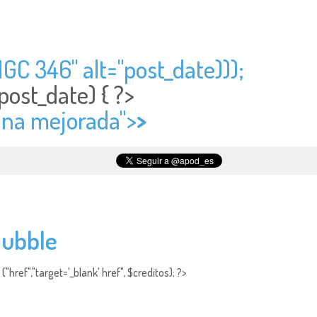
NGC 346" alt="
post_date)));
post_date) { ?>
Luna mejorada">
>
Hubble
"href","target='_blank' href", $creditos); ?>