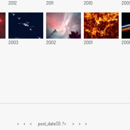
2012
2011
2010
200
2003
2002
2001
200
< < <
post_date))); ?> > > >