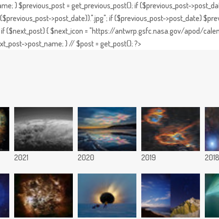
e; } $previous_post = get_previous_post(); if ($previous_post->post_da
previous_post->post_date)).".jpg"; if ($previous_post->post_date) $prev
if ($next_post) { $next_icon = "https://antwrp.gsfc.nasa.gov/apod/calen
t_post->post_name; } // $post = get_post(); ?>
2021
2020
2019
201