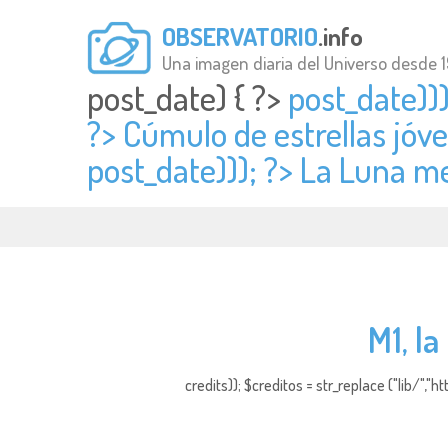
OBSERVATORIO
.info
Una imagen diaria del Universo desde 
post_date) { ?>
post_date)))
?> Cúmulo de estrellas jó
post_date))); ?> La Luna me
M1, l
credits)); $creditos = str_replace ("lib/","