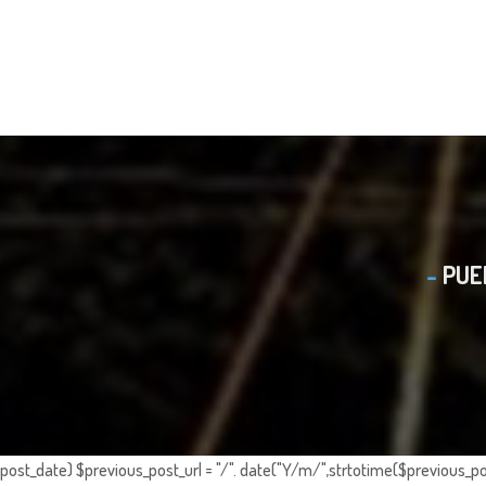
PUE
post_date) $previous_post_url = "/". date("Y/m/",strtotime($previous_po