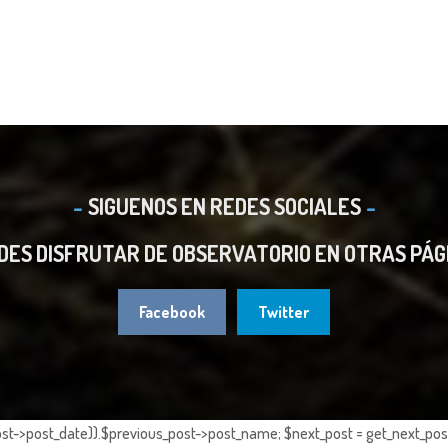
SIGUENOS EN REDES SOCIALES
DES DISFRUTAR DE OBSERVATORIO EN OTRAS PÁG
Facebook
Twitter
st->post_date)).$previous_post->post_name; $next_post = get_next_post()