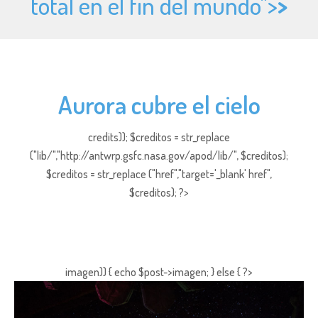
total en el fin del mundo">
>
Aurora cubre el cielo
credits)); $creditos = str_replace
("lib/","http://antwrp.gsfc.nasa.gov/apod/lib/", $creditos);
$creditos = str_replace ("href","target='_blank' href",
$creditos); ?>
imagen)) { echo $post->imagen; } else { ?>