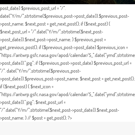
post_date) $previous_post_url = "/".
date("Y/m/",strtotime($previous_post->post_date)).$previous_post-
>post_name; $next_post = get_next_post(); if ($next_post) {
$next_post_url = "/".date("Y/m/",strtotime($next_post-
>post_date)).$next_post->post_name; } $previous_post =
get_previous_post(); if ($previous_post->post_date) $previous_icon =
"https://antwrp.gsfc.nasa.gov/apod/calendar/S_".date("ymd",strtotime
>post_date)).".jpg"; if ($previous_post->post_date) $previous_post_url =
"/". date("Y/m/",strtotime($previous_post-
>post_date)).$previous_post->post_name; $next_post = get_next_post();
if ($next_post) { $next_icon =
"https://antwrp.gsfc.nasa.gov/apod/calendar/S_".date("ymd",strtotime
>post_date)).".jpg"; $next_post_url =
"/".date("Y/m/",strtotime($next_post->post_date)).$next_post-
>post_name; } // $post = get_post(); ?>