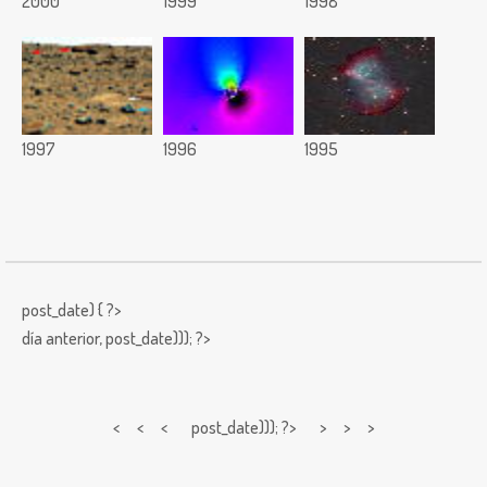
2000
1999
1998
1997
1996
1995
post_date) { ?>
día anterior,
post_date))); ?>
< < <
post_date))); ?> > > >