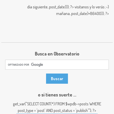
día siguiente,
post_date))); ?>
visitanos y lo verás ;-)
mañana,
post_date)+86400)); ?>
Busca en Observatorio
o si tienes suerte ...
get_var("SELECT COUNT(*) FROM $wpdb->posts WHERE
post_type = 'post' AND post_status = 'publish'"); ?>