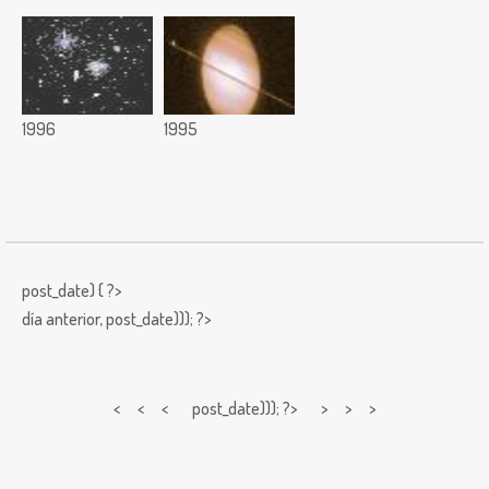
1996
1995
post_date) { ?>
día anterior,
post_date))); ?>
< < <
post_date))); ?> > > >