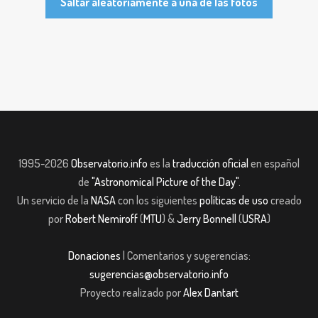
Saltar aleatoriamente a una de las fotos
1995-2026
Observatorio.info
es la
traducción oficial
en español
de
"Astronomical Picture of the Day"
.
Un servicio de la
NASA
con los siguientes
políticas de uso
creado
por
Robert Nemiroff
(
MTU
) &
Jerry Bonnell
(
USRA
)
Donaciones
| Comentarios y sugerencias:
sugerencias@observatorio.info
Proyecto realizado por
Alex Dantart