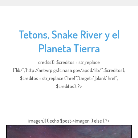
Tetons, Snake River y el
Planeta Tierra
credits)); $creditos = str_replace
("lib/","http://antwrp.gsfc.nasa.gov/apod/lib/", $creditos);
$creditos = str_replace ("href","target='_blank' href",
$creditos); ?>
imagen)) { echo $post->imagen; } else { ?>