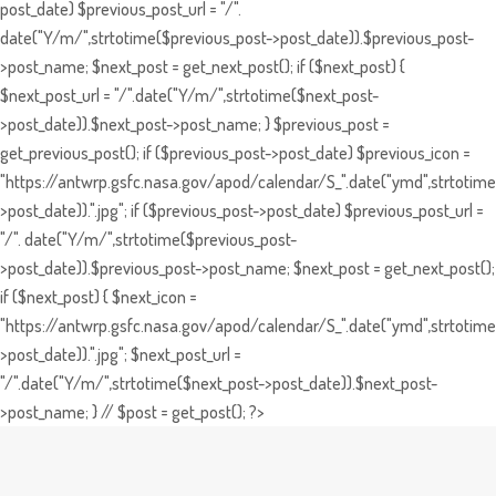
post_date) $previous_post_url = "/".
date("Y/m/",strtotime($previous_post->post_date)).$previous_post-
>post_name; $next_post = get_next_post(); if ($next_post) {
$next_post_url = "/".date("Y/m/",strtotime($next_post-
>post_date)).$next_post->post_name; } $previous_post =
get_previous_post(); if ($previous_post->post_date) $previous_icon =
"https://antwrp.gsfc.nasa.gov/apod/calendar/S_".date("ymd",strtotime
>post_date)).".jpg"; if ($previous_post->post_date) $previous_post_url =
"/". date("Y/m/",strtotime($previous_post-
>post_date)).$previous_post->post_name; $next_post = get_next_post();
if ($next_post) { $next_icon =
"https://antwrp.gsfc.nasa.gov/apod/calendar/S_".date("ymd",strtotime
>post_date)).".jpg"; $next_post_url =
"/".date("Y/m/",strtotime($next_post->post_date)).$next_post-
>post_name; } // $post = get_post(); ?>