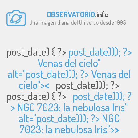
OBSERVATORIO
.info
Una imagen diaria del Universo desde 1995
post_date) { ?>
post_date))); ?>
Venas del cielo"
alt="
post_date))); ?> Venas del
cielo">
<
post_date))); ?>
post_date) { ?>
post_date))); ?
> NGC 7023: la nebulosa Iris"
alt="
post_date))); ?> NGC
7023: la nebulosa Iris">
>