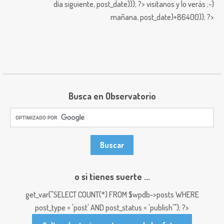
día siguiente,
post_date))); ?>
visitanos y lo verás ;-)
mañana,
post_date)+86400)); ?>
Busca en Observatorio
o si tienes suerte ...
get_var("SELECT COUNT(*) FROM $wpdb->posts WHERE
post_type = 'post' AND post_status = 'publish'"); ?>