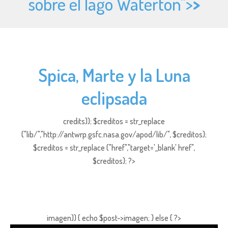
sobre el lago Waterton">
>
Spica, Marte y la Luna
eclipsada
credits)); $creditos = str_replace
("lib/","http://antwrp.gsfc.nasa.gov/apod/lib/", $creditos);
$creditos = str_replace ("href","target='_blank' href",
$creditos); ?>
imagen)) { echo $post->imagen; } else { ?>