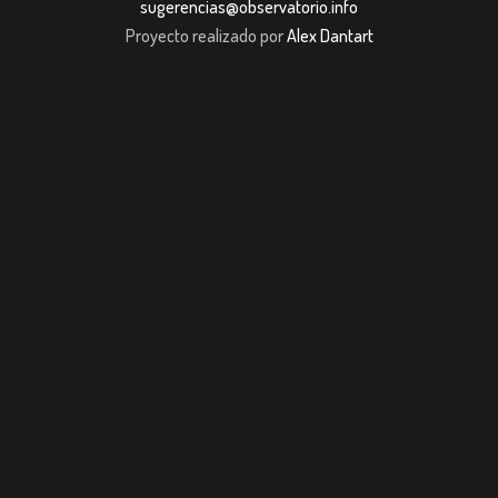
sugerencias@observatorio.info
Proyecto realizado por
Alex Dantart
m giriş
casibom giriş
Jojobet
casibom giriş