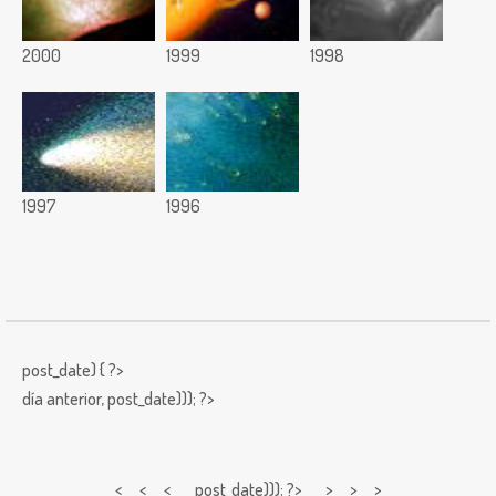
2000
1999
1998
1997
1996
post_date) { ?>
día anterior,
post_date))); ?>
< < <
post_date))); ?> > > >