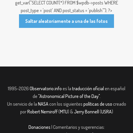
get_var("SELECT COUNT(*) FROM $wpdb->posts WHERE
post_type = 'post' AND post_status = 'publish'"); ?>
Saltar aleatoriamente a una de las fotos
1995-2026
Observatorio.info
es la
traducción oficial
en español
de
"Astronomical Picture of the Day"
.
Un servicio de la
NASA
con los siguientes
políticas de uso
creado
por
Robert Nemiroff
(
MTU
) &
Jerry Bonnell
(
USRA
)
Donaciones
| Comentarios y sugerencias: