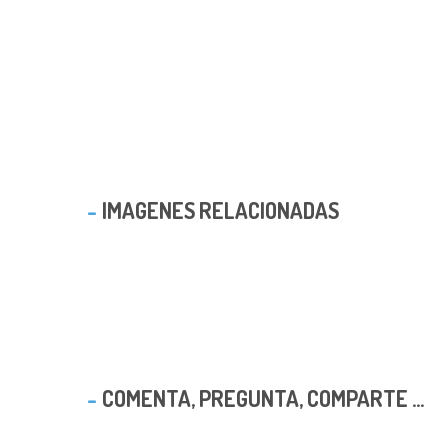
IMAGENES RELACIONADAS
COMENTA, PREGUNTA, COMPARTE ...