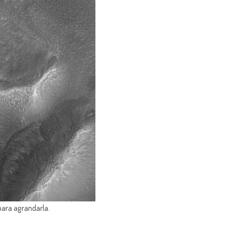
para agrandarla.