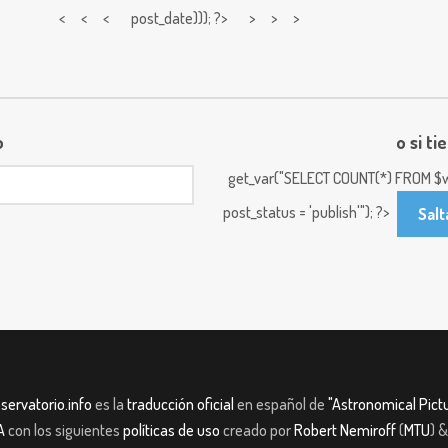
< < <
post_date))); ?> > > >
o
o si ti
get_var("SELECT COUNT(*) FROM $w
post_status = 'publish'"); ?>
Salt
servatorio.info
es la
traducción oficial
en español de
"Astronomical Pictu
A
con los siguientes
políticas de uso
creado por
Robert Nemiroff
(
MTU
) 