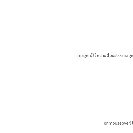
imagen)) { echo $post->imagen
onmouseover) { 