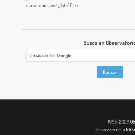
día anterior,
post_date))); ?>
Busca en Observatori
1995-2026
Ob
Un servicio de la
NAS