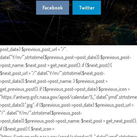
Facebook
Twitter
post_date) $previous_post_url = "/".
date("Y/m/",strtotime($previous_post->post_date)).$previous_post-
>post_name; $next_post = get_next_post(); if ($next_post) {
$next_post_url = "/".date("Y/m/",strtotime($next_post-
>post_date)).$next_post->post_name; } $previous_post =
get_previous_post(); if ($previous_post->post_date) $previous_icon =
"https://antwrp.gsfc.nasa.gov/apod/calendar/S_".date("ymd",strtotime
>post_date)).".jpg"; if ($previous_post->post_date) $previous_post_url =
"/". date("Y/m/",strtotime($previous_post-
>post_date)).$previous_post->post_name; $next_post = get_next_post();
if ($next_post) { $next_icon =
"https://antwrp.gsfc.nasa.gov/apod/calendar/S_".date("ymd",strtotime