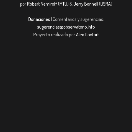
por
Robert Nemiroff
(
MTU
) &
Jerry Bonnell
(
USRA
)
Donaciones
| Comentarios y sugerencias:
sugerencias@observatorio.info
Proyecto realizado por
Alex Dantart
riş
Jojobet
casibom giriş
Jojobet