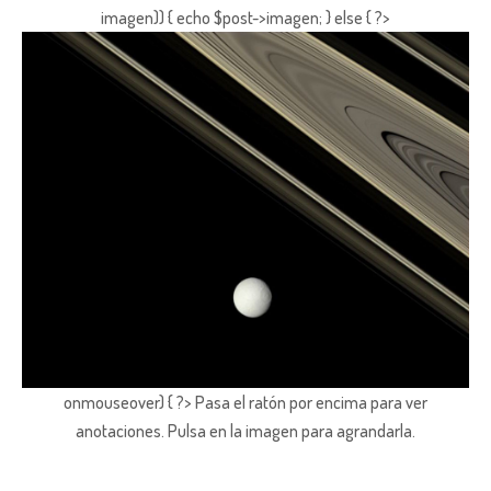
imagen)) { echo $post->imagen; } else { ?>
onmouseover) { ?> Pasa el ratón por encima para ver
anotaciones.
Pulsa en la imagen para agrandarla.