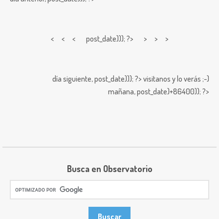
< < <
post_date))); ?> > > >
día siguiente,
post_date))); ?>
visitanos y lo verás ;-)
mañana,
post_date)+86400)); ?>
Busca en Observatorio