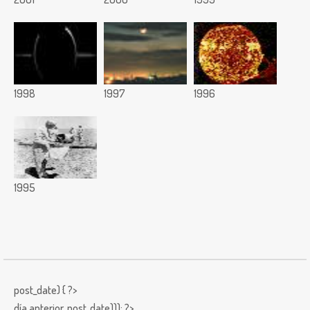
1998
1997
1996
1995
post_date) { ?>
día anterior,
post_date))); ?>