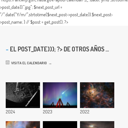
>post_date)).".jpg"; $next_post_url =
"/".date("Y/m/",strtotime($next_post->post_date)).$next_post-
>post_name; } // $post = get_post(); ?>
EL
POST_DATE))); ?> DE OTROS AÑOS ...
VISITA EL CALENDARIO
2024
2023
2022