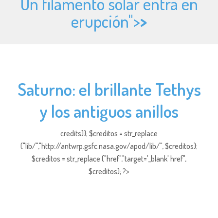
Un filamento solar entra en
erupción">
>
Saturno: el brillante Tethys
y los antiguos anillos
credits)); $creditos = str_replace
("lib/","http://antwrp.gsfc.nasa.gov/apod/lib/", $creditos);
$creditos = str_replace ("href","target='_blank' href",
$creditos); ?>