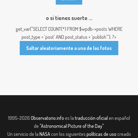
o si tienes suerte ...
get_var("SELECT COUNT(*) FROM $wpdb->posts WHERE
post_type = 'post' AND post_status = 'publish'"); ?>
Saltar aleatoriamente a una de las fotos
1995-2026
Observatorio.info
es la
traducción oficial
en español
de
"Astronomical Picture of the Day"
.
Un servicio de la
NASA
con los siguientes
políticas de uso
creado