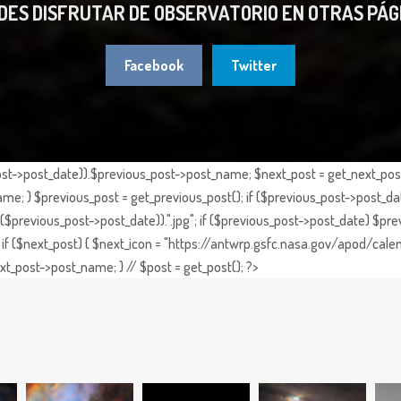
DES DISFRUTAR DE OBSERVATORIO EN OTRAS PÁG
Facebook
Twitter
st->post_date)).$previous_post->post_name; $next_post = get_next_post()
e; } $previous_post = get_previous_post(); if ($previous_post->post_da
previous_post->post_date)).".jpg"; if ($previous_post->post_date) $prev
if ($next_post) { $next_icon = "https://antwrp.gsfc.nasa.gov/apod/calen
t_post->post_name; } // $post = get_post(); ?>