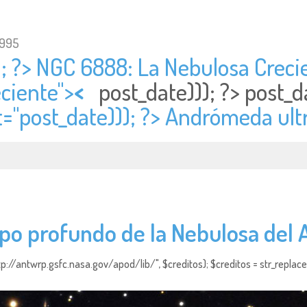
1995
; ?> NGC 6888: La Nebulosa Crecie
ciente">
<
post_date))); ?>
post_d
t="
post_date))); ?> Andrómeda ultr
o profundo de la Nebulosa del A
http://antwrp.gsfc.nasa.gov/apod/lib/", $creditos); $creditos = str_replace (