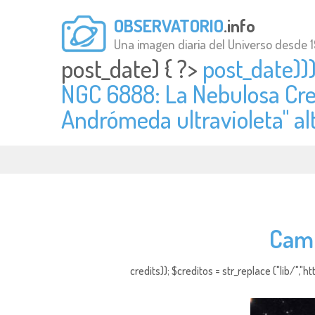
OBSERVATORIO
.info
Una imagen diaria del Universo desde 
post_date) { ?>
post_date)))
NGC 6888: La Nebulosa Cre
Andrómeda ultravioleta" al
Camp
credits)); $creditos = str_replace ("lib/","