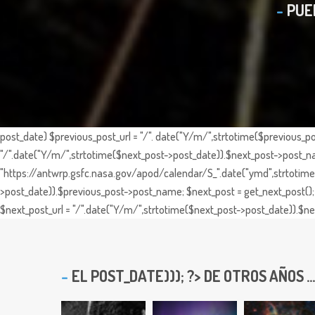
PUE
post_date) $previous_post_url = "/". date("Y/m/",strtotime($previous_po
"/".date("Y/m/",strtotime($next_post->post_date)).$next_post->post_nam
"https://antwrp.gsfc.nasa.gov/apod/calendar/S_".date("ymd",strtotime($
>post_date)).$previous_post->post_name; $next_post = get_next_post(); 
$next_post_url = "/".date("Y/m/",strtotime($next_post->post_date)).$nex
EL
POST_DATE))); ?> DE OTROS AÑOS ...