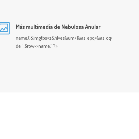
Más multimedia de Nebulosa Anular
name).'&imgtbs=z&hl=es&um=1&as_epq=&as_oq=&as_eq=&imgty
de ' .$row->name.'' ?>