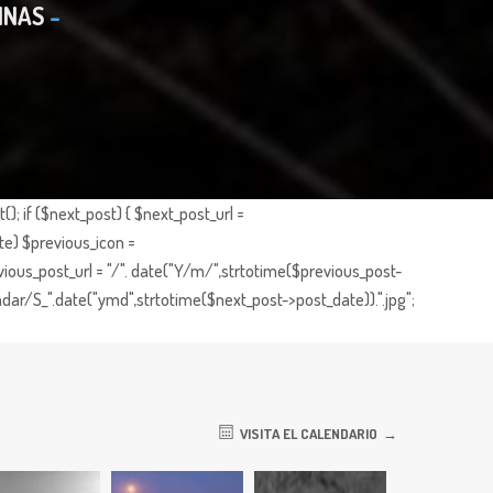
INAS
; if ($next_post) { $next_post_url =
te) $previous_icon =
ious_post_url = "/". date("Y/m/",strtotime($previous_post-
dar/S_".date("ymd",strtotime($next_post->post_date)).".jpg";
VISITA EL CALENDARIO