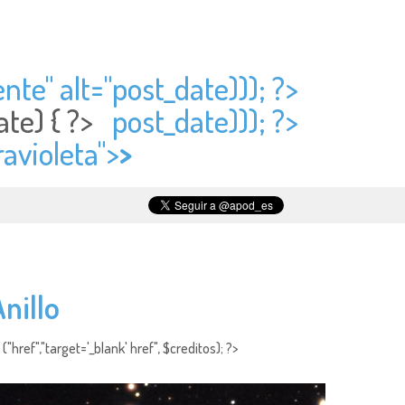
nte" alt="
post_date))); ?>
ate) { ?>
post_date))); ?>
avioleta">
>
nillo
"href","target='_blank' href", $creditos); ?>