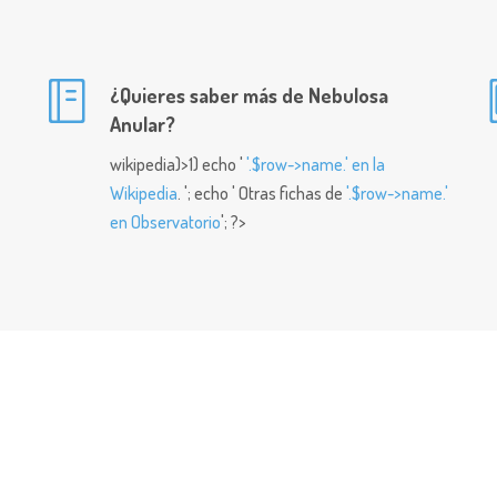
¿Quieres saber más de Nebulosa
Anular?
wikipedia)>1) echo '
'.$row->name.' en la
Wikipedia
. '; echo ' Otras fichas de
'.$row->name.'
en Observatorio
'; ?>