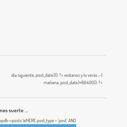
día siguiente,
post_date))); ?>
visitanos y lo verás ;-)
mañana,
post_date)+86400)); ?>
enes suerte ...
pdb->posts WHERE post_type = 'post' AND