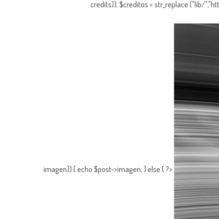
credits)); $creditos = str_replace ("lib/","
imagen)) { echo $post->imagen; } else { ?>