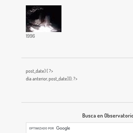
1996
post_date) { ?>
día anterior,
post_date))); ?>
Busca en Observatori