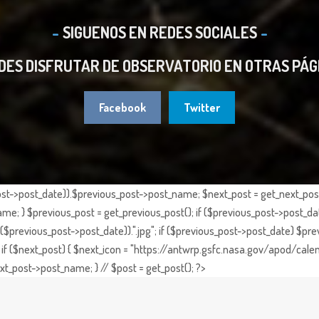
SIGUENOS EN REDES SOCIALES
DES DISFRUTAR DE OBSERVATORIO EN OTRAS PÁG
Facebook
Twitter
st->post_date)).$previous_post->post_name; $next_post = get_next_post()
e; } $previous_post = get_previous_post(); if ($previous_post->post_da
previous_post->post_date)).".jpg"; if ($previous_post->post_date) $prev
if ($next_post) { $next_icon = "https://antwrp.gsfc.nasa.gov/apod/calen
t_post->post_name; } // $post = get_post(); ?>