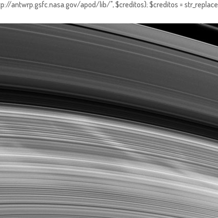
http://antwrp.gsfc.nasa.gov/apod/lib/", $creditos); $creditos = str_replace (