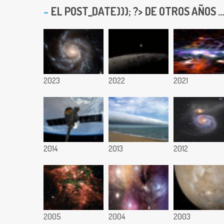
EL
POST_DATE))); ?> DE OTROS AÑOS ...
2023
2022
2021
2014
2013
2012
2005
2004
2003