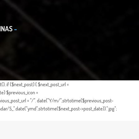
INAS
; if ($next_post) { $next_post_url =
te) $previous_icon =
ious_post_url = "/". date("Y/m/",strtotime($previous_post-
dar/S_".date("ymd",strtotime($next_post->post_date)).".jpg";