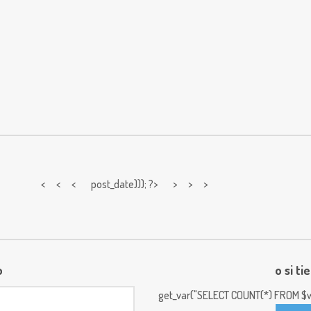
< < <
post_date))); ?> > > >
o
o si ti
get_var("SELECT COUNT(*) FROM $w