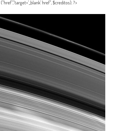
"href","target='_blank' href", $creditos); ?>