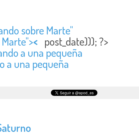
lando sobre Marte"
e Marte">
<
post_date))); ?>
itando a una pequeña
ndo a una pequeña
 Saturno