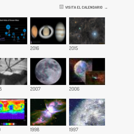
VISITA EL CALENDARIO
7
2016
2015
8
2007
2006
9
1998
1997