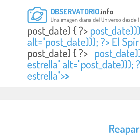
OBSERVATORIO
.info
Una imagen diaria del Universo desde 
post_date) { ?>
post_date)))
alt="
post_date))); ?> El Sp
post_date) { ?>
post_date)
estrella" alt="
post_date)));
estrella">
>
Reapare