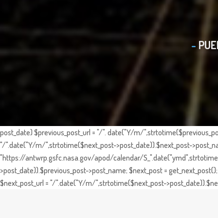
PUE
post_date) $previous_post_url = "/". date("Y/m/",strtotime($previous_po
"/".date("Y/m/",strtotime($next_post->post_date)).$next_post->post_nam
"https://antwrp.gsfc.nasa.gov/apod/calendar/S_".date("ymd",strtotime($
>post_date)).$previous_post->post_name; $next_post = get_next_post(); 
$next_post_url = "/".date("Y/m/",strtotime($next_post->post_date)).$nex