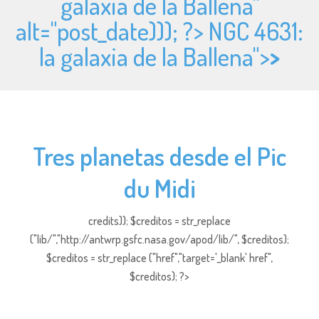
galaxia de la Ballena"
alt="
post_date))); ?> NGC 4631:
la galaxia de la Ballena">
>
Tres planetas desde el Pic
du Midi
credits)); $creditos = str_replace
("lib/","http://antwrp.gsfc.nasa.gov/apod/lib/", $creditos);
$creditos = str_replace ("href","target='_blank' href",
$creditos); ?>