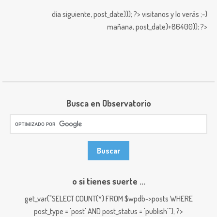
día siguiente,
post_date))); ?>
visitanos y lo verás ;-)
mañana,
post_date)+86400)); ?>
Busca en Observatorio
o si tienes suerte ...
get_var("SELECT COUNT(*) FROM $wpdb->posts WHERE
post_type = 'post' AND post_status = 'publish'"); ?>