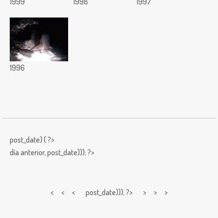
1999
1998
1997
1996
post_date) { ?>
día anterior,
post_date))); ?>
< < <
post_date))); ?> > > >