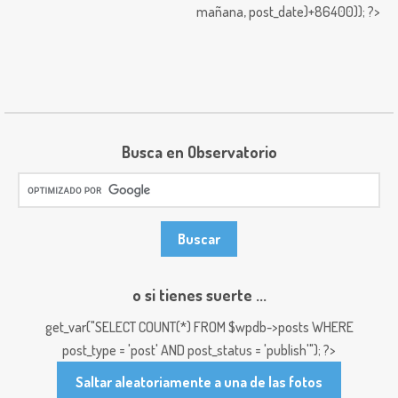
mañana,
post_date)+86400)); ?>
Busca en Observatorio
o si tienes suerte ...
get_var("SELECT COUNT(*) FROM $wpdb->posts WHERE
post_type = 'post' AND post_status = 'publish'"); ?>
Saltar aleatoriamente a una de las fotos