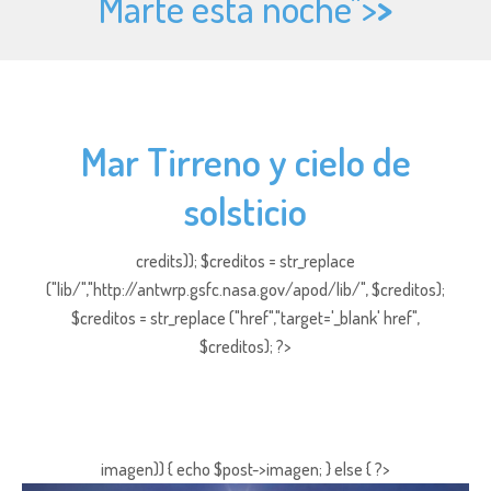
Marte esta noche">
>
Mar Tirreno y cielo de
solsticio
credits)); $creditos = str_replace
("lib/","http://antwrp.gsfc.nasa.gov/apod/lib/", $creditos);
$creditos = str_replace ("href","target='_blank' href",
$creditos); ?>
imagen)) { echo $post->imagen; } else { ?>