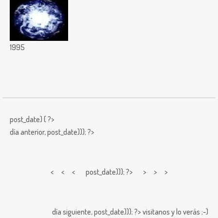
1995
post_date) { ?>
día anterior,
post_date))); ?>
< < <
post_date))); ?> > > >
día siguiente,
post_date))); ?>
visitanos y lo verás ;-)