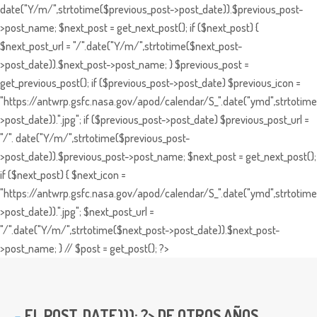
date("Y/m/",strtotime($previous_post->post_date)).$previous_post-
>post_name; $next_post = get_next_post(); if ($next_post) {
$next_post_url = "/".date("Y/m/",strtotime($next_post-
>post_date)).$next_post->post_name; } $previous_post =
get_previous_post(); if ($previous_post->post_date) $previous_icon =
"https://antwrp.gsfc.nasa.gov/apod/calendar/S_".date("ymd",strtotime
>post_date)).".jpg"; if ($previous_post->post_date) $previous_post_url =
"/". date("Y/m/",strtotime($previous_post-
>post_date)).$previous_post->post_name; $next_post = get_next_post();
if ($next_post) { $next_icon =
"https://antwrp.gsfc.nasa.gov/apod/calendar/S_".date("ymd",strtotime
>post_date)).".jpg"; $next_post_url =
"/".date("Y/m/",strtotime($next_post->post_date)).$next_post-
>post_name; } // $post = get_post(); ?>
EL
POST_DATE))); ?> DE OTROS AÑOS ...