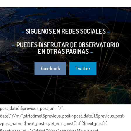
SIGUENOS EN REDES SOCIALES
PUEDES DISFRUTAR DE OBSERVATORIO
EN OTRAS PÁGINAS
Facebook
Twitter
post_date) $previous_post_url = "/".
date("Y/m/",strtotime($previous_post->post_date)).$previous_post-
>post_name; $next_post = get_next_post(); if ($next_post) {
$next_post_url = "/".date("Y/m/",strtotime($next_post-