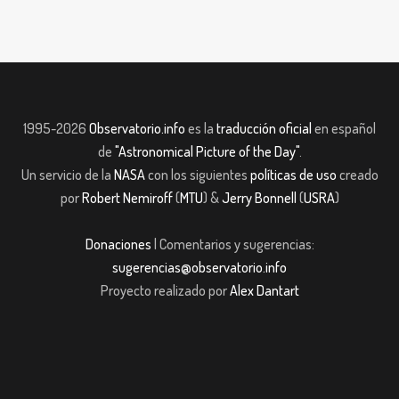
1995-2026
Observatorio.info
es la
traducción oficial
en español
de
"Astronomical Picture of the Day"
.
Un servicio de la
NASA
con los siguientes
políticas de uso
creado
por
Robert Nemiroff
(
MTU
) &
Jerry Bonnell
(
USRA
)
Donaciones
| Comentarios y sugerencias:
sugerencias@observatorio.info
Proyecto realizado por
Alex Dantart
 giriş
casibom giriş
Jojobet
casibom giriş