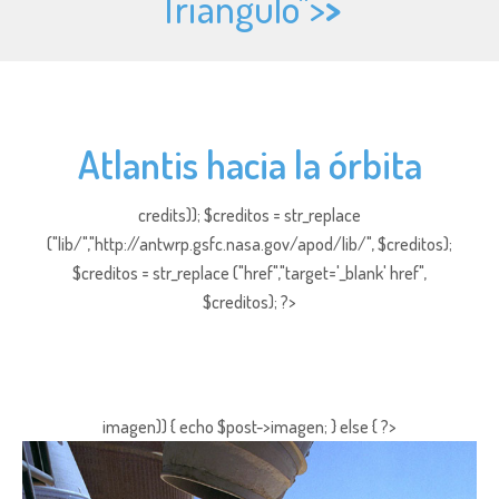
Triángulo">
>
Atlantis hacia la órbita
credits)); $creditos = str_replace
("lib/","http://antwrp.gsfc.nasa.gov/apod/lib/", $creditos);
$creditos = str_replace ("href","target='_blank' href",
$creditos); ?>
imagen)) { echo $post->imagen; } else { ?>