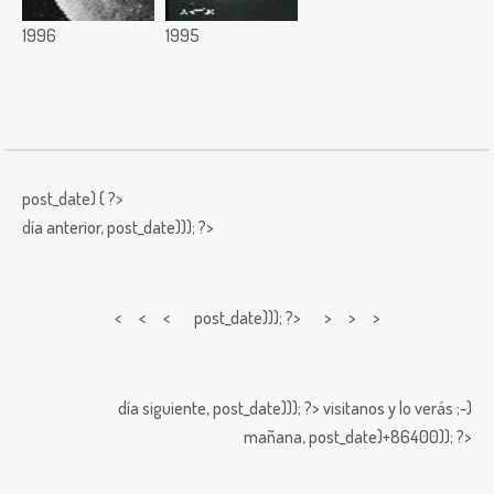
1996
1995
post_date) { ?>
día anterior,
post_date))); ?>
< < <
post_date))); ?> > > >
día siguiente,
post_date))); ?>
visitanos y lo verás ;-)
mañana,
post_date)+86400)); ?>