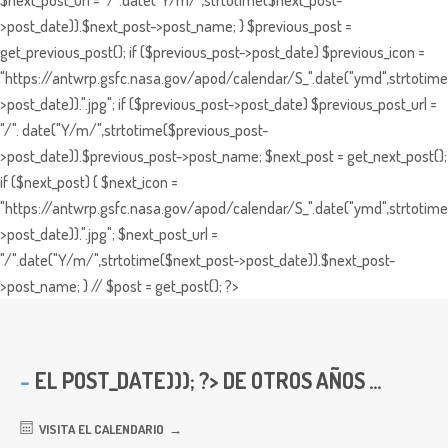
>post_date)).$next_post->post_name; } $previous_post =
get_previous_post(); if ($previous_post->post_date) $previous_icon =
"https://antwrp.gsfc.nasa.gov/apod/calendar/S_".date("ymd",strtotime
>post_date)).".jpg"; if ($previous_post->post_date) $previous_post_url =
"/". date("Y/m/",strtotime($previous_post-
>post_date)).$previous_post->post_name; $next_post = get_next_post();
if ($next_post) { $next_icon =
"https://antwrp.gsfc.nasa.gov/apod/calendar/S_".date("ymd",strtotime
>post_date)).".jpg"; $next_post_url =
"/".date("Y/m/",strtotime($next_post->post_date)).$next_post-
>post_name; } // $post = get_post(); ?>
EL
POST_DATE))); ?> DE OTROS AÑOS ...
VISITA EL CALENDARIO