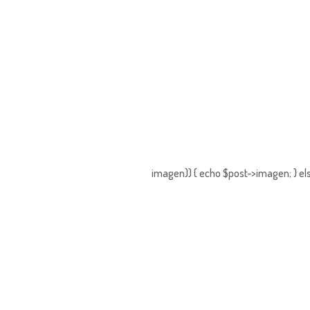
imagen)) { echo $post->imagen; } els