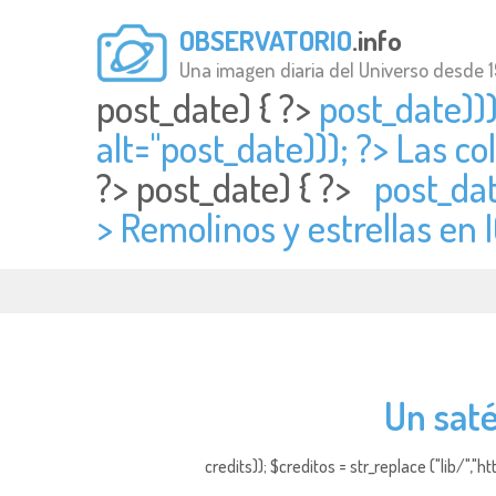
OBSERVATORIO
.info
Una imagen diaria del Universo desde 
post_date) { ?>
post_date)))
alt="
post_date))); ?> Las c
?>
post_date) { ?>
post_dat
> Remolinos y estrellas en 
Un saté
credits)); $creditos = str_replace ("lib/","