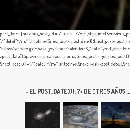
post_date) $previous_post_url = "/". date("Y/m/",strtotime($previous_po
"/".date("Y/m/",strtotime($next_post->post_date)).$next_post->post_nam
"https://antwrp.gsfc.nasa.gov/apod/calendar/S_".date("ymd",strtotime($
>post_date)).$previous_post->post_name; $next_post = get_next_post(); 
$next_post_url = "/".date("Y/m/",strtotime($next_post->post_date)).$nex
EL
POST_DATE))); ?> DE OTROS AÑOS ...