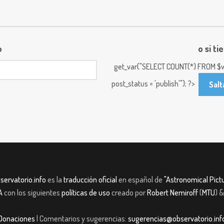
o
o si ti
get_var("SELECT COUNT(*) FROM $w
post_status = 'publish'"); ?>
Salt
servatorio.info
es la
traducción oficial
en español de
"Astronomical Pictu
A
con los siguientes
políticas de uso
creado por
Robert Nemiroff
(
MTU
) 
Donaciones
| Comentarios y sugerencias:
sugerencias@observatorio.inf