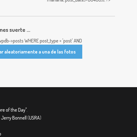
enes suerte ...
pdb->posts WHERE post_type = 'post' AND
ar aleatoriamente a una de las fotos
re of the Day"
.
&
Jerry Bonnell
(
USRA
)
o