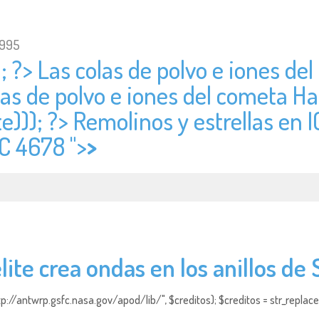
1995
; ?> Las colas de polvo e iones de
olas de polvo e iones del cometa H
e))); ?> Remolinos y estrellas en I
IC 4678 ">
>
lite crea ondas en los anillos de
http://antwrp.gsfc.nasa.gov/apod/lib/", $creditos); $creditos = str_replace (