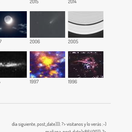
6
2015
2014
7
2006
2005
8
1997
1996
día siguiente,
post_date))); ?>
visitanos y lo verás ;-)
mañana,
post_date)+86400)); ?>