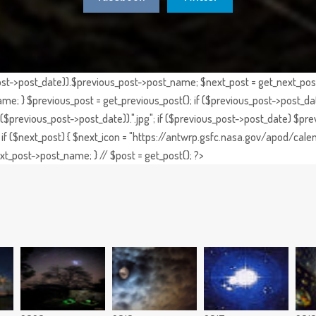
st->post_date)).$previous_post->post_name; $next_post = get_next_post()
e; } $previous_post = get_previous_post(); if ($previous_post->post_da
previous_post->post_date)).".jpg"; if ($previous_post->post_date) $prev
if ($next_post) { $next_icon = "https://antwrp.gsfc.nasa.gov/apod/calen
t_post->post_name; } // $post = get_post(); ?>