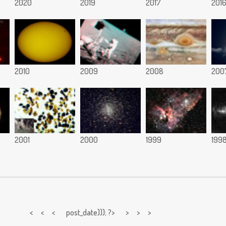
2020
2019
2017
201
2010
2009
2008
200
2001
2000
1999
199
< < <
post_date))); ?> > > >