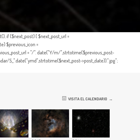
; if ($next_post) { $next_post_url =
te) $previous_icon =
ious_post_url = "/". date("Y/m/",strtotime($previous_post-
dar/S_".date("ymd",strtotime($next_post->post_date)).".jpg";
VISITA EL CALENDARIO