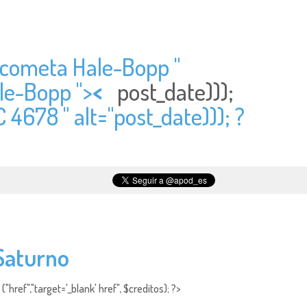
l cometa Hale-Bopp "
ale-Bopp ">
<
post_date)));
C 4678 " alt="
post_date))); ?
 Saturno
"href","target='_blank' href", $creditos); ?>