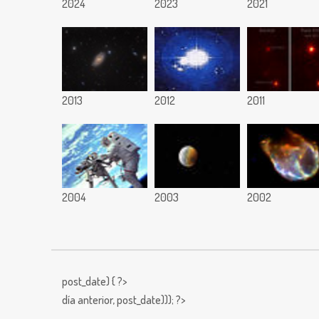
2024
2023
2021
2013
2012
2011
2004
2003
2002
post_date) { ?>
día anterior,
post_date))); ?>