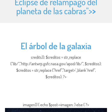
Eclipse de relámpago del
planeta de las cabras">
>
El árbol de la galaxia
credits)); $creditos = str_replace
("lib/","http://antwrp.gsfc.nasa.gov/apod/lib/", $creditos);
$creditos = str_replace ("href","target='_blank' href",
$creditos); ?>
imagen)) { echo $post->imagen; } else { ?>