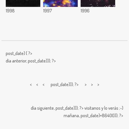
1998
1997
1996
post_date) { ?>
día anterior,
post_date))); ?>
< < <
post_date))); ?> > > >
día siguiente,
post_date))); ?>
visitanos y lo verás ;-)
mañana,
post_date)+86400)); ?>