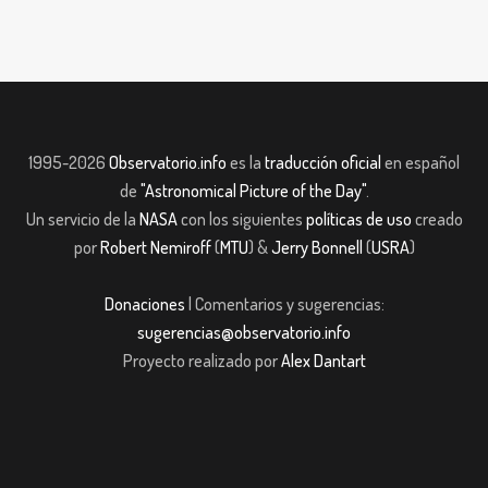
1995-2026
Observatorio.info
es la
traducción oficial
en español
de
"Astronomical Picture of the Day"
.
Un servicio de la
NASA
con los siguientes
políticas de uso
creado
por
Robert Nemiroff
(
MTU
) &
Jerry Bonnell
(
USRA
)
Donaciones
| Comentarios y sugerencias:
sugerencias@observatorio.info
Proyecto realizado por
Alex Dantart
shabet