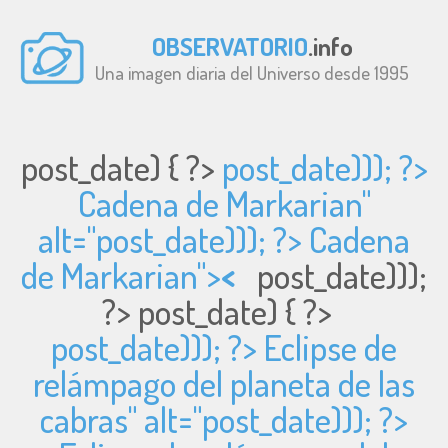
OBSERVATORIO
.info
Una imagen diaria del Universo desde 1995
post_date) { ?>
post_date))); ?>
Cadena de Markarian"
alt="
post_date))); ?> Cadena
de Markarian">
<
post_date)));
?>
post_date) { ?>
post_date))); ?> Eclipse de
relámpago del planeta de las
cabras" alt="
post_date))); ?>