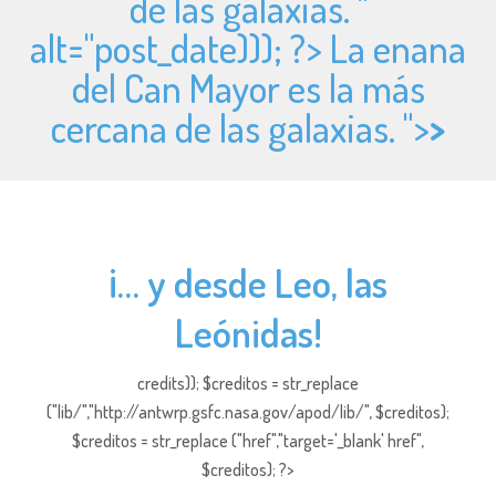
de las galaxias. "
alt="
post_date))); ?> La enana
del Can Mayor es la más
cercana de las galaxias. ">
>
¡… y desde Leo, las
Leónidas!
credits)); $creditos = str_replace
("lib/","http://antwrp.gsfc.nasa.gov/apod/lib/", $creditos);
$creditos = str_replace ("href","target='_blank' href",
$creditos); ?>