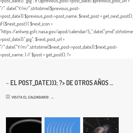
>post_date)).".jpg"; if ($previous_post->post_date) $previous_post_url =
"/". date("Y/m/",strtotime($previous_post-
>post_date)).$previous_post->post_name; $next_post = get_next_post();
if ($next_post) { $next_icon =
"https://antwrp.gsfc.nasa.gov/apod/calendar/S_".date("ymd",strtotime
>post_date)).".jpg"; $next_post_url =
"/".date("Y/m/",strtotime($next_post->post_date)).$next_post-
>post_name; } // $post = get_post(); ?>
EL
POST_DATE))); ?> DE OTROS AÑOS ...
VISITA EL CALENDARIO