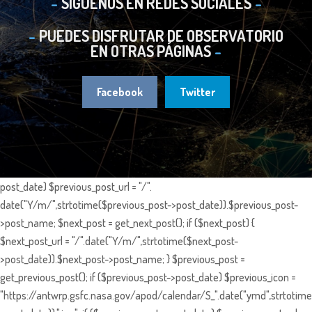
SIGUENOS EN REDES SOCIALES
PUEDES DISFRUTAR DE OBSERVATORIO
EN OTRAS PÁGINAS
Facebook
Twitter
post_date) $previous_post_url = "/".
date("Y/m/",strtotime($previous_post->post_date)).$previous_post-
>post_name; $next_post = get_next_post(); if ($next_post) {
$next_post_url = "/".date("Y/m/",strtotime($next_post-
>post_date)).$next_post->post_name; } $previous_post =
get_previous_post(); if ($previous_post->post_date) $previous_icon =
"https://antwrp.gsfc.nasa.gov/apod/calendar/S_".date("ymd",strtotime