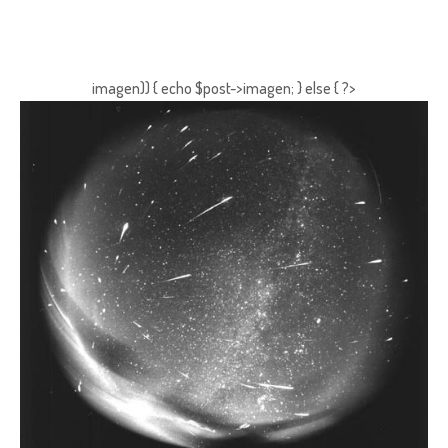
imagen)) { echo $post->imagen; } else { ?>