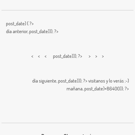
post_date) { ?>
día anterior,
post_date))); ?>
< < <
post_date))); ?> > > >
día siguiente,
post_date))); ?>
visitanos y lo verás ;-)
mañana,
post_date)+86400)); ?>