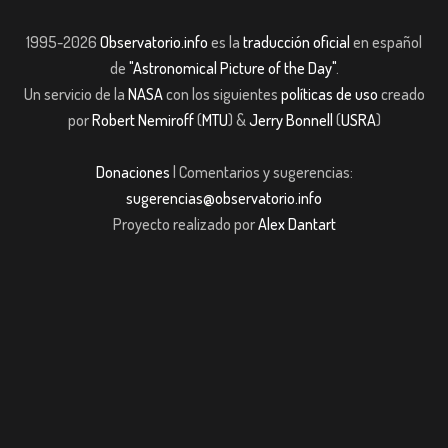
1995-2026
Observatorio.info
es la
traducción oficial
en español
de
"Astronomical Picture of the Day"
.
Un servicio de la
NASA
con los siguientes
políticas de uso
creado
por
Robert Nemiroff
(
MTU
) &
Jerry Bonnell
(
USRA
)
Donaciones
| Comentarios y sugerencias:
sugerencias@observatorio.info
Proyecto realizado por
Alex Dantart
riş
Jojobet
casibom giriş