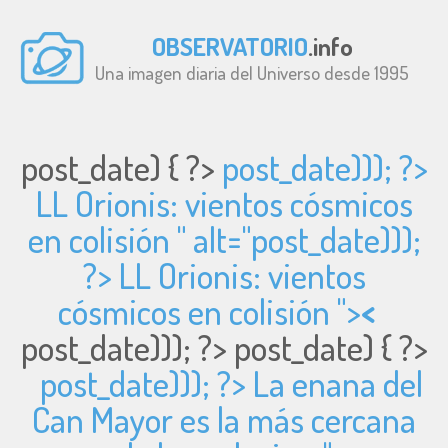
OBSERVATORIO
.info
Una imagen diaria del Universo desde 1995
post_date) { ?>
post_date))); ?>
LL Orionis: vientos cósmicos
en colisión " alt="
post_date)));
?> LL Orionis: vientos
cósmicos en colisión ">
<
post_date))); ?>
post_date) { ?>
post_date))); ?> La enana del
Can Mayor es la más cercana