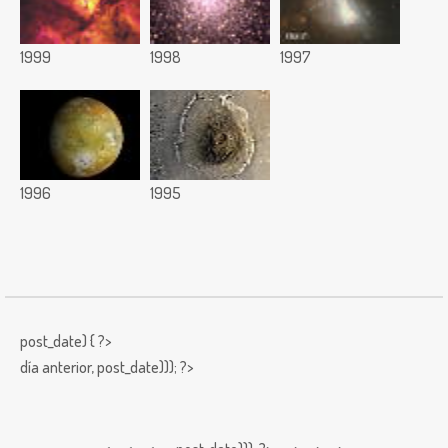
1999
1998
1997
1996
1995
post_date) { ?>
día anterior,
post_date))); ?>