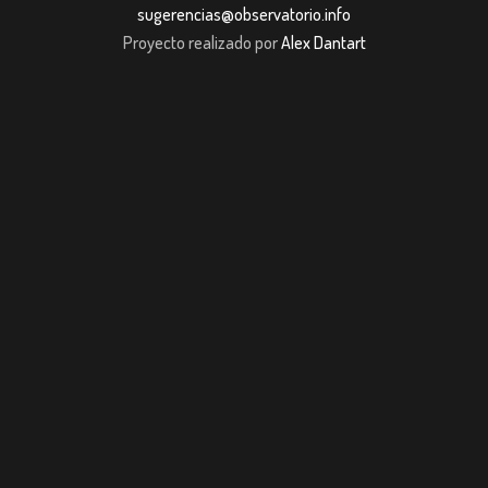
sugerencias@observatorio.info
Proyecto realizado por
Alex Dantart
riş
casibom giriş
casibom giriş
Jojobet
casibom giriş