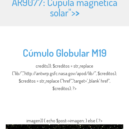
AR9077: Cúpula magnética
solar">
>
Cúmulo Globular M19
credits)); $creditos = str_replace
("lib/","http://antwrp.gsfc.nasa.gov/apod/lib/", $creditos);
$creditos = str_replace ("href","target='_blank' href",
$creditos); ?>
imagen)) { echo $post->imagen; } else { ?>