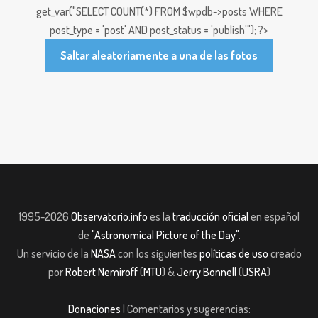
get_var("SELECT COUNT(*) FROM $wpdb->posts WHERE
post_type = 'post' AND post_status = 'publish'"); ?>
Saltar aleatoriamente a una de las fotos
1995-2026
Observatorio.info
es la
traducción oficial
en español
de
"Astronomical Picture of the Day"
.
Un servicio de la
NASA
con los siguientes
políticas de uso
creado
por
Robert Nemiroff
(
MTU
) &
Jerry Bonnell
(
USRA
)
Donaciones
| Comentarios y sugerencias: