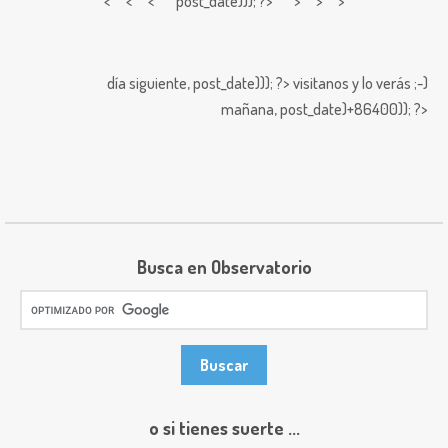
< < <
post_date))); ?> > > >
día siguiente,
post_date))); ?>
visitanos y lo verás ;-)
mañana,
post_date)+86400)); ?>
Busca en Observatorio
o si tienes suerte ...