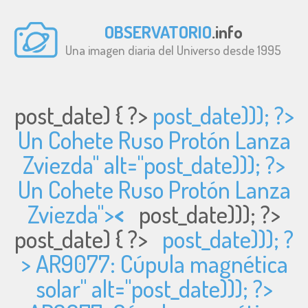
OBSERVATORIO
.info
Una imagen diaria del Universo desde 1995
post_date) { ?>
post_date))); ?>
Un Cohete Ruso Protón Lanza
Zviezda" alt="
post_date))); ?>
Un Cohete Ruso Protón Lanza
Zviezda">
<
post_date))); ?>
post_date) { ?>
post_date))); ?
> AR9077: Cúpula magnética
solar" alt="
post_date))); ?>