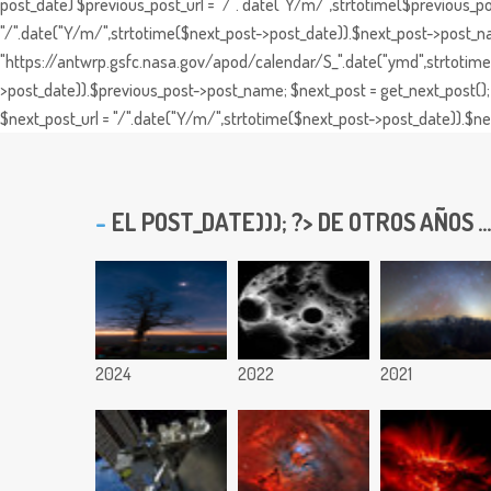
post_date) $previous_post_url = "/". date("Y/m/",strtotime($previous_po
"/".date("Y/m/",strtotime($next_post->post_date)).$next_post->post_nam
"https://antwrp.gsfc.nasa.gov/apod/calendar/S_".date("ymd",strtotime($
>post_date)).$previous_post->post_name; $next_post = get_next_post(); 
$next_post_url = "/".date("Y/m/",strtotime($next_post->post_date)).$nex
EL
POST_DATE))); ?> DE OTROS AÑOS ...
2024
2022
2021