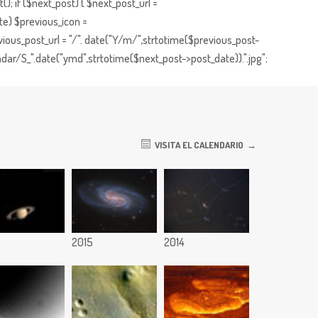
; if ($next_post) { $next_post_url =
te) $previous_icon =
ious_post_url = "/". date("Y/m/",strtotime($previous_post-
dar/S_".date("ymd",strtotime($next_post->post_date)).".jpg";
VISITA EL CALENDARIO
6
2015
2014