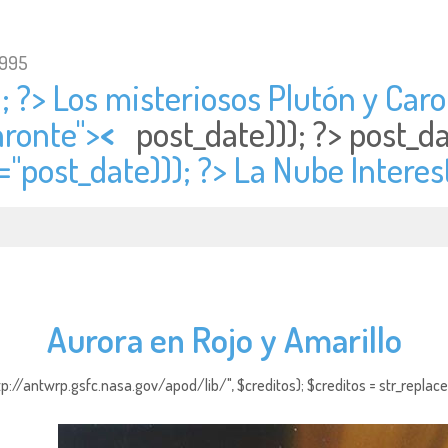
1995
; ?> Los misteriosos Plutón y Caron
aronte">
<
post_date))); ?>
post_d
="
post_date))); ?> La Nube Interes
Aurora en Rojo y Amarillo
http://antwrp.gsfc.nasa.gov/apod/lib/", $creditos); $creditos = str_replace (