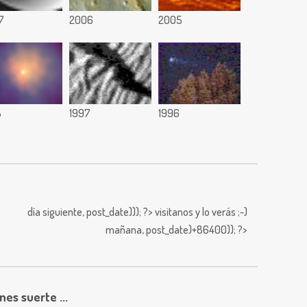
7
2006
2005
8
1997
1996
día siguiente,
post_date))); ?>
visitanos y lo verás ;-)
mañana,
post_date)+86400)); ?>
enes suerte ...