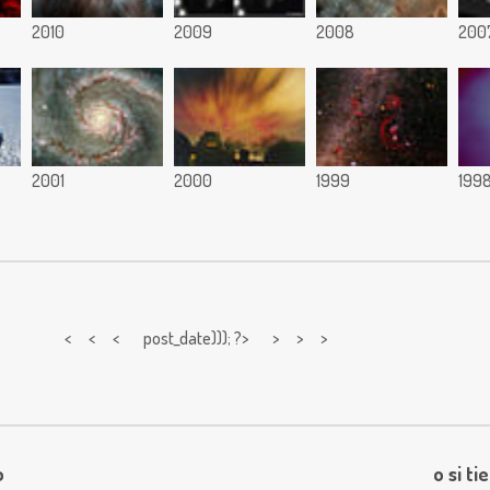
2010
2009
2008
200
2001
2000
1999
199
< < <
post_date))); ?> > > >
o
o si ti