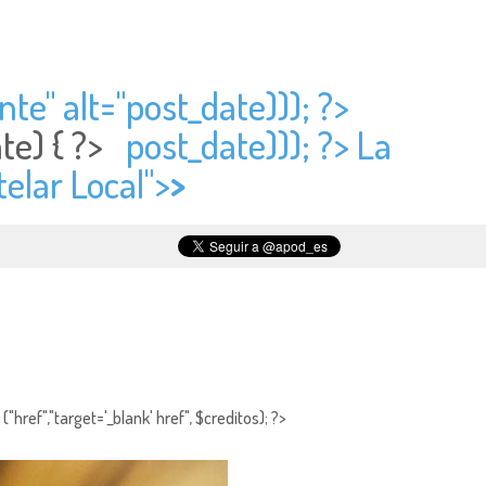
te" alt="
post_date))); ?>
ate) { ?>
post_date))); ?> La
telar Local">
>
"href","target='_blank' href", $creditos); ?>