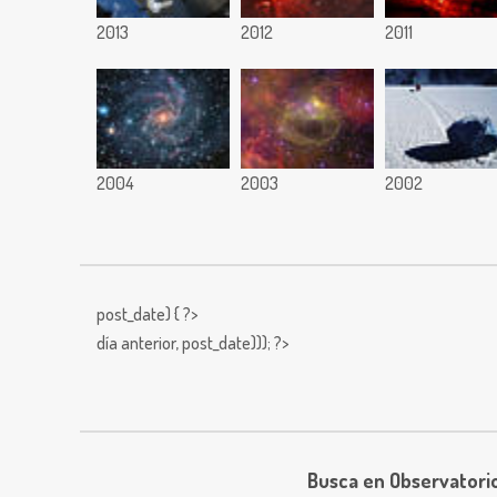
2013
2012
2011
2004
2003
2002
post_date) { ?>
día anterior,
post_date))); ?>
Busca en Observatori