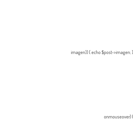
imagen)) { echo $post->imagen; }
onmouseover) { 