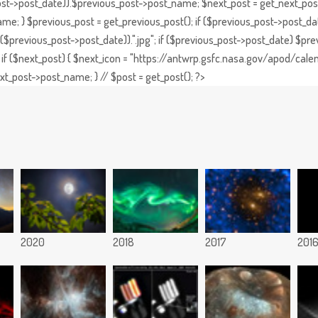
st->post_date)).$previous_post->post_name; $next_post = get_next_post()
e; } $previous_post = get_previous_post(); if ($previous_post->post_da
previous_post->post_date)).".jpg"; if ($previous_post->post_date) $prev
if ($next_post) { $next_icon = "https://antwrp.gsfc.nasa.gov/apod/calen
t_post->post_name; } // $post = get_post(); ?>
2020
2018
2017
201