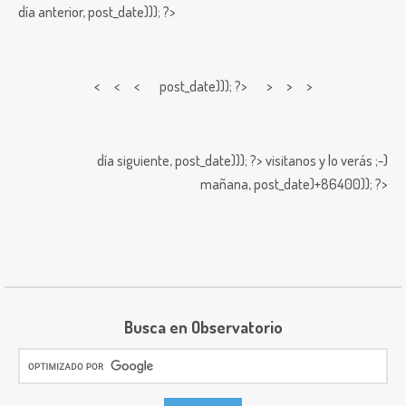
día anterior,
post_date))); ?>
< < <
post_date))); ?> > > >
día siguiente,
post_date))); ?>
visitanos y lo verás ;-)
mañana,
post_date)+86400)); ?>
Busca en Observatorio