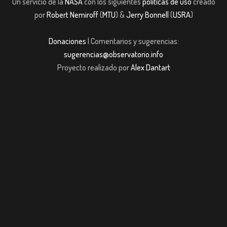
Un servicio de la
NASA
con los siguientes
políticas de uso
creado
por
Robert Nemiroff
(
MTU
) &
Jerry Bonnell
(
USRA
)
Donaciones
| Comentarios y sugerencias:
sugerencias@observatorio.info
Proyecto realizado por
Alex Dantart
t giriş
casibom giriş
Jojobet
casibom giriş
Jojobet
casibom