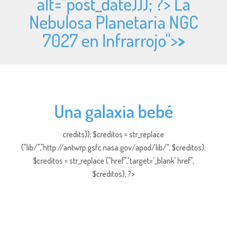
alt="
post_date))); ?> La
Nebulosa Planetaria NGC
7027 en Infrarrojo">
>
Una galaxia bebé
credits)); $creditos = str_replace
("lib/","http://antwrp.gsfc.nasa.gov/apod/lib/", $creditos);
$creditos = str_replace ("href","target='_blank' href",
$creditos); ?>