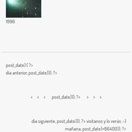
1996
post_date) { ?>
día anterior,
post_date))); ?>
< < <
post_date))); ?> > > >
día siguiente,
post_date))); ?>
visitanos y lo verás ;-)
mañana,
post_date)+86400)); ?>