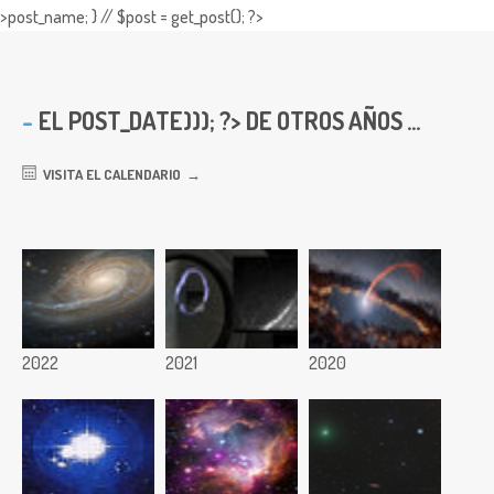
>post_name; } // $post = get_post(); ?>
EL
POST_DATE))); ?> DE OTROS AÑOS ...
VISITA EL CALENDARIO
2022
2021
2020