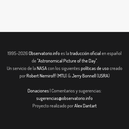
1995-2026
Observatorio.info
es la
traducción oficial
en español
de
"Astronomical Picture of the Day"
.
Un servicio de la
NASA
con los siguientes
políticas de uso
creado
por
Robert Nemiroff
(
MTU
) &
Jerry Bonnell
(
USRA
)
Donaciones
| Comentarios y sugerencias:
sugerencias@observatorio.info
Proyecto realizado por
Alex Dantart
t
Casibom