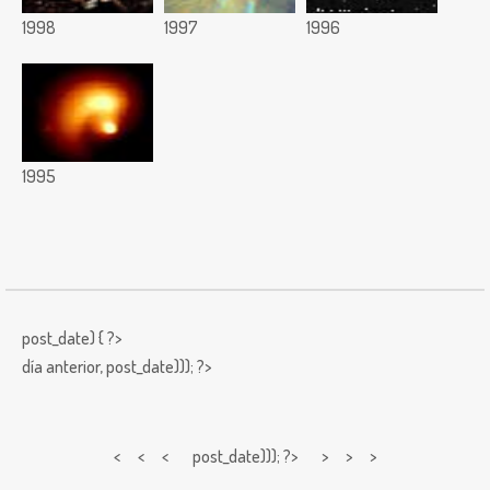
1998
1997
1996
1995
post_date) { ?>
día anterior,
post_date))); ?>
< < <
post_date))); ?> > > >