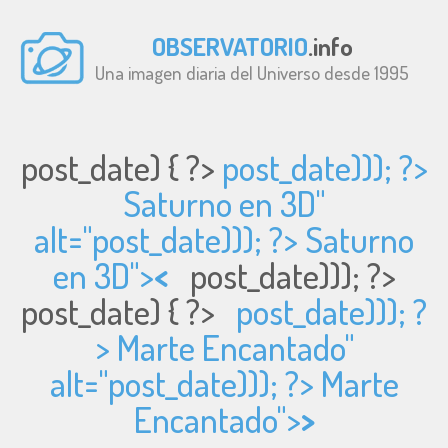
OBSERVATORIO
.info
Una imagen diaria del Universo desde 1995
post_date) { ?>
post_date))); ?>
Saturno en 3D"
alt="
post_date))); ?> Saturno
en 3D">
<
post_date))); ?>
post_date) { ?>
post_date))); ?
> Marte Encantado"
alt="
post_date))); ?> Marte
Encantado">
>