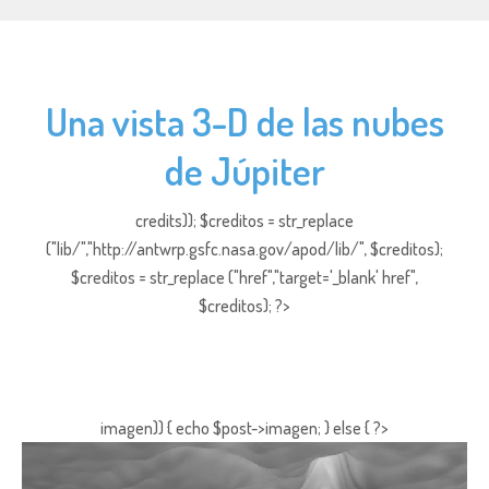
Una vista 3-D de las nubes
de Júpiter
credits)); $creditos = str_replace
("lib/","http://antwrp.gsfc.nasa.gov/apod/lib/", $creditos);
$creditos = str_replace ("href","target='_blank' href",
$creditos); ?>
imagen)) { echo $post->imagen; } else { ?>