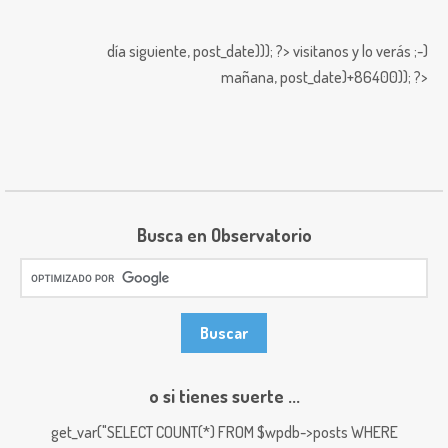
día siguiente,
post_date))); ?>
visitanos y lo verás ;-)
mañana,
post_date)+86400)); ?>
Busca en Observatorio
o si tienes suerte ...
get_var("SELECT COUNT(*) FROM $wpdb->posts WHERE