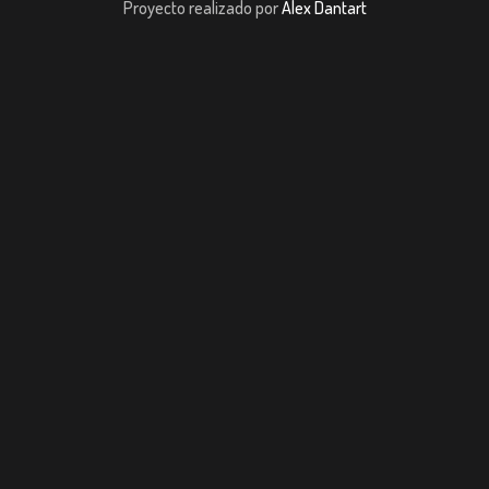
Proyecto realizado por
Alex Dantart
sibom giriş
casibom giriş
Jojobet
casibom giriş