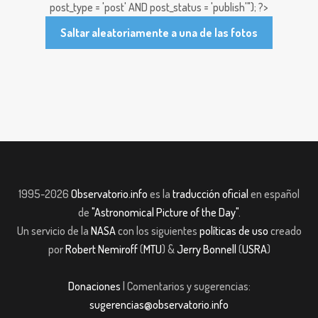
post_type = 'post' AND post_status = 'publish'"); ?>
Saltar aleatoriamente a una de las fotos
1995-2026
Observatorio.info
es la
traducción oficial
en español
de
"Astronomical Picture of the Day"
.
Un servicio de la
NASA
con los siguientes
políticas de uso
creado
por
Robert Nemiroff
(
MTU
) &
Jerry Bonnell
(
USRA
)
Donaciones
| Comentarios y sugerencias:
sugerencias@observatorio.info